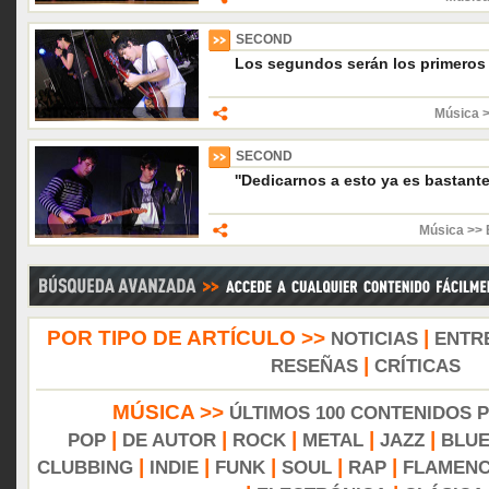
SECOND
Los segundos serán los primeros
Música 
SECOND
''Dedicarnos a esto ya es bastante
Música >> 
POR TIPO DE ARTÍCULO >>
|
NOTICIAS
ENTR
|
RESEÑAS
CRÍTICAS
MÚSICA >>
ÚLTIMOS 100 CONTENIDOS 
|
|
|
|
|
POP
DE AUTOR
ROCK
METAL
JAZZ
BLU
|
|
|
|
|
CLUBBING
INDIE
FUNK
SOUL
RAP
FLAMEN