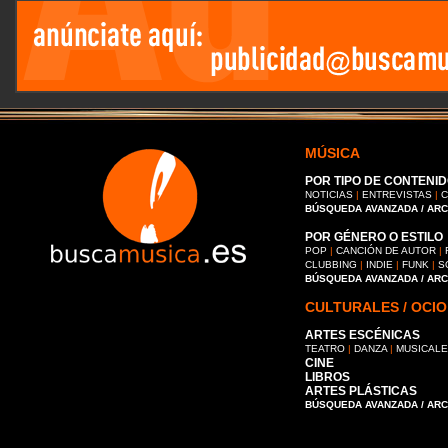
MÚSICA
POR TIPO DE CONTENID
NOTICIAS
|
ENTREVISTAS
|
C
BÚSQUEDA AVANZADA / AR
POR GÉNERO O ESTILO
POP
|
CANCIÓN DE AUTOR
|
CLUBBING
|
INDIE
|
FUNK
|
S
BÚSQUEDA AVANZADA / AR
CULTURALES / OCIO
ARTES ESCÉNICAS
TEATRO
|
DANZA
|
MUSICAL
CINE
LIBROS
ARTES PLÁSTICAS
BÚSQUEDA AVANZADA / AR