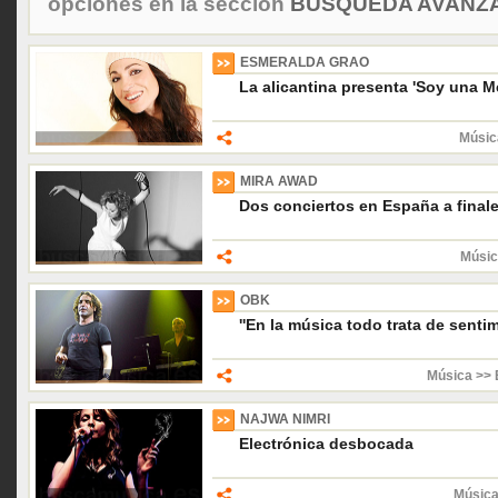
opciones en la sección
BÚSQUEDA AVANZA
ESMERALDA GRAO
La alicantina presenta 'Soy una M
Músic
MIRA AWAD
Dos conciertos en España a final
Músic
OBK
''En la música todo trata de sentim
Música >> 
NAJWA NIMRI
Electrónica desbocada
Música