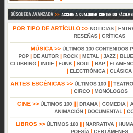
POR TIPO DE ARTÍCULO >>
|
NOTICIAS
ENTR
|
RESEÑAS
CRÍTICAS
MÚSICA >>
ÚLTIMOS 100 CONTENIDOS 
|
|
|
|
|
POP
DE AUTOR
ROCK
METAL
JAZZ
BLU
|
|
|
|
|
CLUBBING
INDIE
FUNK
SOUL
RAP
FLAMEN
|
|
ELECTRÓNICA
CLÁSICA
ARTES ESCÉNICAS >>
|||
ÚLTIMOS 100
TEATR
|
|
CIRCO
MONÓLOGOS
CINE >>
|||
|
|
ÚLTIMOS 100
DRAMA
COMEDIA
|
|
ANIMACIÓN
DOCUMENTAL
C
LIBROS >>
|||
|
ÚLTIMOS 100
NARRATIVA
HUMA
|
POESÍA
CERTÁMENES