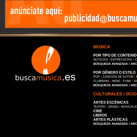
MÚSICA
POR TIPO DE CONTENID
NOTICIAS
|
ENTREVISTAS
|
C
BÚSQUEDA AVANZADA / AR
POR GÉNERO O ESTILO
POP
|
CANCIÓN DE AUTOR
|
CLUBBING
|
INDIE
|
FUNK
|
S
BÚSQUEDA AVANZADA / AR
CULTURALES / OCIO
ARTES ESCÉNICAS
TEATRO
|
DANZA
|
MUSICAL
CINE
LIBROS
ARTES PLÁSTICAS
BÚSQUEDA AVANZADA / AR