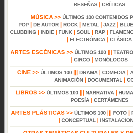
|
RESEÑAS
CRÍTICAS
MÚSICA >>
ÚLTIMOS 100 CONTENIDOS 
|
|
|
|
|
POP
DE AUTOR
ROCK
METAL
JAZZ
BLU
|
|
|
|
|
CLUBBING
INDIE
FUNK
SOUL
RAP
FLAMEN
|
|
ELECTRÓNICA
CLÁSICA
ARTES ESCÉNICAS >>
|||
ÚLTIMOS 100
TEATR
|
|
CIRCO
MONÓLOGOS
CINE >>
|||
|
|
ÚLTIMOS 100
DRAMA
COMEDIA
|
|
ANIMACIÓN
DOCUMENTAL
C
LIBROS >>
|||
|
ÚLTIMOS 100
NARRATIVA
HUMA
|
POESÍA
CERTÁMENES
ARTES PLÁSTICAS >>
|||
|
ÚLTIMOS 100
FOTO
|
|
CONCEPTUAL
INSTALACIO
OTRAS TEMÁTICAS CULTURALES Y DE