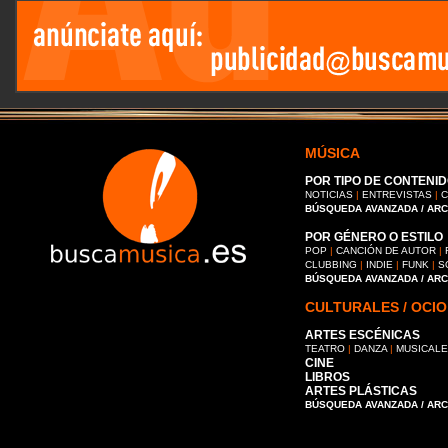
MÚSICA
POR TIPO DE CONTENID
NOTICIAS
|
ENTREVISTAS
|
C
BÚSQUEDA AVANZADA / AR
POR GÉNERO O ESTILO
POP
|
CANCIÓN DE AUTOR
|
CLUBBING
|
INDIE
|
FUNK
|
S
BÚSQUEDA AVANZADA / AR
CULTURALES / OCIO
ARTES ESCÉNICAS
TEATRO
|
DANZA
|
MUSICAL
CINE
LIBROS
ARTES PLÁSTICAS
BÚSQUEDA AVANZADA / AR