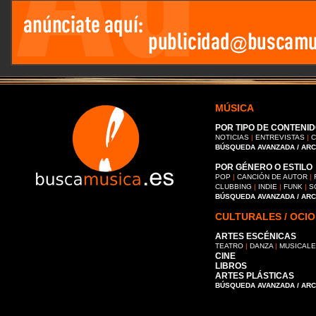
MÚSICA
POR TIPO DE CONTENID
NOTICIAS
|
ENTREVISTAS
|
C
BÚSQUEDA AVANZADA / AR
POR GÉNERO O ESTILO
POP
|
CANCIÓN DE AUTOR
|
CLUBBING
|
INDIE
|
FUNK
|
S
BÚSQUEDA AVANZADA / AR
CULTURALES / OCIO
ARTES ESCÉNICAS
TEATRO
|
DANZA
|
MUSICAL
CINE
LIBROS
ARTES PLÁSTICAS
BÚSQUEDA AVANZADA / AR