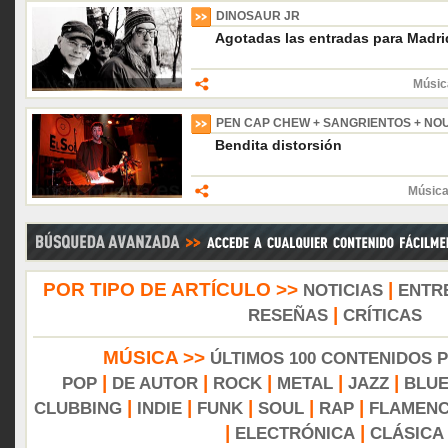
DINOSAUR JR
Agotadas las entradas para Madri
Músic
PEN CAP CHEW + SANGRIENTOS + NO
Bendita distorsión
Música
POR TIPO DE ARTÍCULO >>
|
NOTICIAS
ENTR
|
RESEÑAS
CRÍTICAS
MÚSICA >>
ÚLTIMOS 100 CONTENIDOS 
|
|
|
|
|
POP
DE AUTOR
ROCK
METAL
JAZZ
BLU
|
|
|
|
|
CLUBBING
INDIE
FUNK
SOUL
RAP
FLAMEN
|
|
ELECTRÓNICA
CLÁSICA