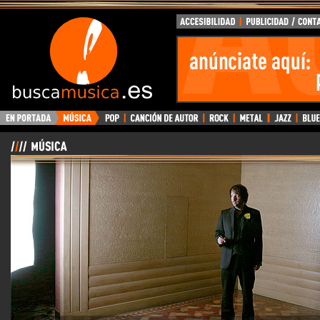
BuscaMusica.es