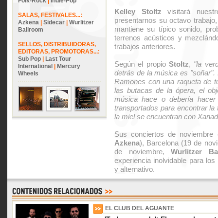
Folk-Rock
|
Indie-Pop
Kelley Stoltz
visitará nuest
SALAS, FESTIVALES...:
presentarnos su octavo trabajo
Azkena
|
Sidecar
|
Wurlitzer
mantiene su típico sonido, pr
Ballroom
terrenos acústicos y mezclánd
SELLOS, DISTRIBUIDORAS,
trabajos anteriores.
EDITORAS, PROMOTORAS...:
Sub Pop
|
Last Tour
Según el propio
Stoltz
,
"la ve
International
|
Mercury
detrás de la música es "soñar".
Wheels
Ramones con una raqueta de te
las butacas de la ópera, el ob
música hace o debería hacer 
transportados para encontrar la 
la miel se encuentran con Xanad
Sus conciertos de noviembre 
Azkena
), Barcelona (19 de no
de noviembre,
Wurlitzer Ba
experiencia inolvidable para lo
y alternativo.
EL CLUB DEL AGUANTE