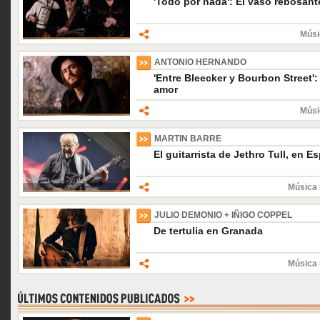
'Todo por nada': El vaso rebosant
Músi
ANTONIO HERNANDO
'Entre Bleecker y Bourbon Street':
amor
Músi
MARTIN BARRE
El guitarrista de Jethro Tull, en E
Música 
JULIO DEMONIO + IÑIGO COPPEL
De tertulia en Granada
Música 