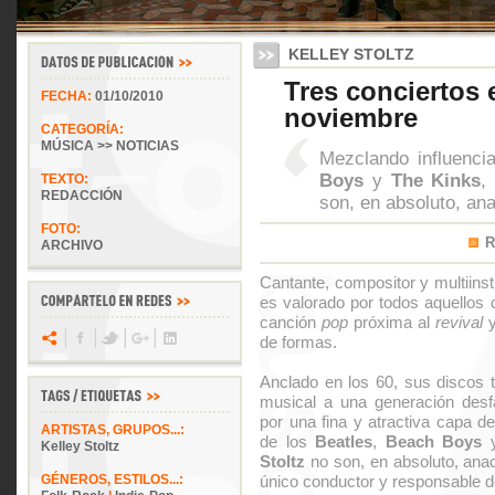
KELLEY STOLTZ
Tres conciertos
FECHA:
01/10/2010
noviembre
CATEGORÍA:
MÚSICA >> NOTICIAS
Mezclando influenci
Boys
y
The Kinks
,
TEXTO:
REDACCIÓN
son, en absoluto, an
FOTO:
R
ARCHIVO
Cantante, compositor y multiins
es valorado por todos aquellos
canción
pop
próxima al
revival
y
de formas.
Anclado en los 60, sus discos t
musical a una generación desf
por una fina y atractiva capa d
ARTISTAS, GRUPOS...:
de los
Beatles
,
Beach Boys
Kelley Stoltz
Stoltz
no son, en absoluto, ana
GÉNEROS, ESTILOS...:
único conductor y responsable de