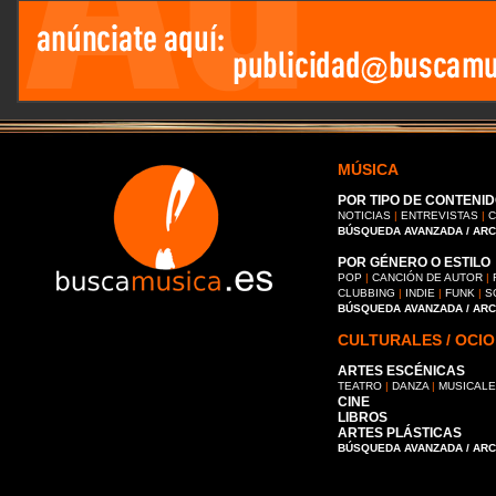
MÚSICA
POR TIPO DE CONTENID
NOTICIAS
|
ENTREVISTAS
|
C
BÚSQUEDA AVANZADA / AR
POR GÉNERO O ESTILO
POP
|
CANCIÓN DE AUTOR
|
CLUBBING
|
INDIE
|
FUNK
|
S
BÚSQUEDA AVANZADA / AR
CULTURALES / OCIO
ARTES ESCÉNICAS
TEATRO
|
DANZA
|
MUSICAL
CINE
LIBROS
ARTES PLÁSTICAS
BÚSQUEDA AVANZADA / AR