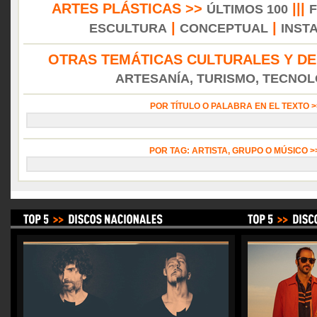
ARTES PLÁSTICAS >>
|||
ÚLTIMOS 100
|
|
ESCULTURA
CONCEPTUAL
INST
OTRAS TEMÁTICAS CULTURALES Y DE
ARTESANÍA, TURISMO, TECNOLO
POR TÍTULO O PALABRA EN EL TEXTO 
POR TAG: ARTISTA, GRUPO O MÚSICO 