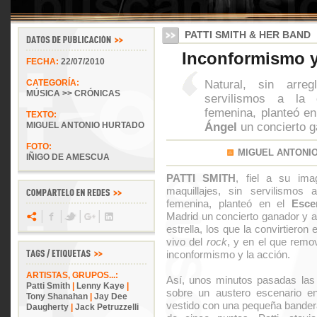
PATTI SMITH & HER BAND
Inconformismo y
FECHA:
22/07/2010
Natural, sin arreg
CATEGORÍA:
MÚSICA >> CRÓNICAS
servilismos a la c
femenina, planteó e
TEXTO:
Ángel
un concierto g
MIGUEL ANTONIO HURTADO
FOTO:
MIGUEL ANTONI
IÑIGO DE AMESCUA
PATTI SMITH
, fiel a su imag
maquillajes, sin servilismos 
femenina, planteó en el
Esce
Madrid un concierto ganador y a
estrella, los que la convirtieron
vivo del
rock
, y en el que remo
inconformismo y la acción.
ARTISTAS, GRUPOS...:
Así, unos minutos pasadas las 2
Patti Smith
|
Lenny Kaye
|
sobre un austero escenario en
Tony Shanahan
|
Jay Dee
vestido con una pequeña bandera 
Daugherty
|
Jack Petruzzelli