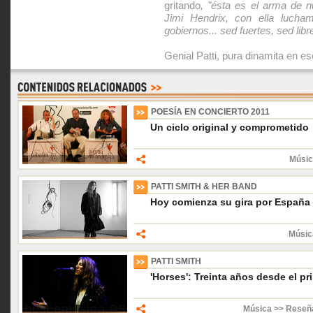
gritando
, "ésta es el arma de n
Jimi Hendrix, con ella lucham
gobiernos... sed fuertes, sed libr
Genial Patti, pura dinamita en e
POESÍA EN CONCIERTO 2011
Un ciclo original y comprometido
Músic
PATTI SMITH & HER BAND
Hoy comienza su gira por España
Músic
PATTI SMITH
'Horses': Treinta años desde el pr
Música >> Reseñ