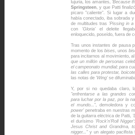
lujuria, los amantes,
'Because th
Springsteen
, y que Patti final
pícaro "caliente". Si lugar a d
había conectado, iba sobrada y 
de multitudes tras
'Pissing in a
con
'Gloria'
el deleite lleg
enloquecido, poseído, fuera de co
Tras unos instantes de pausa par
momento de los
bises
, unos
bis
para incitarnos al movimiento, a
que un millón de personas celeb
el campeonato mundial; para cu
las calles para protestar, boicote
las notas de
'Wing'
se difuminaba
Y, por si no quedaba claro, l
"enfrentarse a las grandes cor
para luchar por la paz, por la na
el mundo..."
, demoledora y c
power'
penetraba en nuestras m
de la guitarra eléctrica de Patti,
'
el durísimo
'Rock'n'Roll Nigger'
Jesus Christ and Grandma, to
nigger..."
y un alegato pacifista 