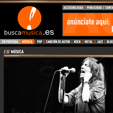
BuscaMusica.es