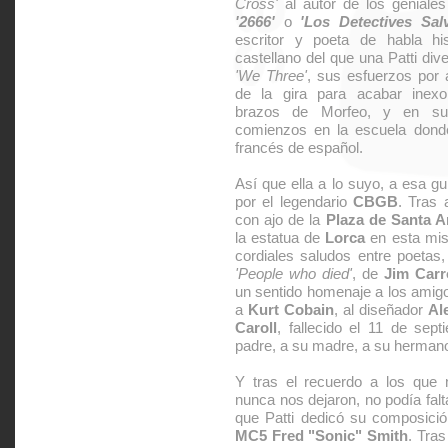
Cross'
al autor de los geniale
'2666'
o
'Los Detectives Salv
escritor y poeta de habla h
castellano del que una Patti div
'We Three'
, sus esfuerzos por 
de la gira para acabar inex
brazos de Morfeo, y en su 
comienzos en la escuela donde 
francés de español.
Así que ella a lo suyo, a esa g
por el legendario
CBGB
. Tras 
con ajo de la
Plaza de Santa A
la estatua de
Lorca
en esta mis
cordiales saludos entre poetas,
'People who died'
, de
Jim Carr
un sentido homenaje a los amigo
a
Kurt Cobain
, al diseñador
Al
Caroll
, fallecido el 11 de sep
padre, a su madre, a su herman
Y tras el recuerdo a los que n
nunca nos dejaron, no podía fal
que Patti dedicó su composición
MC5 Fred "Sonic" Smith
. Tras