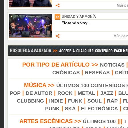
Músic
UNIDAD Y ARMONÍA
Flotando voy...
Música 
POR TIPO DE ARTÍCULO >>
NOTICIAS
|
|
CRÓNICAS
RESEÑAS
CRÍT
MÚSICA >>
ÚLTIMOS 100 CONTENIDOS
|
|
|
|
|
POP
DE AUTOR
ROCK
METAL
JAZZ
BL
|
|
|
|
|
CLUBBING
INDIE
FUNK
SOUL
RAP
F
|
|
|
PUNK
SKA
ELECTRÓNICA
C
ARTES ESCÉNICAS >>
|||
ÚLTIMOS 100
T