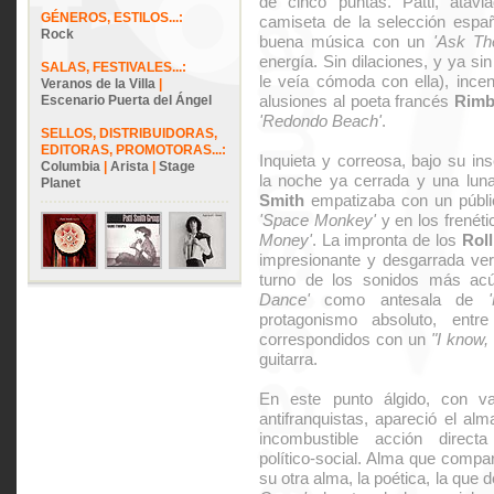
de cinco puntas. Patti, atav
GÉNEROS, ESTILOS...:
camiseta de la selección espa
Rock
buena música con un
'Ask Th
energía. Sin dilaciones, y ya si
SALAS, FESTIVALES...:
le veía cómoda con ella), ince
Veranos de la Villa
|
alusiones al poeta francés
Rim
Escenario Puerta del Ángel
'Redondo Beach'
.
SELLOS, DISTRIBUIDORAS,
EDITORAS, PROMOTORAS...:
Inquieta y correosa, bajo su in
Columbia
|
Arista
|
Stage
la noche ya cerrada y una lun
Planet
Smith
empatizaba con un públi
'Space Monkey'
y en los frenét
Money'
. La impronta de los
Rol
impresionante y desgarrada ve
turno de los sonidos más acú
Dance'
como antesala de
protagonismo absoluto, entr
correspondidos con un
"I know,
guitarra.
En este punto álgido, con va
antifranquistas, apareció el al
incombustible acción direct
político-social. Alma que comp
su otra alma, la poética, la que