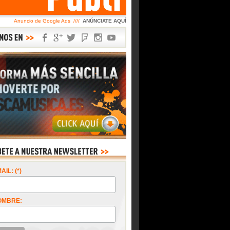
Anuncio de Google Ads ////
ANÚNCIATE AQUÍ
AIL: (*)
OMBRE: