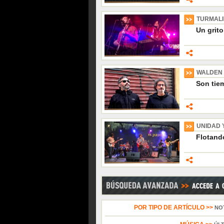
TURMAL
Un grito
WALDEN
Son tiem
UNIDAD 
Flotando
POR TIPO DE ARTÍCULO >>
NO