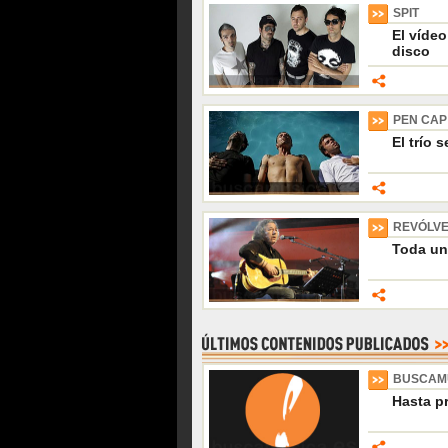
SPIT
El víde
disco
PEN CAP
El trío
REVÓLV
Toda un
BUSCAM
Hasta p