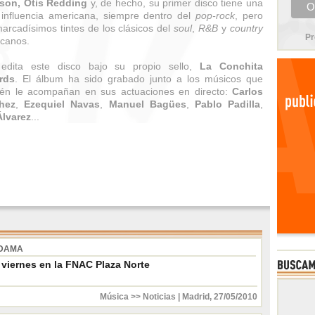
ison, Otis Redding
y, de hecho, su primer disco tiene una
 influencia americana, siempre dentro del
pop-rock
, pero
arcadísimos tintes de los clásicos del
soul
,
R&B
y
country
Pr
canos.
 edita este disco bajo su propio sello,
La Conchita
rds
. El álbum ha sido grabado junto a los músicos que
én le acompañan en sus actuaciones en directo:
Carlos
hez
,
Ezequiel Navas
,
Manuel Bagües
,
Pablo Padilla
,
Álvarez
...
LDAMA
viernes en la FNAC Plaza Norte
Música >> Noticias
|
Madrid
,
27/05/2010