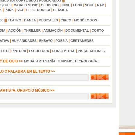
|||
TIMOS 100 CONTENIDOS PUBLICADOS
|
|
|
|
|
|
|
|
BLUES
WORLD MUSIC
CLUBBING
INDIE
FUNK
SOUL
RAP
|
|
|
|
K
PUNK
SKA
ELECTRÓNICA
CLÁSICA
|||
|
|
|
|
00
TEATRO
DANZA
MUSICALES
CIRCO
MONÓLOGOS
|
|
|
|
|
DIA
ACCIÓN
THRILLER
ANIMACIÓN
DOCUMENTAL
CORTO
|
|
|
|
ATIVA
HUMANIDADES
ENSAYO
POESÍA
CERTÁMENES
|
|
|
|
FOTO
PINTURA
ESCULTURA
CONCEPTUAL
INSTALACIONES
 DE OCIO >>
MODA, ARTESANÍA, TURISMO, TECNOLOGÍA...
LO O PALABRA EN EL TEXTO >>
 ARTISTA, GRUPO O MÚSICO >>