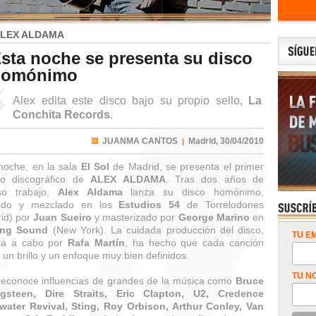
LEX ALDAMA
sta noche se presenta su disco
homónimo
Alex edita este disco bajo su propio sello,
La
Conchita Records
.
JUANMA CANTOS
Madrid,
30/04/2010
|
noche, en la sala
El Sol
de Madrid, se presenta el primer
jo discográfico de
ALEX ALDAMA
. Tras dos años de
nso trabajo,
Alex Aldama
lanza su disco homónimo,
ado y mezclado en los
Estudios 54
de Torrelodones
id) por
Juan Sueiro
y masterizado por
George Marino
en
ling Sound
(New York). La cuidada producción del disco,
TU EM
ada a cabo por
Rafa Martín
, ha hecho que cada canción
 un brillo y un enfoque muy bien definidos.
TU N
reconoce influencias de grandes de la música como
Bruce
ngsteen, Dire Straits, Eric Clapton, U2, Credence
water Revival, Sting, Roy Orbison, Arthur Conley, Van