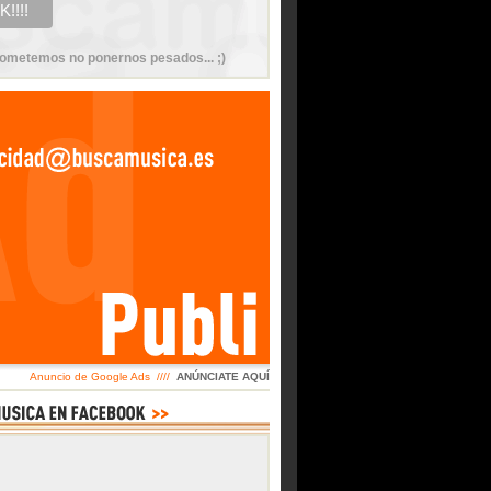
ometemos no ponernos pesados... ;)
Anuncio de Google Ads ////
ANÚNCIATE AQUÍ