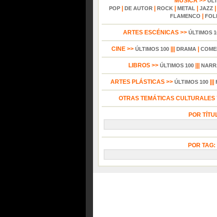
MÚSICA >>
ÚL
|
|
|
|
POP
DE AUTOR
ROCK
METAL
JAZZ
|
FLAMENCO
FOL
ARTES ESCÉNICAS >>
ÚLTIMOS 1
CINE >>
|||
|
ÚLTIMOS 100
DRAMA
COME
LIBROS >>
|||
ÚLTIMOS 100
NARR
ARTES PLÁSTICAS >>
|||
ÚLTIMOS 100
OTRAS TEMÁTICAS CULTURALES Y
POR TÍTU
POR TAG: