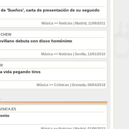
o de 'Sueños', carta de presentación de su segundo
Música >> Noticias
|
Madrid
,
11/06/2011
 CHEW
 sevillano debuta con disco homónimo
Música >> Noticias
|
Sevilla
,
12/01/2010
ER
a vida pegando tiros
Música >> Crónicas
|
Granada
,
08/04/2018
USICA.ES
ronto
Música >> Noticias
|
Madrid
,
01/06/2022