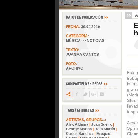
A
E
FECHA:
30/04/2010
CATEGORÍA:
MÚSICA >> NOTICIAS
TEXTO:
JUANMA CANTOS
FOTO:
ARCHIVO
Esta 
traba
inte
grab
(Madr
Ster
llev
tenga
ARTISTAS, GRUPOS...:
Alex 
Alex Aldama
|
Juan Sueiro
|
Spri
George Marino
|
Rafa Martín
|
Clear
Carlos Sánchez
|
Ezequiel