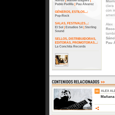
Navas
|
Manuel Bagües
|
Morr
Pablo Padilla
|
Pau Álvarez
clara
con m
GÉNEROS, ESTILOS...:
ameri
Pop-Rock
SALAS, FESTIVALES...:
Alex
El Sol
|
Estudios 54
|
Sterling
Reco
Sound
tambi
Sánc
SELLOS, DISTRIBUIDORAS,
Pau 
EDITORAS, PROMOTORAS...:
La Conchita Records
ALEX A
Mañana 