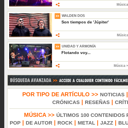
Música
WALDEN DOS
Son tiempos de 'Júpiter'
Músic
UNIDAD Y ARMONÍA
Flotando voy...
Música 
POR TIPO DE ARTÍCULO >>
NOTICIAS
|
|
CRÓNICAS
RESEÑAS
CRÍT
MÚSICA >>
ÚLTIMOS 100 CONTENIDOS
|
|
|
|
|
POP
DE AUTOR
ROCK
METAL
JAZZ
BL