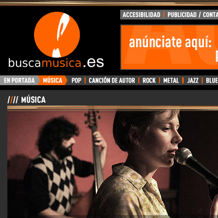
BuscaMusica.es