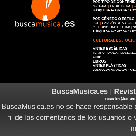
POR TIPO DE CONTENID
NOTICIAS
|
ENTREVISTAS
|
C
BÚSQUEDA AVANZADA / AR
POR GÉNERO O ESTILO
POP
|
CANCIÓN DE AUTOR
|
CLUBBING
|
INDIE
|
FUNK
|
S
BÚSQUEDA AVANZADA / AR
CULTURALES / OCIO
ARTES ESCÉNICAS
TEATRO
|
DANZA
|
MUSICAL
CINE
LIBROS
ARTES PLÁSTICAS
BÚSQUEDA AVANZADA / AR
BuscaMusica.es | Revist
BuscaMusica.es no se hace responsable d
ni de los comentarios de los usuarios o 
i