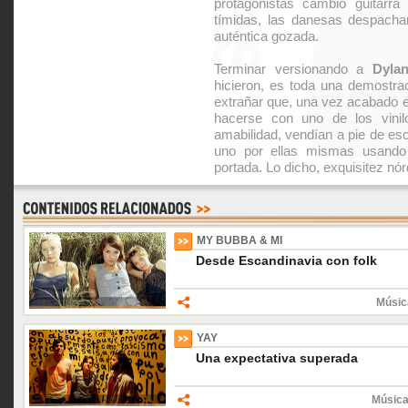
protagonistas cambió guitarra 
tímidas, las danesas despacha
auténtica gozada.
Terminar versionando a
Dyla
hicieron, es toda una demostra
extrañar que, una vez acabado el
hacerse con uno de los vinil
amabilidad, vendían a pie de es
uno por ellas mismas usando
portada. Lo dicho, exquisitez nór
MY BUBBA & MI
Desde Escandinavia con folk
Músic
YAY
Una expectativa superada
Música