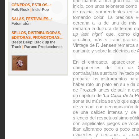
que íbamos a una gran cita. N
GÉNEROS, ESTILOS...:
inicio, con unos teloneros como 
Folk-Rock
|
Indie-Pop
de gracia, sorprendentes en su
tomando color. La preciosa 
SALAS, FESTIVALES...:
cercana a la de una de mis 
Fotomatón
remarca la dulzura de temas 
SELLOS, DISTRIBUIDORAS,
up last night'
que, como digo
EDITORAS, PROMOTORAS...:
acústico, más si cabe gracias
Beep! Beep! Back up the
Vintage de
F. Jensen
remarca so
Truck
|
Raruno Producciones
cantante y sobre la eléctrica de A
En el entreacto, aparecieron
componentes del trío de 
contrabajista sustituto invitado 
preparar los instrumentos para
haber roto un plato en su vida
de Prozack antes de salir a es
un capítulo de
'La Casa de la P
sonar su música se vio que aquel
de verdad, con denominación de
de una calidez intensa y de 
silencio del respetuosísimo públ
con angelicales juegos de voce
iban aflorando poco a poco en
evidentes y cercanos al
coun