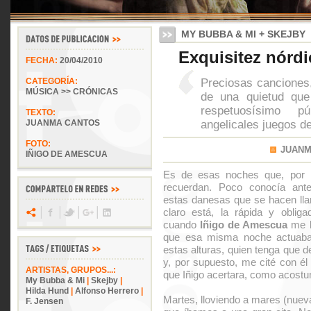
MY BUBBA & MI + SKEJBY
Exquisitez nórdi
FECHA:
20/04/2010
Preciosas canciones,
CATEGORÍA:
MÚSICA >> CRÓNICAS
de una quietud que
respetuosísimo p
TEXTO:
angelicales juegos d
JUANMA CANTOS
FOTO:
JUANM
IÑIGO DE AMESCUA
Es de esas noches que, por i
recuerdan. Poco conocía ante
estas danesas que se hacen ll
claro está, la rápida y obli
cuando
Iñigo de Amescua
me l
que esa misma noche actuaba
estas alturas, quien tenga que d
y, por supuesto, me cité con él
ARTISTAS, GRUPOS...:
que Iñigo acertara, como acostum
My Bubba & Mi
|
Skejby
|
Hilda Hund
|
Alfonso Herrero
|
Martes, lloviendo a mares (nuev
F. Jensen