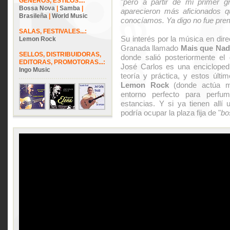
GÉNEROS, ESTILOS...:
"
pero a partir de mi primer 
Bossa Nova
|
Samba
|
aparecieron más aficionados 
Brasileña
|
World Music
conocíamos. Ya digo no fue pre
SALAS, FESTIVALES...:
Su interés por la música en direct
Lemon Rock
Granada llamado
Mais que Nad
SELLOS, DISTRIBUIDORAS,
donde salió posteriormente el
EDITORAS, PROMOTORAS...:
José Carlos es una enciclopedi
Ingo Music
teoría y práctica, y estos últ
Lemon Rock
(donde actúa ma
entorno perfecto para perfu
estancias. Y si ya tienen allí u
podría ocupar la plaza fija de "
bo