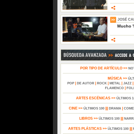
JOSÉ CA
Mucho '
POR TIPO DE ARTÍCULO >>
NO
MÚSICA >>
ÚL
|
|
|
|
POP
DE AUTOR
ROCK
METAL
JAZZ
|
FLAMENCO
FOL
ARTES ESCÉNICAS >>
ÚLTIMOS 1
CINE >>
|||
|
ÚLTIMOS 100
DRAMA
COME
LIBROS >>
|||
ÚLTIMOS 100
NARR
ARTES PLÁSTICAS >>
|||
ÚLTIMOS 100