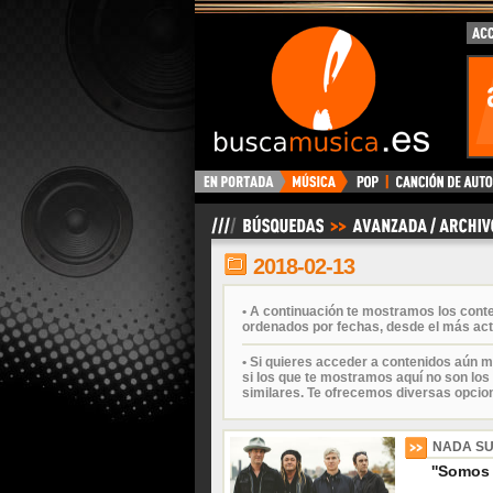
BuscaMusica.es
2018-02-13
• A continuación te mostramos los cont
ordenados por fechas, desde el más act
• Si quieres acceder a contenidos aún m
si los que te mostramos aquí no son los 
similares. Te ofrecemos diversas opcio
NADA S
''Somos 