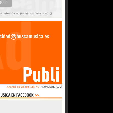
ometemos no ponernos pesados... ;)
Anuncio de Google Ads ////
ANÚNCIATE AQUÍ