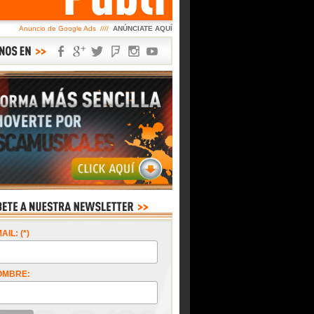
Anuncio de Google Ads ////
ANÚNCIATE AQUÍ
AIL: (*)
OMBRE: