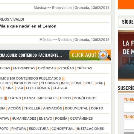
Música >> Entrevistas
|
Granada
,
13/02/2018
RLOS VIVALDI
Mais que nada' en el Lemon
Música >> Noticias
|
Granada
,
13/02/2018
|
|
|
|
TICIAS
ENTREVISTAS
CRÓNICAS
RESEÑAS
CRÍTICAS
|||
TIMOS 100 CONTENIDOS PUBLICADOS
|
|
|
|
|
|
|
|
BLUES
WORLD MUSIC
CLUBBING
INDIE
FUNK
SOUL
RAP
|
|
|
|
K
PUNK
SKA
ELECTRÓNICA
CLÁSICA
|||
|
|
|
|
00
TEATRO
DANZA
MUSICALES
CIRCO
MONÓLOGOS
TU EM
|
|
|
|
|
DIA
ACCIÓN
THRILLER
ANIMACIÓN
DOCUMENTAL
CORTO
TU N
|
|
|
|
ATIVA
HUMANIDADES
ENSAYO
POESÍA
CERTÁMENES
|
|
|
|
FOTO
PINTURA
ESCULTURA
CONCEPTUAL
INSTALACIONES