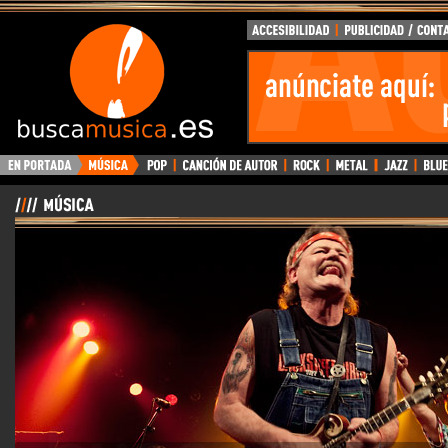
BuscaMusica.es