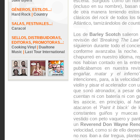
escena. Surgidos como un ho
Jake Byers
(incluso en su nombre), basan 
GÉNEROS, ESTILOS...:
de otra manera teniendo estos
Hard Rock
|
Country
clásicos del
rock
de todos los t
Atlántico, tamizándolos de
count
SALAS, FESTIVALES...:
Caracol
Los de
Barley Scotch
salieron 
SELLOS, DISTRIBUIDORAS,
revisión del
'Breaking The Law'
EDITORAS, PROMOTORAS...:
siguieron durante todo el conci
Cooking Vinyl
|
Dualtone
conforme avanzaba la noche.
Music
|
Last Tour International
chapurreó en nuestro idioma, rep
nos habían contado en la entr
publicábamos en nuestra revi
engañar, matar y el infierno
intenciones, para, a la velocidad
violín y pisar el acelerador con 
que sonó atronador, a pesar d
cuentan ni con batería ni con gu
les asocie, en principio, al
ha
atacaron el
'Paint it black'
de 
constantes guiños y mueca
vestido con peto vaquero y pant
un
Reverend Don Wayne Ren
velocidad, como si de ello depen
no nos iban a dar tregua, plante