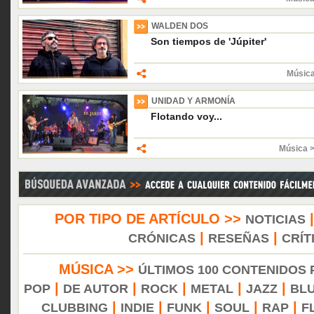
WALDEN DOS
Son tiempos de 'Júpiter'
Músic
UNIDAD Y ARMONÍA
Flotando voy...
Música 
POR TIPO DE ARTÍCULO >>
NOTICIAS
|
|
CRÓNICAS
RESEÑAS
CRÍT
MÚSICA >>
ÚLTIMOS 100 CONTENIDOS
|
|
|
|
|
POP
DE AUTOR
ROCK
METAL
JAZZ
BL
|
|
|
|
|
CLUBBING
INDIE
FUNK
SOUL
RAP
F