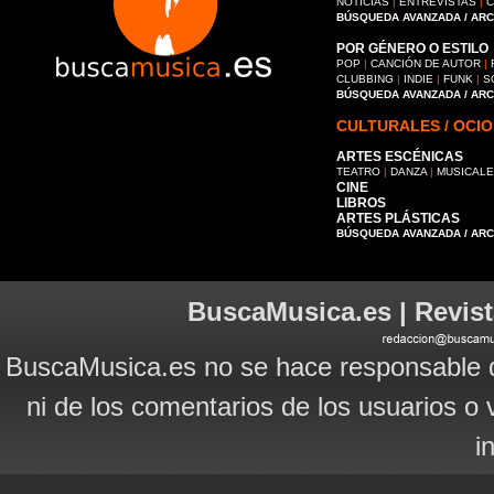
NOTICIAS
|
ENTREVISTAS
|
C
BÚSQUEDA AVANZADA / AR
POR GÉNERO O ESTILO
POP
|
CANCIÓN DE AUTOR
|
CLUBBING
|
INDIE
|
FUNK
|
S
BÚSQUEDA AVANZADA / AR
CULTURALES / OCIO
ARTES ESCÉNICAS
TEATRO
|
DANZA
|
MUSICAL
CINE
LIBROS
ARTES PLÁSTICAS
BÚSQUEDA AVANZADA / AR
BuscaMusica.es | Revist
BuscaMusica.es no se hace responsable d
ni de los comentarios de los usuarios o 
i