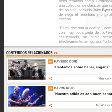
otros temazos como
'Centerfol
una colección de clásicos que s
del bajo del barbudo
Jake Byer
de elegir el repertorio y origin
escena.
"Estos tíos son la bomba"
, com
con muy poca pinta de
rocker
escuchando, se había acerca
Efectivamente, amigo, son "la b
HAYSEED DIXIE
''Cantamos sobre beber, engañar, m
Música >
BARÓN ROJO
''Nuestro adiós es con buen sabor
Música >> 