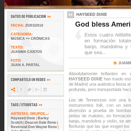
HAYSEED DIXIE
God bless Ameri
FECHA:
25/03/2010
Estos cuatro
hillbilli
CATEGORÍA:
MÚSICA >> CRÓNICAS
en formación total
banjo, mandolina y 
TEXTO:
que sea...
JUANMA CANTOS
FOTO:
JUANM
JUAN A. PARTAL
Absolutamente brillantes en d
HAYSEED DIXIE
han traído est
de Madrid una auténtica fiesta a
profunda, pero transportada haci
Los de Tennessee son una 
instrumentos
folk
, con un sent
diversión a prueba de bomba
ARTISTAS, GRUPOS...:
pintas de malotes, en formación
Hayseed Dixie
|
Barley
banjo, mandolina y violín, se a
Scotch
|
Deacon Dale Reno
|
florituras que las que exigen lo
Reverend Don Wayne Reno
|