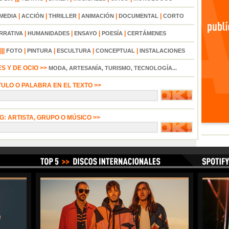
|
|
|
|
|
MEDIA
ACCIÓN
THRILLER
ANIMACIÓN
DOCUMENTAL
CORTO
|
|
|
|
RRATIVA
HUMANIDADES
ENSAYO
POESÍA
CERTÁMENES
|||
|
|
|
|
FOTO
PINTURA
ESCULTURA
CONCEPTUAL
INSTALACIONES
S Y DE OCIO >>
MODA, ARTESANÍA, TURISMO, TECNOLOGÍA...
TULO O PALABRA EN EL TEXTO >>
G: ARTISTA, GRUPO O MÚSICO >>