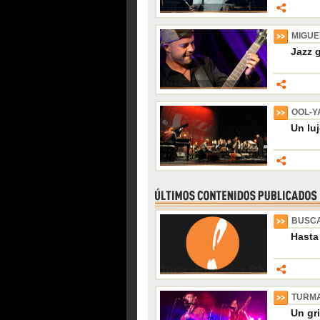
MIGUE
Jazz g
OOL-Y
Un luj
BUSCA
Hasta
TURMA
Un gr