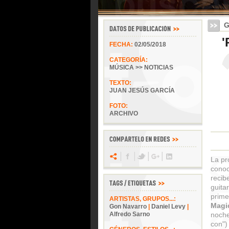
G
'
FECHA:
02/05/2018
CATEGORÍA:
MÚSICA >> NOTICIAS
TEXTO:
JUAN JESÚS GARCÍA
FOTO:
ARCHIVO
La pr
conoc
reci
guita
prime
ARTISTAS, GRUPOS...:
Magi
Gon Navarro
|
Daniel Levy
|
Alfredo Sarno
noche
con")