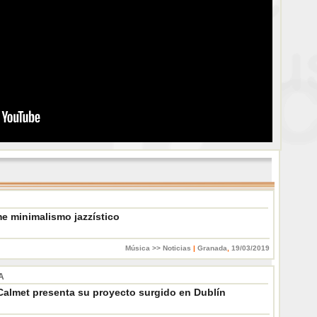
e minimalismo jazzístico
Música >> Noticias
|
Granada
,
19/03/2019
A
Calmet presenta su proyecto surgido en Dublín