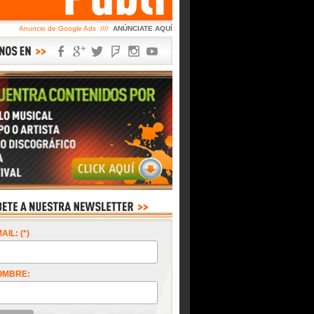
Anuncio de Google Ads ////
ANÚNCIATE AQUÍ
AIL: (*)
OMBRE: