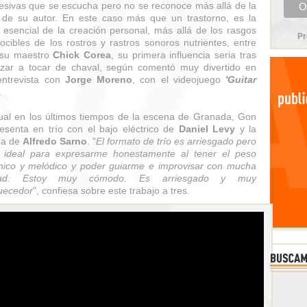
esivas que se escucha pero no se reconoce más allá de la
 de su autor. En este caso más que un trastorno, es la
d esencial de la creación personal, más allá de los rasgos
Pr
ocibles de los rostros y rastros sonoros nutrientes, entre
 su maestro
Chick Corea
, su primera influencia seria tras
ar a tocar de chaval, según comentó muy divertido en
entrevista con
Jorge Moreno
, con el videojuego
'Guitar
.
ual en los últimos tiempos de la escena de Granada, Gon
esenta en trío con el bajo eléctrico de
Daniel Levy
y la
ía de
Alfredo Sarno
. "
El formato de trío es arriesgado pero
 ideal para expresarme honestamente al tener el peso
ico y melódico y poder guiarme e improvisar con mucha
rtad. Estoy muy cómodo. Es arriesgado y muy
uecedor
", confiesa sobre este trabajo a tres.