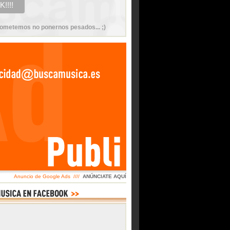
ometemos no ponernos pesados... ;)
Anuncio de Google Ads ////
ANÚNCIATE AQUÍ