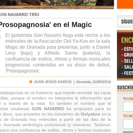
ON NAVARRO TRÍO
Prosopagnosia' en el Magic
El guitarrista Gon Navarro llega esta noche a los
miércoles de la Asociación Ool-Ya-Koo en la sala
Magic de Granada para presentar, junto a Daniel
Levy (bajo) y Alfredo Sarno (batería), la
confluencia de estilos, ritmos y formas musicales
progresivas contenidas en su disco de debut,
'Prosopagnosia'.
JUAN JESÚS GARCÍA
Granada,
02/05/2018
|
osopagnosia es un trastorno que impide recordar las caras
idas, porque el cerebro no interpreta la información que
TU EM
be a través de la vista. Es también el nombre que el
rrista onubense
GON NAVARRO
ha propuesto para su
r disco, que presenta en los conciertos de
Oolyakoo
en la
TU N
c
de Granada hoy miércoles a partir de las diez de la
. Acertada simbología confusional (y viceversa: "fusional-
 para una confluencia de estilos, ritmos y formas musicales