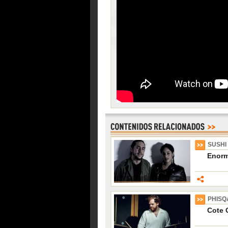
SUSHI
Enorm
PHISQ
Cote 