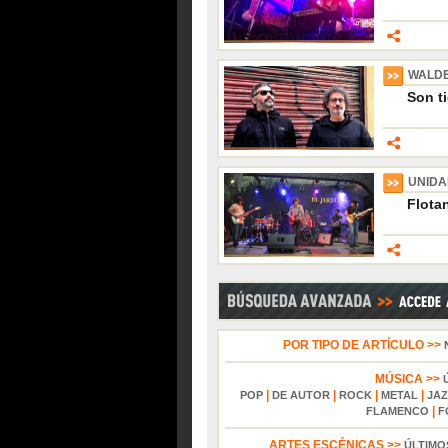
WALD
Son t
UNIDA
Flotan
POR TIPO DE ARTÍCULO >>
MÚSICA >>
|
|
|
|
POP
DE AUTOR
ROCK
METAL
JAZ
|
FLAMENCO
F
ARTES ESCÉNICAS >>
ÚLTIMO