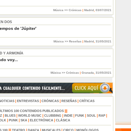
Música >> Crónicas
|
Madrid
,
03/07/2021
EN DOS
iempos de 'Júpiter'
Música >> Reseñas
|
Madrid
,
31/05/2021
D Y ARMONÍA
do voy...
Música >> Crónicas
|
Granada
,
31/05/2021
|
|
|
|
NOTICIAS
ENTREVISTAS
CRÓNICAS
RESEÑAS
CRÍTICAS
|||
ÚLTIMOS 100 CONTENIDOS PUBLICADOS
|
|
|
|
|
|
|
|
Z
BLUES
WORLD MUSIC
CLUBBING
INDIE
FUNK
SOUL
RAP
|
|
|
|
OLK
PUNK
SKA
ELECTRÓNICA
CLÁSICA
|||
|
|
|
|
S 100
TEATRO
DANZA
MUSICALES
CIRCO
MONÓLOGOS