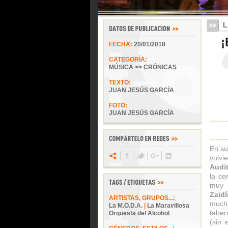
L
¡
FECHA:
20/01/2018
CATEGORÍA:
MÚSICA >> CRÓNICAS
TEXTO:
JUAN JESÚS GARCÍA
FOTO:
JUAN JESÚS GARCÍA
En su
volvi
Audi
la ce
muy 
Zaidí
ARTISTAS, GRUPOS...:
much
La M.O.D.A.
|
La Maravillosa
taber
Orquesta del Alcohol
(sin 