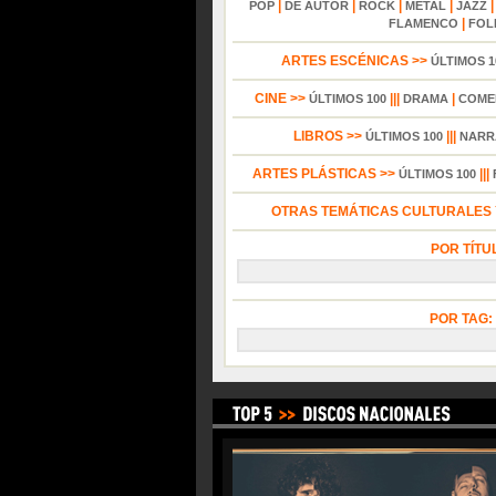
|
|
|
|
POP
DE AUTOR
ROCK
METAL
JAZZ
|
FLAMENCO
FOL
ARTES ESCÉNICAS >>
ÚLTIMOS 1
CINE >>
|||
|
ÚLTIMOS 100
DRAMA
COME
LIBROS >>
|||
ÚLTIMOS 100
NARR
ARTES PLÁSTICAS >>
|||
ÚLTIMOS 100
OTRAS TEMÁTICAS CULTURALES Y
POR TÍTU
POR TAG: