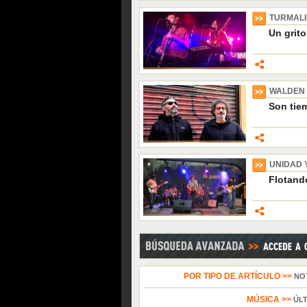
TURMAL
Un grito
WALDEN
Son tiem
UNIDAD 
Flotando
POR TIPO DE ARTÍCULO >>
NO
MÚSICA >>
ÚL