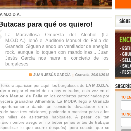
A M.O.D.A.
Butacas para qué os quiero!
La Maravillosa Orquesta del Alcohol (La
M.O.D.A.) llenó el Auditorio Manuel de Falla de
Granada. Siguen siendo un ventilador de energía
rock, aunque lo toquen con mandolinas... Juan
Jesús García nos narra el concierto de los
burgaleses.
JUAN JESÚS GARCÍA
Granada,
20/01/2018
|
 tercera aparición por aquí, los burgaleses de
LA M.O.D.A.
eron a colgar el cartel de no hay entradas, esta vez en el
torio Manuel de Falla
en los conciertos patrocinados por
TU EM
rvecera granadina
Alhambra
.
La MODA
llegó a Granada
oportunamente dando un concierto devastador en el
n
de hace tres ediciones, poniendo a masticar polvo a los
TU N
os miles de asistentes habituales. A pesar de tan
nario nombre aseguran no beber jamás antes de trabajar
especificar lo que ocurre después), pero sucede que se