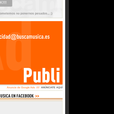
ometemos no ponernos pesados... ;)
Anuncio de Google Ads ////
ANÚNCIATE AQUÍ