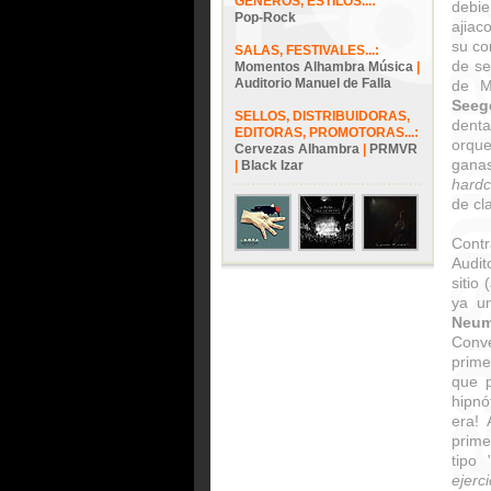
GÉNEROS, ESTILOS...:
debie
Pop-Rock
ajiac
su co
SALAS, FESTIVALES...:
de se
Momentos Alhambra Música
|
Auditorio Manuel de Falla
de M
Seeg
SELLOS, DISTRIBUIDORAS,
dent
EDITORAS, PROMOTORAS...:
orqu
Cervezas Alhambra
|
PRMVR
ganas
|
Black Izar
hardc
de cla
Contr
Audit
sitio
ya u
Neu
Conve
prime
que p
hipnó
era! 
prime
tipo 
ejerc