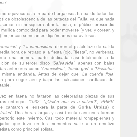
orio
".
 me equivoco esta tropa de burgaleses ha batido todos los
ds de obsolescencia de las butacas del
Falla
, ya que nada
somar, sin ni siquiera abrir la boca, el público prescindió
 mullida comodidad para poder moverse (y ver, y corear, y
r) mejor con semejantes dipsómanos maravillosos.
demonios'
y
'La inmensidad'
dieron el pistoletazo de salida
edia hora de retraso a la fiesta (ojo, "fiesta", no verbena),
endo una primera parte dedicada casi totalmente a la
ición de su tercer disco
'Salvavida'
, apenas con balas
das anteriores como
'Amoxicilina'
,
'Suelo gris'
o
'Disolutos'
a misma andanda. Antes de dejar que
'La cuerda floja'
era para coger aire y bajar las pulsaciones cardíacas del
table.
ez en faena no faltaron las celebradas piezas de sus
eras entregas:
'1932'
,
'¿Quién nos va a salvar?'
,
'PRMV'
de cantaron el euskera la parte de
Gorka Urbizu
) o
drales'
. Dos horas largas y casi treinta canciones forman
pertorio este invierno. Casi todo material rompepiernas y
jador que tuvo en los momentos valle a un emotivo
etista como principal solista.