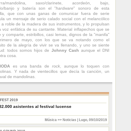
arra/mandolina, saxo/clarinete, acordeón, bajo,
do/banjo y batería son el "
hardware
" sonoro de esta
illa, que con unas ganas de comunicar fuera de serie
ula un mensaje de serio calado social con el melancólico
 a roble de la madera de sus instrumentos, y lo propulsan
a voz enfática de su cantante. Material inflapechos que se
e y comparte, estribillos, casi lemas, dignos de la "manifa"
primero de mayo, con los que se va notando como el
ito de la alegría de vivir se va llenando, y uno se siente
tud: todos somos hijos de
Johnny Cash
aunque el DNI
otra cosa.
MODA
es una banda de
rock
, aunque lo toquen con
linas. Y nada de vientecillos que decía la canción, un
val de mandolinas.
FEST 2019
2.000 asistentes al festival lucense
Música >> Noticias
|
Lugo
,
09/10/2019