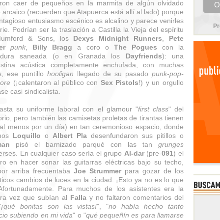
ron caer de pequeños en la marmita de algún olvidado
o arcaico (recuerden que Atapuerca está allí al lado) porque
ntagioso entusiasmo escénico es alcalino y parece venirles
Pr
rie. Podrían ser la traslación a Castilla la Vieja del espíritu
umford & Sons, los
Dexys Midnight Runners
,
Pete
er
punk
,
Billy Bragg
a coro o
The Pogues
con la
adura saneada (o en Granada los
Dayfriends
): una
estina acústica completamente enchufada, con muchas
, ese puntillo
hooligan
llegado de su pasado
punk-pop-
ore
(¡calentaron al público con
Sex Pistols
!) y un orgullo
se casi sindicalista.
asta su uniforme laboral con el glamour "
first class
" del
orio, pero también las camisetas proletas de tirantas tienen
 (al menos por un día) en tan ceremonioso espacio, donde
nos
Loquillo
o
Albert Pla
desenfundaron sus pitillos o
man
pisó el barnizado parqué con las tan
grunges
rses. En cualquier caso sería el grupo
Al-dar
(pre-
091
) el
ro en hacer sonar las guitarras eléctricas bajo su techo,
or arriba frecuentaba
Joe Strummer
para gozar de los
ticos cambios de luces en la ciudad. ¡Esto ya no es lo que
Afortunadamente. Para muchos de los asistentes era la
ra vez que subían al
Falla
y no faltaron comentarios del
"
¡qué bonitas son las vistas!
", "
no había hecho tanto
icio subiendo en mi vida
" o "
qué pequeñín es para llamarse