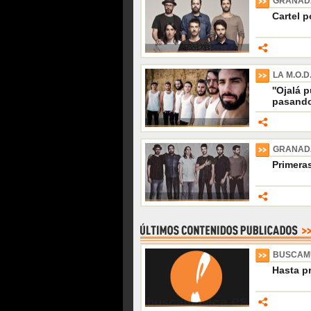
GRANADA
Cartel p
LA M.O.D
''Ojalá 
pasando
GRANADA
Primera
BUSCAM
Hasta p