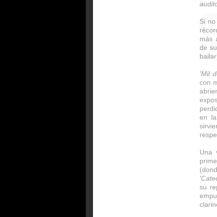
audit
Si no
récor
más a
de su
baila
'Mil 
con m
abri
expos
perdi
en l
sirvi
respe
Una v
prim
(don
'Cate
su re
empu
clarin