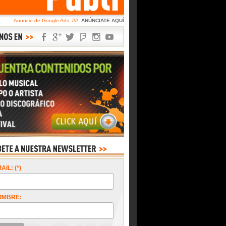
Anuncio de Google Ads ////
ANÚNCIATE AQUÍ
AIL: (*)
OMBRE: