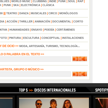
|
|
|
|
|
|
|
|
BLUES
WORLD MUSIC
CLUBBING
INDIE
FUNK
SOUL
RAP
|
|
|
|
K
PUNK
SKA
ELECTRÓNICA
CLÁSICA
|||
|
|
|
|
00
TEATRO
DANZA
MUSICALES
CIRCO
MONÓLOGOS
|
|
|
|
|
DIA
ACCIÓN
THRILLER
ANIMACIÓN
DOCUMENTAL
CORTO
|
|
|
|
ATIVA
HUMANIDADES
ENSAYO
POESÍA
CERTÁMENES
|
|
|
|
FOTO
PINTURA
ESCULTURA
CONCEPTUAL
INSTALACIONES
 DE OCIO >>
MODA, ARTESANÍA, TURISMO, TECNOLOGÍA...
LO O PALABRA EN EL TEXTO >>
 ARTISTA, GRUPO O MÚSICO >>