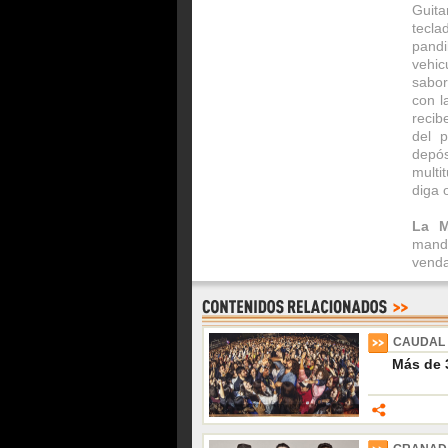
Guit
tecla
pand
vehic
sabor
con l
recib
del 
depós
multi
diga 
La 
mando
venda
CAUDAL 
Más de 3