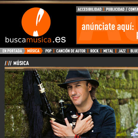
BuscaMusica.es