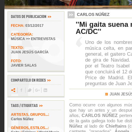
CARLOS NÚÑEZ
''Mi gaita suena
FECHA:
03/12/2017
AC/DC''
CATEGORÍA:
MÚSICA >> ENTREVISTAS
Uno de los nombres
música celta, en part
TEXTO:
JUAN JESÚS GARCÍA
general, el gaitero 
de gira de Navidad.
FOTO:
por el Teatro Isabel
JAVIER SALAS
que concluirá el 12 d
Price de Madrid. E
preguntas de Juan J
JUAN JESÚ
Como ocurre con algunos músi
que hay un antes y un despué
ARTISTAS, GRUPOS...:
años,
CARLOS NÚÑEZ
perten
Carlos Núñez
de la gaita gallega todo fue dist
Núñez
al lado de
Chieftains
(c
GÉNEROS, ESTILOS...:
cantante "granadina"
Ángela