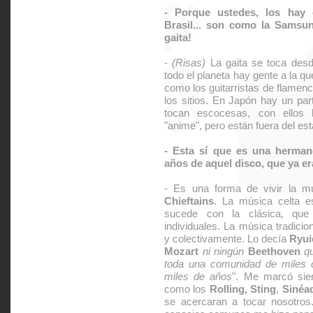
- Porque ustedes, los hay
Brasil... son como la Samsun
gaita!
-
(Risas)
La gaita se toca desd
todo el planeta hay gente a la qu
como los guitarristas de flamen
los sitios. En Japón hay un par
tocan escocesas, con ellos 
"anime", pero están fuera del es
- Esta sí que es una hermand
años de aquel disco, que ya era
- Es una forma de vivir la m
Chieftains
. La música celta e
sucede con la clásica, que
individuales. La música tradici
y colectivamente. Lo decía
Ryui
Mozart
ni ningún
Beethoven
qu
toda una comunidad de miles 
miles de años
". Me marcó sie
como los
Rolling, Sting
,
Sinéa
se acercaran a tocar nosotros