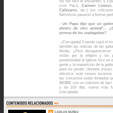
No fue fácil el encuentro, y cu
(con Paco,
Carmen Linares
Cañizares
, etc.) me criticar
flamencos pasaron a formar part
- Un Papa dijo que un gaite
dentro de otro animal
"... 
prensa de los soplagaitas?
-
(Carcajada)
Cuando cayó el Im
también las noticias de las gai
Media. ¿Pero desaparecieron
vistas por la religión y lo
posterioridad la Iglesia hizo un
gente y la reaparición de la gait
para no perder clientela
(risas)
eléctrica: este verano tocamo
los conciertos están limitados p
AC/DC
con un volumen de bar!
y da 103 dbs, suena más f
(carcajada)
.
CARLOS NÚÑEZ