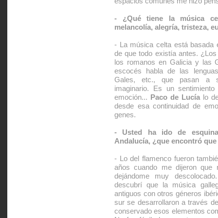
espacios comunes me hizo pen
- ¿Qué tiene la música ce
melancolía, alegría, tristeza, eu
- La música celta está basada e
de que todo existía antes. ¿Los
los romanos en Galicia y las 
escocés habla de las lenguas 
Gales, etc., que pasan a se
imaginario. Es un sentimiento
emoción...
Paco de Lucía
lo de
desde esa continuidad de emo
genes.
- Usted ha ido de esquina
Andalucía, ¿que encontró que
- Lo del flamenco fueron tambi
años cuando me dijeron que m
dejándome muy descolocado
descubrí que la música gall
antiguos con otros géneros ibér
sur se desarrollaron a través d
conservado esos elementos comun