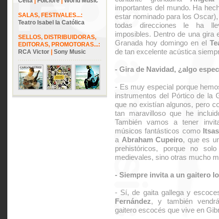
Celta
|
Folclore
|
World Music
importantes del mundo. Ha hecho
SALAS, FESTIVALES...:
estar nominado para los Oscar), 
Teatro Isabel la Católica
todas direcciones le ha lle
imposibles. Dentro de una gira 
SELLOS, DISTRIBUIDORAS,
Granada hoy domingo en el
Te
EDITORAS, PROMOTORAS...:
de tan excelente acústica siemp
RCA Victor
|
Sony Music
- Gira de Navidad, ¿algo espec
- Es muy especial porque hemos
instrumentos del Pórtico de la 
que no existían algunos, pero c
tan maravilloso que he incluid
También vamos a tener invit
músicos fantásticos como
Itsa
a
Abraham Cupeiro
, que es u
prehistóricos, porque no sol
medievales, sino otras mucho m
- Siempre invita a un gaitero l
- Sí, de gaita gallega y escoc
Fernández
, y también vend
gaitero escocés que vive en Gibr