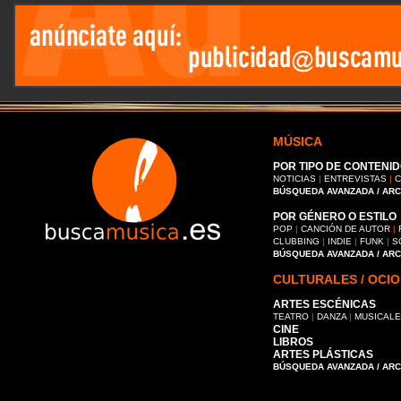
MÚSICA
POR TIPO DE CONTENID
NOTICIAS
|
ENTREVISTAS
|
C
BÚSQUEDA AVANZADA / AR
POR GÉNERO O ESTILO
POP
|
CANCIÓN DE AUTOR
|
CLUBBING
|
INDIE
|
FUNK
|
S
BÚSQUEDA AVANZADA / AR
CULTURALES / OCIO
ARTES ESCÉNICAS
TEATRO
|
DANZA
|
MUSICAL
CINE
LIBROS
ARTES PLÁSTICAS
BÚSQUEDA AVANZADA / AR