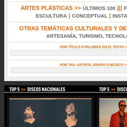
ARTES PLÁSTICAS >>
|||
ÚLTIMOS 100
|
|
ESCULTURA
CONCEPTUAL
INST
OTRAS TEMÁTICAS CULTURALES Y DE
ARTESANÍA, TURISMO, TECNOLO
POR TÍTULO O PALABRA EN EL TEXTO 
POR TAG: ARTISTA, GRUPO O MÚSICO 