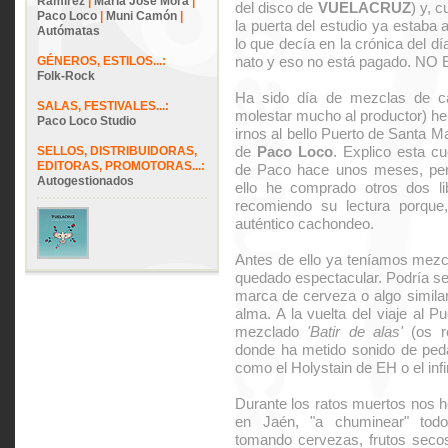
Ramírez
|
María José Mora
|
del disco de
VUELACRUZ
) y, 
Paco Loco
|
Muni Camón
|
la puerta del estudio ya estaba
Autómatas
lo que decía en la crónica del dí
nato y eso no está pagado. N
GÉNEROS, ESTILOS...:
Folk-Rock
Ha sido día de mezclas de ca
SALAS, FESTIVALES...:
molestar mucho al productor) h
Paco Loco Studio
irnos al bello Puerto de Santa M
de
Paco Loco
. Explico esta c
SELLOS, DISTRIBUIDORAS,
EDITORAS, PROMOTORAS...:
de Paco hace unos meses, per
Autogestionados
ello he comprado otros dos li
recomiendo su lectura porque,
auténtico cachondeo.
Antes de ello ya teníamos mez
quedado espectacular. Podría se
marca de cerveza o algo similar
alma. A la vuelta del viaje al 
mezclado
'Batir de alas'
(os re
donde ha metido sonido de peda
como el Holystain de EH o el inf
Durante los ratos muertos nos 
en Jaén, "a chuminear" tod
tomando cervezas, frutos secos