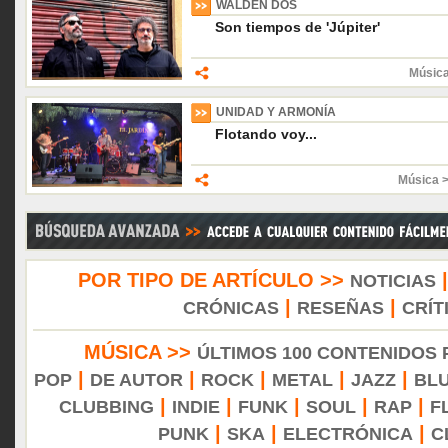
WALDEN DOS
Son tiempos de 'Júpiter'
Músic
UNIDAD Y ARMONÍA
Flotando voy...
Música 
POR TIPO DE ARTÍCULO >>
NOTICIAS
|
|
CRÓNICAS
RESEÑAS
CRÍT
MÚSICA >>
ÚLTIMOS 100 CONTENIDOS
|
|
|
|
|
POP
DE AUTOR
ROCK
METAL
JAZZ
BL
|
|
|
|
|
CLUBBING
INDIE
FUNK
SOUL
RAP
F
|
|
|
PUNK
SKA
ELECTRÓNICA
C