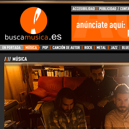
BuscaMusica.es