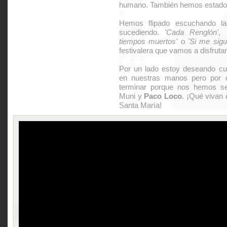
humano. También hemos estado 
Hemos flipado escuchando l
sucediendo.
'Cada Renglón'
,
tiempos muertos'
o
'Si me sigu
festivalera que vamos a disfrutar
Por un lado estoy deseando cul
en nuestras manos pero por 
terminar porque nos hemos se
Muni y
Paco Loco
. ¡Qué vivan 
Santa María!