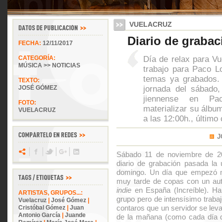
VUELACRUZ
Diario de grabaci
FECHA:
12/11/2017
Día de relax para Vu
CATEGORÍA:
MÚSICA >> NOTICIAS
trabajo para Paco L
temas ya grabados. 
TEXTO:
jornada del sábado,
JOSÉ GÓMEZ
jiennense en Pa
FOTO:
materializar su álbu
VUELACRUZ
a las 12:00h., último 
J
Sábado 11 de noviembre de 20
diario de grabación pasada la
domingo. Un día que empezó 
muy tarde de copas con un auté
indie
en España (Increíble). Ha 
ARTISTAS, GRUPOS...:
grupo pero de intensísimo traba
Vuelacruz
|
José Gómez
|
contaros que un servidor se leva
Cristóbal Gómez
|
Juan
Antonio García
|
Juande
de la mañana (como cada día 