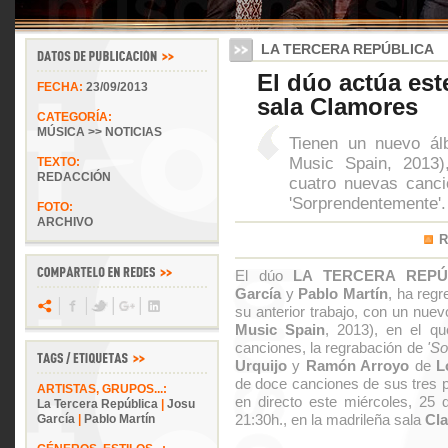
LA TERCERA REPÚBLICA
El dúo actúa est
FECHA:
23/09/2013
sala Clamores
CATEGORÍA:
MÚSICA >> NOTICIAS
Tienen un nuevo ál
Music Spain, 2013)
TEXTO:
REDACCIÓN
cuatro nuevas canci
'Sorprendentemente'.
FOTO:
ARCHIVO
R
El dúo
LA TERCERA REPÚ
García
y
Pablo Martín
, ha reg
su anterior trabajo, con un nue
Music Spain
, 2013), en el q
canciones, la regrabación de
'So
Urquijo
y
Ramón Arroyo
de
L
de doce canciones de sus tres p
ARTISTAS, GRUPOS...:
en directo este miércoles, 25 d
La Tercera República
|
Josu
21:30h., en la madrileña sala
Cl
García
|
Pablo Martín