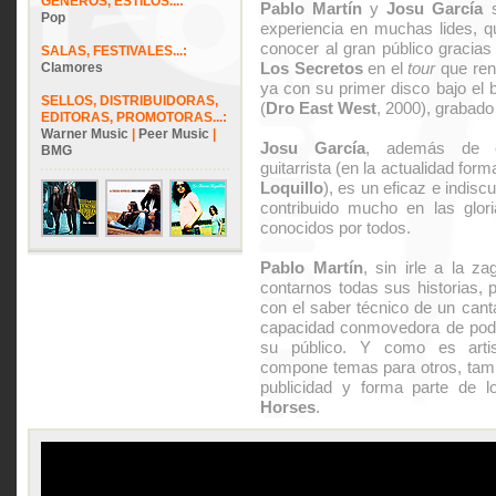
GÉNEROS, ESTILOS...:
Pablo Martín
y
Josu García
s
Pop
experiencia en muchas lides, q
conocer al gran público gracias
SALAS, FESTIVALES...:
Los Secretos
en el
tour
que rend
Clamores
ya con su primer disco bajo el 
SELLOS, DISTRIBUIDORAS,
(
Dro East West
, 2000), grabado
EDITORAS, PROMOTORAS...:
Warner Music
|
Peer Music
|
Josu García
, además de e
BMG
guitarrista (en la actualidad for
Loquillo
), es un eficaz e indisc
contribuido mucho en las glo
conocidos por todos.
Pablo Martín
, sin irle a la z
contarnos todas sus historias, 
con el saber técnico de un canta
capacidad conmovedora de pode
su público. Y como es artist
compone temas para otros, tamb
publicidad y forma parte de
Horses
.