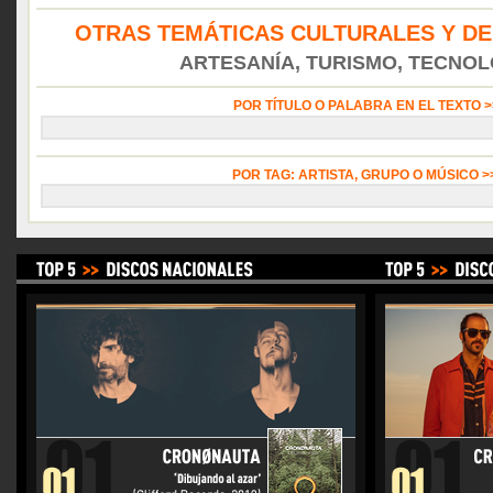
OTRAS TEMÁTICAS CULTURALES Y DE
ARTESANÍA, TURISMO, TECNOLO
POR TÍTULO O PALABRA EN EL TEXTO 
POR TAG: ARTISTA, GRUPO O MÚSICO 