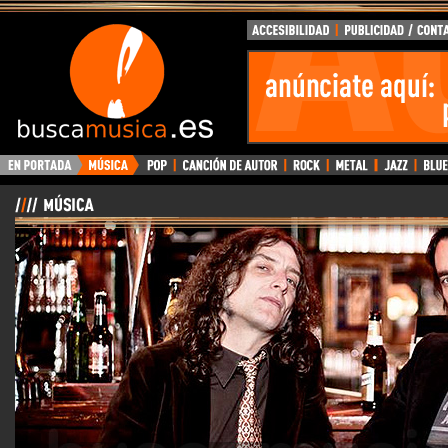
BuscaMusica.es