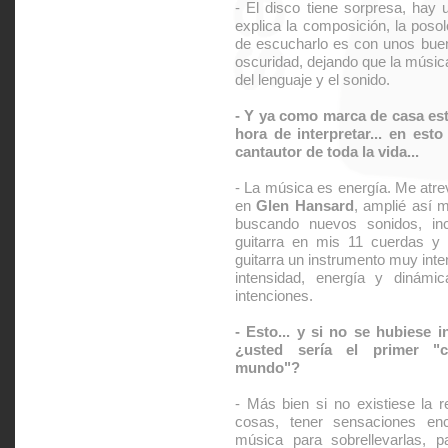
- El disco tiene sorpresa, hay
explica la composición, la posol
de escucharlo es con unos buen
oscuridad, dejando que la músic
del lenguaje y el sonido.
- Y ya como marca de casa está
hora de interpretar... en esto
cantautor de toda la vida...
- La música es energía. Me atrev
en
Glen Hansard
, amplié así 
buscando nuevos sonidos, inc
guitarra en mis 11 cuerdas y
guitarra un instrumento muy inte
intensidad, energía y dinámi
intenciones.
- Esto... y si no se hubiese i
¿usted sería el primer "c
mundo"?
- Más bien si no existiese la r
cosas, tener sensaciones enc
música para sobrellevarlas,