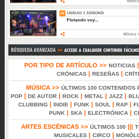
Músic
UNIDAD Y ARMONÍA
Flotando voy...
Música 
POR TIPO DE ARTÍCULO >>
NOTICIAS
|
|
CRÓNICAS
RESEÑAS
CRÍT
MÚSICA >>
ÚLTIMOS 100 CONTENIDOS
|
|
|
|
|
POP
DE AUTOR
ROCK
METAL
JAZZ
BL
|
|
|
|
|
CLUBBING
INDIE
FUNK
SOUL
RAP
F
|
|
|
PUNK
SKA
ELECTRÓNICA
C
ARTES ESCÉNICAS >>
|||
ÚLTIMOS 100
T
|
|
MUSICALES
CIRCO
MONÓL