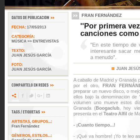
FRAN FERNÁNDEZ
''Por primera ve
FECHA:
17/05/2013
canciones como u
CATEGORÍA:
MÚSICA >> ENTREVISTAS
''En este tiempo de
interesante sacar 
TEXTO:
JUAN JESÚS GARCÍA
a menudo''.
FOTO:
JUAN JESÚ
JUAN JESÚS GARCÍA
A caballo de Madrid y Granada po
por el otro,
FRAN FERNÁN
preparar un nuevo disco, o mejo
ellos bajo la denominación de
volumen uno mueve estos día
Granada (
Boogaclub
, hoy vie
presenta en el
Teatro Alfil
de Ma
ARTISTAS, GRUPOS...:
- ¡Cuanto tiempo...!
Fran Fernández
GÉNEROS, ESTILOS...:
- ¡Qué va hombre! ¡Yo te leo 