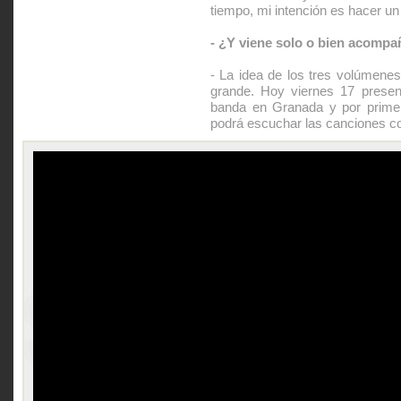
tiempo, mi intención es hacer u
- ¿Y viene solo o bien acomp
- La idea de los tres volúmen
grande. Hoy viernes 17 pres
banda en Granada y por primer
podrá escuchar las canciones c