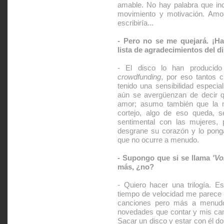
amable. No hay palabra que in
movimiento y motivación. Amor.
escribiría...
- Pero no se me quejará. ¡H
lista de agradecimientos del d
- El disco lo han producido
crowdfunding
, por eso tantos 
tenido una sensibilidad espec
aún se avergüenzan de decir q
amor; asumo también que la m
cortejo, algo de eso queda, 
sentimental con las mujeres,
desgrane su corazón y lo pong
que no ocurre a menudo.
- Supongo que si se llama
'Vo
más, ¿no?
- Quiero hacer una trilogía. E
tiempo de velocidad me parece
canciones pero más a menudo
novedades que contar y mis can
Sacar un disco y estar con él 