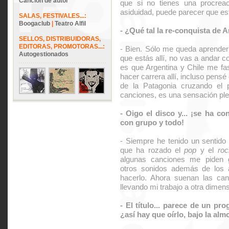
Canción de autor
que si no tienes una procreaci
asiduidad, puede parecer que es
SALAS, FESTIVALES...:
Boogaclub
|
Teatro Alfil
- ¿Qué tal la re-conquista de 
SELLOS, DISTRIBUIDORAS,
EDITORAS, PROMOTORAS...:
- Bien. Sólo me queda aprender a
Autogestionados
que estás allí, no vas a andar c
es que Argentina y Chile me fas
hacer carrera allí, incluso pensé
de la Patagonia cruzando el 
canciones, es una sensación ple
- Oigo el disco y... ¡se ha c
con grupo y todo!
- Siempre he tenido un sentido
que ha rozado el
pop
y el
roc
algunas canciones me piden gui
otros sonidos además de los a
hacerlo. Ahora suenan las can
llevando mi trabajo a otra dimens
- El título... parece de un pr
¿así hay que oírlo, bajo la al