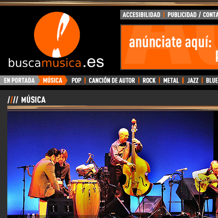
BuscaMusica.es