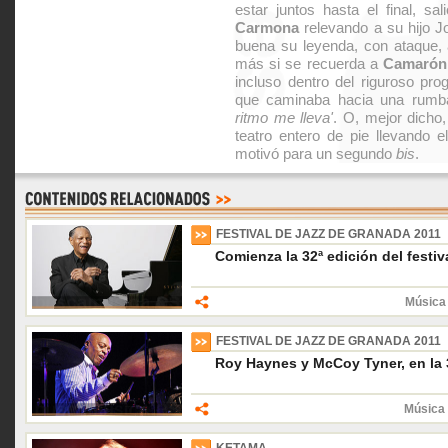
estar juntos hasta el final, s
Carmona
relevando a su hijo J
buena su leyenda, con ataque, 
más si se recuerda a
Camarón
incluso dentro del riguroso pr
que caminaba hacia una rumba 
ritmo me lleva'
. O, mejor dicho,
teatro entero de pie llevando 
motivó para un segundo
bis
.
FESTIVAL DE JAZZ DE GRANADA 2011
Comienza la 32ª edición del festi
Música 
FESTIVAL DE JAZZ DE GRANADA 2011
Roy Haynes y McCoy Tyner, en la 
Música 