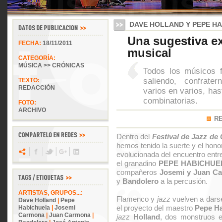
DAVE HOLLAND Y PEPE H
Una sugestiva e
FECHA:
18/11/2011
musical
CATEGORÍA:
MÚSICA >> CRÓNICAS
Todos los músicos f
saliendo, confrate
TEXTO:
REDACCIÓN
varios en varios, has
combinatorias.
FOTO:
ARCHIVO
R
Dentro del
Festival de Jazz de
hemos tenido la suerte y el hono
evolucionada del encuentro entre
el granadino
PEPE HABICHUE
compañeros
Josemi y Juan C
y
Bandolero
a la percusión.
ARTISTAS, GRUPOS...:
Flamenco y
jazz
vuelven a darse
Dave Holland
|
Pepe
el proyecto del maestro
Pepe Ha
Habichuela
|
Josemi
Carmona
|
Juan Carmona
|
jazz
Holland
, dos monstruos e