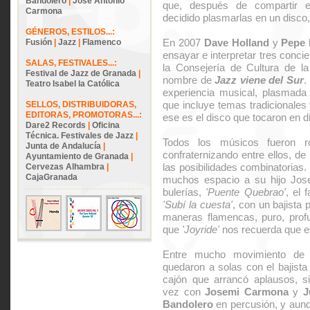
Bandolero
|
José Antonio
que, después de compartir ex
Carmona
decidido plasmarlas en un disco,
GÉNEROS, ESTILOS...:
En 2007
Dave Holland
y
Pepe 
Fusión
|
Jazz
|
Flamenco
ensayar e interpretar tres concie
SALAS, FESTIVALES...:
la Consejería de Cultura de l
Festival de Jazz de Granada
|
nombre de
Jazz viene del Sur
.
Teatro Isabel la Católica
experiencia musical, plasmad
que incluye temas tradicionales
SELLOS, DISTRIBUIDORAS,
EDITORAS, PROMOTORAS...:
ese es el disco que tocaron en di
Dare2 Records
|
Oficina
Técnica. Festivales de Jazz
|
Todos los músicos fueron ro
Junta de Andalucía
|
confraternizando entre ellos, de
Ayuntamiento de Granada
|
las posibilidades combinatorias.
Cervezas Alhambra
|
CajaGranada
muchos espacio a su hijo Jose
bulerías,
'Puente Quebrao'
, el
'Subí la cuesta'
, con un bajista 
maneras flamencas, puro, profu
que
'Joyride'
nos recuerda que es
Entre mucho movimiento de f
quedaron a solas con el bajista
cajón que arrancó aplausos, s
vez con
Josemi Carmona
y
J
Bandolero
en percusión, y aunq