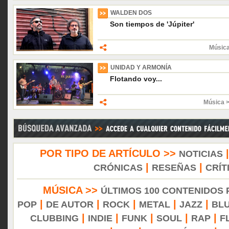
WALDEN DOS
Son tiempos de 'Júpiter'
Músic
UNIDAD Y ARMONÍA
Flotando voy...
Música 
POR TIPO DE ARTÍCULO >>
NOTICIAS
|
|
CRÓNICAS
RESEÑAS
CRÍT
MÚSICA >>
ÚLTIMOS 100 CONTENIDOS
|
|
|
|
|
POP
DE AUTOR
ROCK
METAL
JAZZ
BL
|
|
|
|
|
CLUBBING
INDIE
FUNK
SOUL
RAP
F