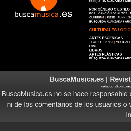
BÚSQUEDA AVANZADA / AR
POR GÉNERO O ESTILO
POP
|
CANCIÓN DE AUTOR
|
CLUBBING
|
INDIE
|
FUNK
|
S
BÚSQUEDA AVANZADA / AR
CULTURALES / OCIO
ARTES ESCÉNICAS
TEATRO
|
DANZA
|
MUSICAL
CINE
LIBROS
ARTES PLÁSTICAS
BÚSQUEDA AVANZADA / AR
BuscaMusica.es | Revist
BuscaMusica.es no se hace responsable d
ni de los comentarios de los usuarios o 
i