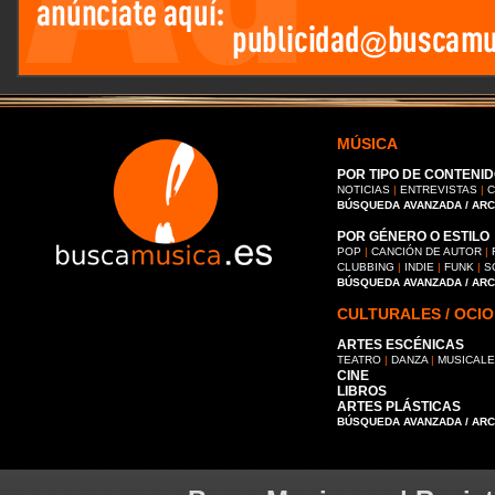
MÚSICA
POR TIPO DE CONTENID
NOTICIAS
|
ENTREVISTAS
|
C
BÚSQUEDA AVANZADA / AR
POR GÉNERO O ESTILO
POP
|
CANCIÓN DE AUTOR
|
CLUBBING
|
INDIE
|
FUNK
|
S
BÚSQUEDA AVANZADA / AR
CULTURALES / OCIO
ARTES ESCÉNICAS
TEATRO
|
DANZA
|
MUSICAL
CINE
LIBROS
ARTES PLÁSTICAS
BÚSQUEDA AVANZADA / AR