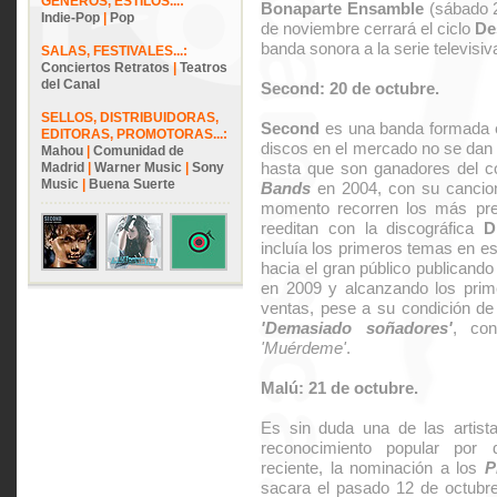
GÉNEROS, ESTILOS...:
Bonaparte Ensamble
(sábado 
Indie-Pop
|
Pop
de noviembre cerrará el ciclo
De
banda sonora a la serie televisi
SALAS, FESTIVALES...:
Conciertos Retratos
|
Teatros
del Canal
Second: 20 de octubre.
SELLOS, DISTRIBUIDORAS,
Second
es una banda formada e
EDITORAS, PROMOTORAS...:
discos en el mercado no se dan 
Mahou
|
Comunidad de
hasta que son ganadores del 
Madrid
|
Warner Music
|
Sony
Music
|
Buena Suerte
Bands
en 2004, con su cancion
momento recorren los más pres
reeditan con la discográfica
D
incluía los primeros temas en es
hacia el gran público publicand
en 2009 y alcanzando los prime
ventas, pese a su condición d
'Demasiado soñadores'
, co
'Muérdeme'
.
Malú: 21 de octubre.
Es sin duda una de las artist
reconocimiento popular por 
reciente, la nominación a los
P
sacara el pasado 12 de octubr