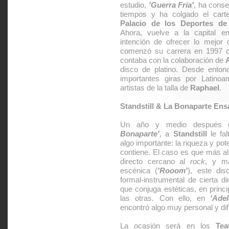
estudio,
'Guerra Fría'
, ha conse
tiempos y ha colgado el cart
Palacio de los Deportes d
Ahora, vuelve a la capital en
intención de ofrecer lo mejo
comenzó su carrera en 1997 
contaba con la colaboración de
disco de platino. Desde enton
importantes giras por Latinoa
artistas de la talla de
Raphael
.
Standstill & La Bonaparte Ens
Un año y medio después 
Bonaparte'
, a
Standstill
le fal
algo importante: la riqueza y pot
contiene. El caso es que más al
directo cercano al
rock
, y m
escénica (
'Rooom'
), este dis
formal-instrumental de cierta di
que conjuga estéticas, en princ
las otras. Con ello, en
'Ade
encontró algo muy personal y difíc
La ocasión será en los
Tea