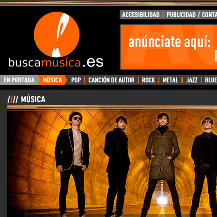
BuscaMusica.es