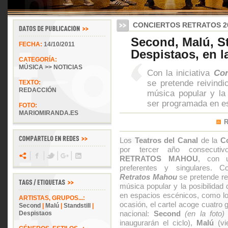
CONCIERTOS RETRATOS 2
Second, Malú, St
FECHA:
14/10/2011
Despistaos, en l
CATEGORÍA:
MÚSICA >> NOTICIAS
Con la iniciativa
Con
se pretende reivindic
TEXTO:
REDACCIÓN
música popular y la
ser programada en e
FOTO:
MARIOMIRANDA.ES
Los
Teatros del Canal
de la
C
por tercer año consecuti
RETRATOS MAHOU
, con u
preferentes y singulares. C
Retratos Mahou
se pretende rei
música popular y la posibilida
en espacios escénicos, como l
ARTISTAS, GRUPOS...:
ocasión, el cartel acoge cuatro 
Second
|
Malú
|
Standstill
|
nacional:
Second
(en la foto)
Despistaos
inaugurarán el ciclo),
Malú
(v