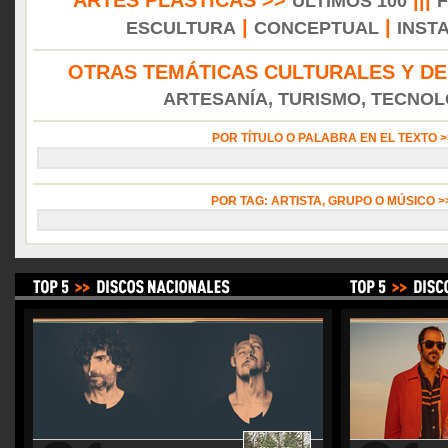
ARTES PLÁSTICAS >>
|||
ÚLTIMOS 100
|
|
ESCULTURA
CONCEPTUAL
INST
OTRAS TEMÁTICAS CULTURALES Y DE
ARTESANÍA, TURISMO, TECNOLO
POR TÍTULO O PALABRA EN EL TEXTO 
POR TAG: ARTISTA, GRUPO O MÚSICO 