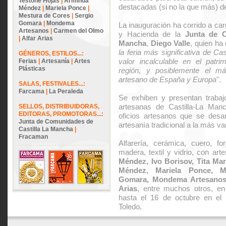
Testone Hojas
|
Arminda
destacadas (si no la que más) d
Méndez
|
Mariela Ponce
|
Mestura de Cores
|
Sergio
Gomara
|
Mondema
La inauguración ha corrido a ca
Artesanos
|
Carmen del Olmo
y Hacienda de la
Junta de C
|
Alfar Arias
Mancha
,
Diego Valle
, quien ha
la feria más significativa de Ca
GÉNEROS, ESTILOS...:
valor incalculable en el patri
Ferias
|
Artesanía
|
Artes
Plásticas
región, y posiblemente el má
artesano de España y Europa
".
SALAS, FESTIVALES...:
Farcama
|
La Peraleda
Se exhiben y presentan traba
artesanas de Castilla-La Man
SELLOS, DISTRIBUIDORAS,
EDITORAS, PROMOTORAS...:
oficios artesanos que se desar
Junta de Comunidades de
artesanía tradicional a la más va
Castilla La Mancha
|
Fracaman
Alfarería, cerámica, cuero, fo
madera, textil y vidrio, con ar
Méndez, Ivo Borisov, Tita Mar
Méndez, Mariela Ponce, M
Gomara, Mondema Artesanos
Arias
, entre muchos otros, en 
hasta el 16 de octubre en el
Toledo.