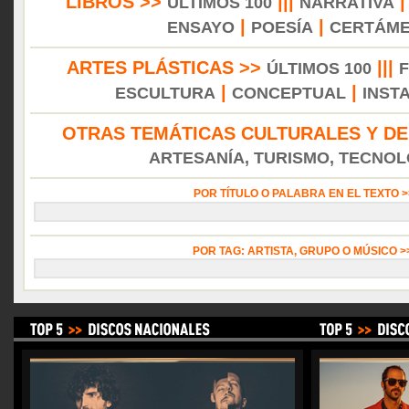
LIBROS >>
|||
ÚLTIMOS 100
NARRATIVA
|
|
ENSAYO
POESÍA
CERTÁM
ARTES PLÁSTICAS >>
|||
ÚLTIMOS 100
|
|
ESCULTURA
CONCEPTUAL
INST
OTRAS TEMÁTICAS CULTURALES Y DE
ARTESANÍA, TURISMO, TECNOLO
POR TÍTULO O PALABRA EN EL TEXTO 
POR TAG: ARTISTA, GRUPO O MÚSICO 