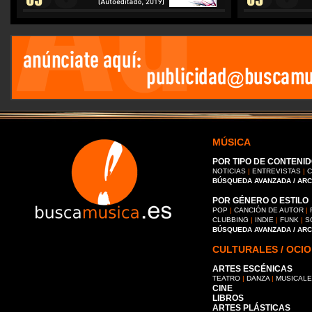
MÚSICA
POR TIPO DE CONTENID
NOTICIAS
|
ENTREVISTAS
|
C
BÚSQUEDA AVANZADA / AR
POR GÉNERO O ESTILO
POP
|
CANCIÓN DE AUTOR
|
CLUBBING
|
INDIE
|
FUNK
|
S
BÚSQUEDA AVANZADA / AR
CULTURALES / OCIO
ARTES ESCÉNICAS
TEATRO
|
DANZA
|
MUSICAL
CINE
LIBROS
ARTES PLÁSTICAS