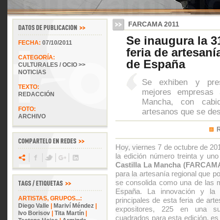
FARCAMA 2011
Se inaugura la 3
FECHA:
07/10/2011
feria de artesan
CATEGORÍA:
de España
CULTURALES / OCIO >>
NOTICIAS
Se exhiben y pres
TEXTO:
mejores empresas a
REDACCIÓN
Mancha, con cabid
FOTO:
artesanos que se desa
ARCHIVO
Hoy, viernes 7 de octubre de 20
la edición número treinta y un
Castilla La Mancha (FARCAM
para la artesanía regional que p
se consolida como una de las m
España. La innovación y la i
ARTISTAS, GRUPOS...:
principales de esta feria de ar
Diego Valle
|
Mariví Méndez
|
expositores, 225 en una su
Ivo Borisov
|
Tita Martín
|
cuadrados para esta edición, es