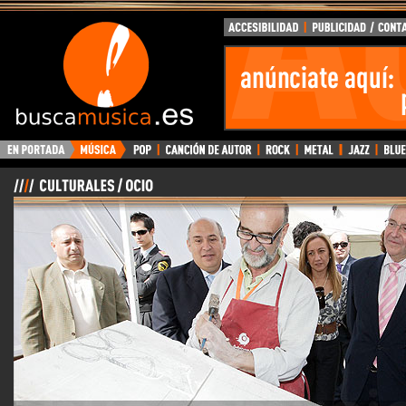
BuscaMusica.es