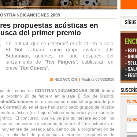
ONTRAINDICANCIONES 2009
res propuestas acústicas en
usca del primer premio
En la final, que se celebrará el día 20 en la sala
El Sol
, actuará, como grupo invitado,
J.F.
Sebastian
, quienes, un año después del
lanzamiento de
'Ten Fingers'
, publicarán en
breve
'Ten Covers'
.
REDACCIÓN
Madrid,
06/02/2010
|
nal del concurso
CONTRAINDICANCIONES 2009
tendrá
 el próximo 20 de febrero en la sala
El Sol
de Madrid.
raIndiCanciones
es un concurso nacional organizado por
TU EM
la
ContraClub
en el que han participado grupos de música
rmato acústico (sin bajo eléctrico ni batería) y sin contrato
gráfico. El concurso, que va ya por su tercera edición, ha
TU N
hueco, los viernes y sábados de entre el 2 de octubre y el
 noviembre del pasado año, dentro de la programación de
la, a infinidad de propuestas diferentes; propuestas de