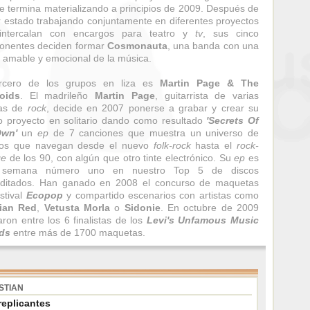
e termina materializando a principios de 2009. Después de
 estado trabajando conjuntamente en diferentes proyectos
intercalan con encargos para teatro y
tv
, sus cinco
onentes deciden formar
Cosmonauta
, una banda con una
n amable y emocional de la música.
ercero de los grupos en liza es
Martin Page & The
roids
. El madrileño
Martin Page
, guitarrista de varias
as de
rock
, decide en 2007 ponerse a grabar y crear su
o proyecto en solitario dando como resultado
'Secrets Of
wn'
un
ep
de 7 canciones que muestra un universo de
dos que navegan desde el nuevo
folk-rock
hasta el
rock-
ge
de los 90, con algún que otro tinte electrónico. Su
ep
es
 semana número uno en nuestro Top 5 de discos
editados. Han ganado en 2008 el concurso de maquetas
estival
Ecopop
y compartido escenarios con artistas como
ian Red
,
Vetusta Morla
o
Sidonie
. En octubre de 2009
ron entre los 6 finalistas de los
Levi's Unfamous Music
ds
entre más de 1700 maquetas.
STIAN
replicantes