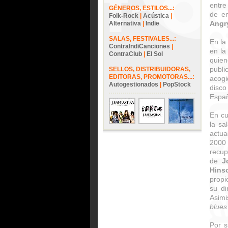
entre
GÉNEROS, ESTILOS...:
de en
Folk-Rock
|
Acústica
|
Angr
Alternativa
|
Indie
SALAS, FESTIVALES...:
En la
ContraIndiCanciones
|
en la
ContraClub
|
El Sol
quie
publi
SELLOS, DISTRIBUIDORAS,
EDITORAS, PROMOTORAS...:
acogi
Autogestionados
|
PopStock
disc
Espa
En cu
la sa
actua
2000
recup
de
J
Hins
propi
su di
Asimi
blues
Por s