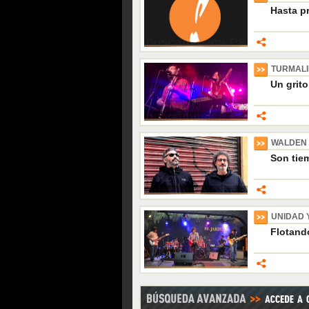
Hasta p
TURMAL
Un grito
WALDEN
Son tiem
UNIDAD 
Flotando