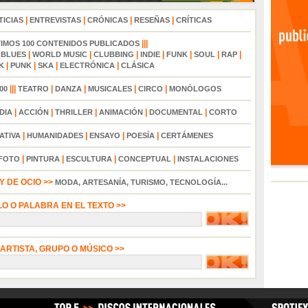
|
|
|
|
TICIAS
ENTREVISTAS
CRÓNICAS
RESEÑAS
CRÍTICAS
|||
TIMOS 100 CONTENIDOS PUBLICADOS
|
|
|
|
|
|
|
|
BLUES
WORLD MUSIC
CLUBBING
INDIE
FUNK
SOUL
RAP
|
|
|
|
K
PUNK
SKA
ELECTRÓNICA
CLÁSICA
|||
|
|
|
|
00
TEATRO
DANZA
MUSICALES
CIRCO
MONÓLOGOS
|
|
|
|
|
DIA
ACCIÓN
THRILLER
ANIMACIÓN
DOCUMENTAL
CORTO
|
|
|
|
ATIVA
HUMANIDADES
ENSAYO
POESÍA
CERTÁMENES
|
|
|
|
FOTO
PINTURA
ESCULTURA
CONCEPTUAL
INSTALACIONES
 DE OCIO >>
MODA, ARTESANÍA, TURISMO, TECNOLOGÍA...
LO O PALABRA EN EL TEXTO >>
 ARTISTA, GRUPO O MÚSICO >>