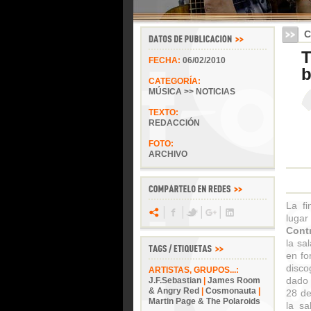
C
T
FECHA:
06/02/2010
b
CATEGORÍA:
MÚSICA >> NOTICIAS
TEXTO:
REDACCIÓN
FOTO:
ARCHIVO
La fi
lugar
Cont
la sa
en fo
disco
ARTISTAS, GRUPOS...:
dado 
J.F.Sebastian
|
James Room
& Angry Red
|
Cosmonauta
|
28 de
Martin Page & The Polaroids
la sa