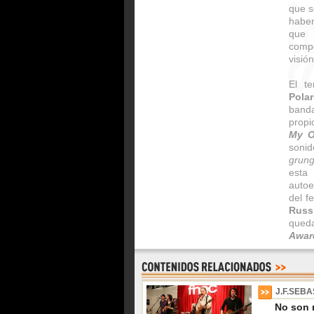
que s
haber
que 
comp
visió
El t
Pola
band
propi
My O
soni
grun
esta
auto
del f
Russ
queda
Awar
J.F.SEBA
No son 