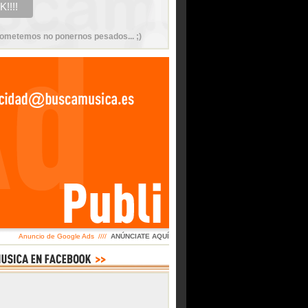
ometemos no ponernos pesados... ;)
Anuncio de Google Ads ////
ANÚNCIATE AQUÍ