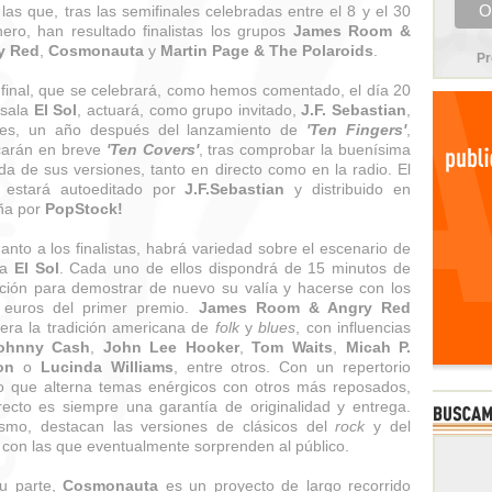
 las que, tras las semifinales celebradas entre el 8 y el 30
ero, han resultado finalistas los grupos
James Room &
y Red
,
Cosmonauta
y
Martin Page & The Polaroids
.
Pr
 final, que se celebrará, como hemos comentado, el día 20
 sala
El Sol
, actuará, como grupo invitado,
J.F. Sebastian
,
nes, un año después del lanzamiento de
'Ten Fingers'
,
carán en breve
'Ten Covers'
, tras comprobar la buenísima
da de sus versiones, tanto en directo como en la radio. El
o estará autoeditado por
J.F.Sebastian
y distribuido en
ña por
PopStock!
anto a los finalistas, habrá variedad sobre el escenario de
la
El
Sol
. Cada uno de ellos dispondrá de 15 minutos de
ción para demostrar de nuevo su valía y hacerse con los
 euros del primer premio.
James Room & Angry Red
era la tradición americana de
folk
y
blues
, con influencias
ohnny Cash
,
John Lee Hooker
,
Tom Waits
,
Micah P.
on
o
Lucinda Williams
, entre otros. Con un repertorio
o que alterna temas enérgicos con otros más reposados,
recto es siempre una garantía de originalidad y entrega.
smo, destacan las versiones de clásicos del
rock
y del
con las que eventualmente sorprenden al público.
u parte,
Cosmonauta
es un proyecto de largo recorrido