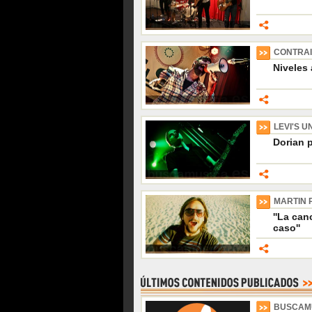
CONTRAI
Niveles
LEVI'S 
Dorian 
MARTIN 
''La can
caso''
BUSCAM