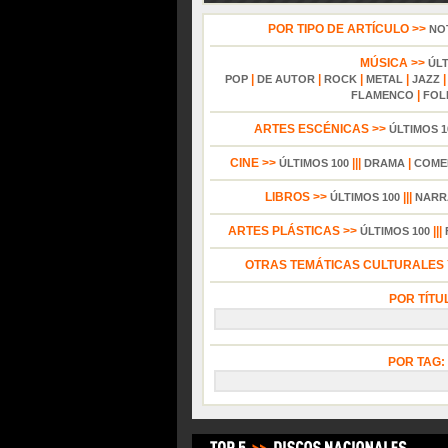
POR TIPO DE ARTÍCULO >>
NO
MÚSICA >>
ÚL
|
|
|
|
POP
DE AUTOR
ROCK
METAL
JAZZ
|
FLAMENCO
FOL
ARTES ESCÉNICAS >>
ÚLTIMOS 1
CINE >>
|||
|
ÚLTIMOS 100
DRAMA
COME
LIBROS >>
|||
ÚLTIMOS 100
NARR
ARTES PLÁSTICAS >>
|||
ÚLTIMOS 100
OTRAS TEMÁTICAS CULTURALES Y
POR TÍTU
POR TAG: