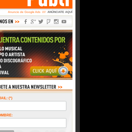
Anuncio de Google Ads ////
ANÚNCIATE AQUÍ
AIL: (*)
OMBRE: