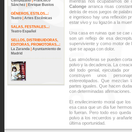
Campuzano
|
Francisco
mientras nos ocupábamos de ot
Sánchez
|
Enrique Bustos
Calonge
arranca risas constant
detrás de esos juegos de palabr
GÉNEROS, ESTILOS...:
e ingenioso hay una reflexión pr
Teatro
|
Artes Escénicas
estar vivo y su ligazón a la muer
SALAS, FESTIVALES...:
Teatro Español
Una casa en ruinas que se cae 
son un reflejo de esa decrepi
SELLOS, DISTRIBUIDORAS,
superviviente y como motor de l
EDITORAS, PROMOTORAS...:
que se apaga con dolor.
La Zaranda
|
Ayuntamiento de
Madrid
Las atmósferas se pueden cortar 
polvo y la decadencia. La creaci
del todo genial, ejecutada por
construyen unos personaj
estereotipados. Que mezclan l
partes iguales. Que hacen dudar
con determinadas afirmaciones.
El envilecimiento moral que los
esa casa que un día fue hermosa
lo fueran. Pero todo eso queda 
polvo a los recuerdos y arañarle
última oportunidad.