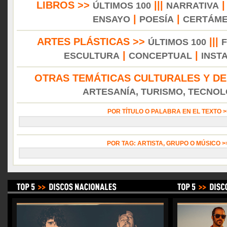
LIBROS >>
|||
ÚLTIMOS 100
NARRATIVA
|
|
ENSAYO
POESÍA
CERTÁM
ARTES PLÁSTICAS >>
|||
ÚLTIMOS 100
|
|
ESCULTURA
CONCEPTUAL
INST
OTRAS TEMÁTICAS CULTURALES Y DE
ARTESANÍA, TURISMO, TECNOLO
POR TÍTULO O PALABRA EN EL TEXTO 
POR TAG: ARTISTA, GRUPO O MÚSICO 