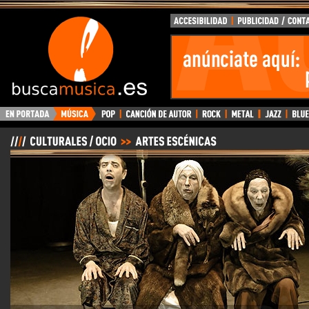
BuscaMusica.es