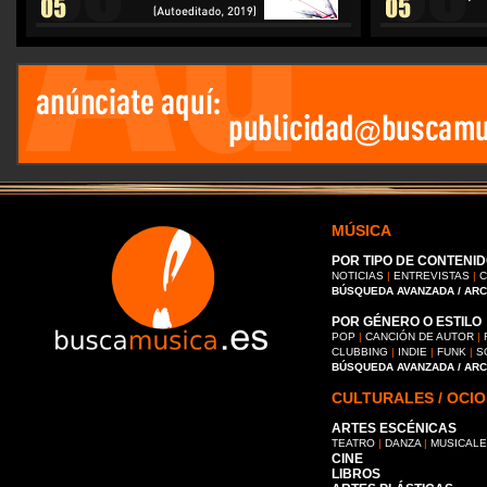
MÚSICA
POR TIPO DE CONTENID
NOTICIAS
|
ENTREVISTAS
|
C
BÚSQUEDA AVANZADA / AR
POR GÉNERO O ESTILO
POP
|
CANCIÓN DE AUTOR
|
CLUBBING
|
INDIE
|
FUNK
|
S
BÚSQUEDA AVANZADA / AR
CULTURALES / OCIO
ARTES ESCÉNICAS
TEATRO
|
DANZA
|
MUSICAL
CINE
LIBROS