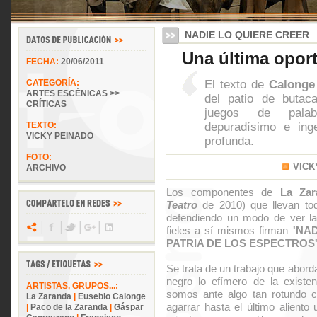
NADIE LO QUIERE CREER
Una última opor
FECHA:
20/06/2011
El texto de
Calonge
CATEGORÍA:
ARTES ESCÉNICAS >>
del patio de butac
CRÍTICAS
juegos de pala
depuradísimo e ing
TEXTO:
VICKY PEINADO
profunda.
FOTO:
VICK
ARCHIVO
Los componentes de
La Zar
Teatro
de 2010) que llevan tod
defendiendo un modo de ver la
fieles a sí mismos firman
'NA
PATRIA DE LOS ESPECTROS
Se trata de un trabajo que abord
negro lo efímero de la existe
ARTISTAS, GRUPOS...:
somos ante algo tan rotundo c
La Zaranda
|
Eusebio Calonge
agarrar hasta el último alient
|
Paco de la Zaranda
|
Gáspar