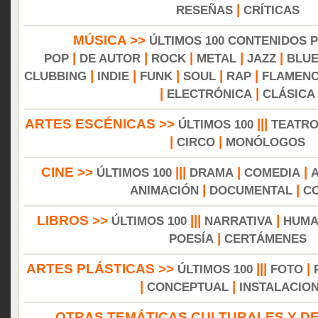
|
RESEÑAS
CRÍTICAS
MÚSICA >>
ÚLTIMOS 100 CONTENIDOS 
|
|
|
|
|
POP
DE AUTOR
ROCK
METAL
JAZZ
BLU
|
|
|
|
|
CLUBBING
INDIE
FUNK
SOUL
RAP
FLAMEN
|
|
ELECTRÓNICA
CLÁSICA
ARTES ESCÉNICAS >>
|||
ÚLTIMOS 100
TEATR
|
|
CIRCO
MONÓLOGOS
CINE >>
|||
|
|
ÚLTIMOS 100
DRAMA
COMEDIA
|
|
ANIMACIÓN
DOCUMENTAL
C
LIBROS >>
|||
|
ÚLTIMOS 100
NARRATIVA
HUMA
|
POESÍA
CERTÁMENES
ARTES PLÁSTICAS >>
|||
|
ÚLTIMOS 100
FOTO
|
|
CONCEPTUAL
INSTALACIO
OTRAS TEMÁTICAS CULTURALES Y DE