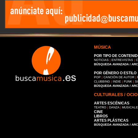
MÚSICA
POR TIPO DE CONTENID
NOTICIAS
|
ENTREVISTAS
|
C
BÚSQUEDA AVANZADA / AR
POR GÉNERO O ESTILO
POP
|
CANCIÓN DE AUTOR
|
CLUBBING
|
INDIE
|
FUNK
|
S
BÚSQUEDA AVANZADA / AR
CULTURALES / OCIO
ARTES ESCÉNICAS
TEATRO
|
DANZA
|
MUSICAL
CINE
LIBROS
ARTES PLÁSTICAS
BÚSQUEDA AVANZADA / AR