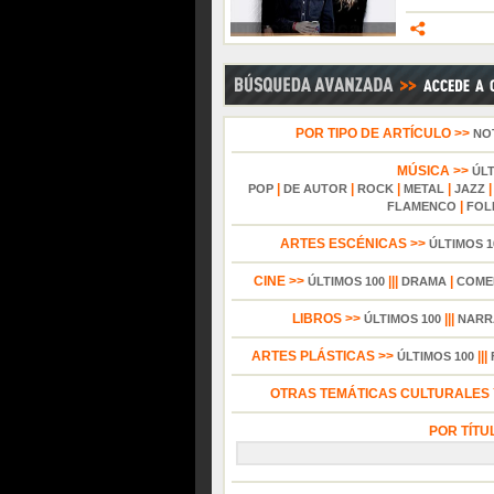
POR TIPO DE ARTÍCULO >>
NO
MÚSICA >>
ÚL
|
|
|
|
POP
DE AUTOR
ROCK
METAL
JAZZ
|
FLAMENCO
FOL
ARTES ESCÉNICAS >>
ÚLTIMOS 1
CINE >>
|||
|
ÚLTIMOS 100
DRAMA
COME
LIBROS >>
|||
ÚLTIMOS 100
NARR
ARTES PLÁSTICAS >>
|||
ÚLTIMOS 100
OTRAS TEMÁTICAS CULTURALES Y
POR TÍTU