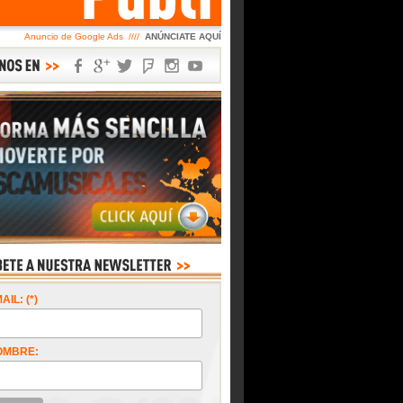
Anuncio de Google Ads ////
ANÚNCIATE AQUÍ
AIL: (*)
OMBRE: