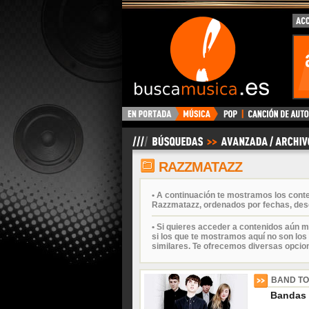
BuscaMusica.es
RAZZMATAZZ
• A continuación te mostramos los cont
Razzmatazz, ordenados por fechas, desd
• Si quieres acceder a contenidos aún m
si los que te mostramos aquí no son los 
similares. Te ofrecemos diversas opcio
BAND TO
Bandas 