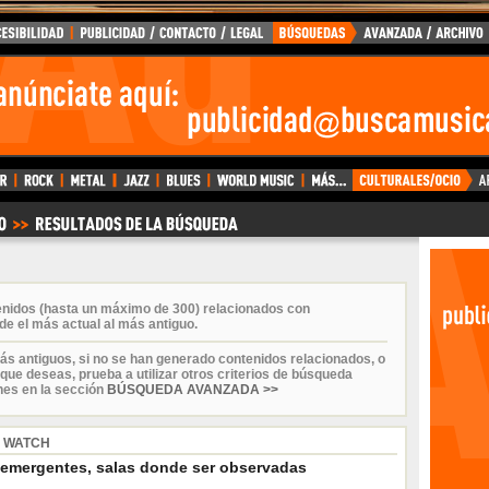
enidos (hasta un máximo de 300) relacionados con
e el más actual al más antiguo.
ás antiguos, si no se han generado contenidos relacionados, o
que deseas, prueba a utilizar otros criterios de búsqueda
nes en la sección
BÚSQUEDA AVANZADA >>
 WATCH
emergentes, salas donde ser observadas