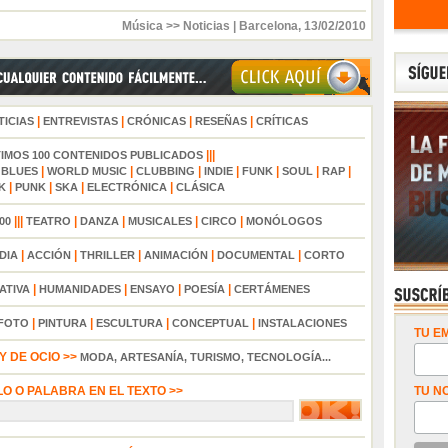
Música >> Noticias
|
Barcelona
,
13/02/2010
|
|
|
|
TICIAS
ENTREVISTAS
CRÓNICAS
RESEÑAS
CRÍTICAS
|||
TIMOS 100 CONTENIDOS PUBLICADOS
|
|
|
|
|
|
|
|
BLUES
WORLD MUSIC
CLUBBING
INDIE
FUNK
SOUL
RAP
|
|
|
|
K
PUNK
SKA
ELECTRÓNICA
CLÁSICA
|||
|
|
|
|
00
TEATRO
DANZA
MUSICALES
CIRCO
MONÓLOGOS
|
|
|
|
|
DIA
ACCIÓN
THRILLER
ANIMACIÓN
DOCUMENTAL
CORTO
|
|
|
|
ATIVA
HUMANIDADES
ENSAYO
POESÍA
CERTÁMENES
|
|
|
|
FOTO
PINTURA
ESCULTURA
CONCEPTUAL
INSTALACIONES
TU EM
 DE OCIO >>
MODA, ARTESANÍA, TURISMO, TECNOLOGÍA...
LO O PALABRA EN EL TEXTO >>
TU N