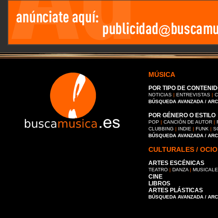
MÚSICA
POR TIPO DE CONTENID
NOTICIAS
|
ENTREVISTAS
|
C
BÚSQUEDA AVANZADA / AR
POR GÉNERO O ESTILO
POP
|
CANCIÓN DE AUTOR
|
CLUBBING
|
INDIE
|
FUNK
|
S
BÚSQUEDA AVANZADA / AR
CULTURALES / OCIO
ARTES ESCÉNICAS
TEATRO
|
DANZA
|
MUSICAL
CINE
LIBROS
ARTES PLÁSTICAS
BÚSQUEDA AVANZADA / AR