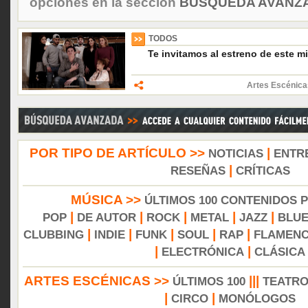
opciones en la sección
BÚSQUEDA AVANZA
TODOS
Te invitamos al estreno de este m
Artes Escénica
POR TIPO DE ARTÍCULO >>
|
NOTICIAS
ENTR
|
RESEÑAS
CRÍTICAS
MÚSICA >>
ÚLTIMOS 100 CONTENIDOS 
|
|
|
|
|
POP
DE AUTOR
ROCK
METAL
JAZZ
BLU
|
|
|
|
|
CLUBBING
INDIE
FUNK
SOUL
RAP
FLAMEN
|
|
ELECTRÓNICA
CLÁSICA
ARTES ESCÉNICAS >>
|||
ÚLTIMOS 100
TEATR
|
|
CIRCO
MONÓLOGOS