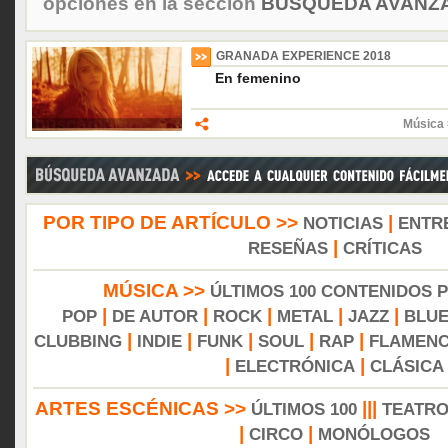
opciones en la sección
BÚSQUEDA AVANZA
GRANADA EXPERIENCE 2018
En femenino
Música 
POR TIPO DE ARTÍCULO >>
|
NOTICIAS
ENTR
|
RESEÑAS
CRÍTICAS
MÚSICA >>
ÚLTIMOS 100 CONTENIDOS 
|
|
|
|
|
POP
DE AUTOR
ROCK
METAL
JAZZ
BLU
|
|
|
|
|
CLUBBING
INDIE
FUNK
SOUL
RAP
FLAMEN
|
|
ELECTRÓNICA
CLÁSICA
ARTES ESCÉNICAS >>
|||
ÚLTIMOS 100
TEATR
|
|
CIRCO
MONÓLOGOS