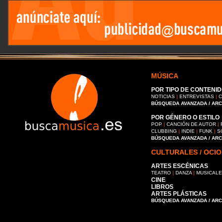
MÚSICA
POR TIPO DE CONTENID
NOTICIAS
|
ENTREVISTAS
|
C
BÚSQUEDA AVANZADA / AR
POR GÉNERO O ESTILO
POP
|
CANCIÓN DE AUTOR
|
CLUBBING
|
INDIE
|
FUNK
|
S
BÚSQUEDA AVANZADA / AR
CULTURALES / OCIO
ARTES ESCÉNICAS
TEATRO
|
DANZA
|
MUSICAL
CINE
LIBROS
ARTES PLÁSTICAS
BÚSQUEDA AVANZADA / AR