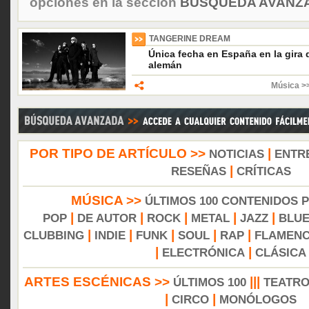
opciones en la sección
BÚSQUEDA AVANZA
TANGERINE DREAM
Única fecha en España en la gira 
alemán
Música >>
POR TIPO DE ARTÍCULO >>
|
NOTICIAS
ENTR
|
RESEÑAS
CRÍTICAS
MÚSICA >>
ÚLTIMOS 100 CONTENIDOS 
|
|
|
|
|
POP
DE AUTOR
ROCK
METAL
JAZZ
BLU
|
|
|
|
|
CLUBBING
INDIE
FUNK
SOUL
RAP
FLAMEN
|
|
ELECTRÓNICA
CLÁSICA
ARTES ESCÉNICAS >>
|||
ÚLTIMOS 100
TEATR
|
|
CIRCO
MONÓLOGOS