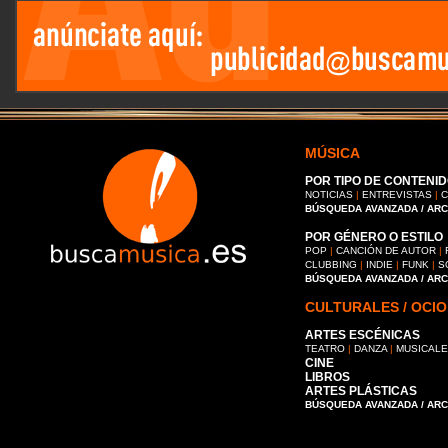
MÚSICA
POR TIPO DE CONTENID
NOTICIAS
|
ENTREVISTAS
|
C
BÚSQUEDA AVANZADA / AR
POR GÉNERO O ESTILO
POP
|
CANCIÓN DE AUTOR
|
CLUBBING
|
INDIE
|
FUNK
|
S
BÚSQUEDA AVANZADA / AR
CULTURALES / OCIO
ARTES ESCÉNICAS
TEATRO
|
DANZA
|
MUSICAL
CINE
LIBROS
ARTES PLÁSTICAS
BÚSQUEDA AVANZADA / AR