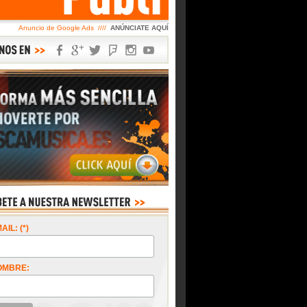
Anuncio de Google Ads ////
ANÚNCIATE AQUÍ
AIL: (*)
OMBRE: