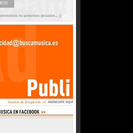
ometemos no ponernos pesados... ;)
Anuncio de Google Ads ////
ANÚNCIATE AQUÍ