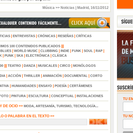
Música >> Noticias
|
Madrid
,
16/11/2012
|
|
|
|
TICIAS
ENTREVISTAS
CRÓNICAS
RESEÑAS
CRÍTICAS
|||
TIMOS 100 CONTENIDOS PUBLICADOS
|
|
|
|
|
|
|
|
BLUES
WORLD MUSIC
CLUBBING
INDIE
FUNK
SOUL
RAP
|
|
|
|
K
PUNK
SKA
ELECTRÓNICA
CLÁSICA
|||
|
|
|
|
00
TEATRO
DANZA
MUSICALES
CIRCO
MONÓLOGOS
|
|
|
|
|
DIA
ACCIÓN
THRILLER
ANIMACIÓN
DOCUMENTAL
CORTO
|
|
|
|
ATIVA
HUMANIDADES
ENSAYO
POESÍA
CERTÁMENES
|
|
|
|
FOTO
PINTURA
ESCULTURA
CONCEPTUAL
INSTALACIONES
TU EM
 DE OCIO >>
MODA, ARTESANÍA, TURISMO, TECNOLOGÍA...
LO O PALABRA EN EL TEXTO >>
TU N