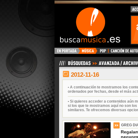
BuscaMusica.es
2012-11-16
• A continuación te mostramos los cont
ordenados por fechas, desde el más act
• Si quieres acceder a contenidos aún m
si los que te mostramos aquí no son los 
similares. Te ofrecemos diversas opcio
GREG D
Regalam
neoyorq