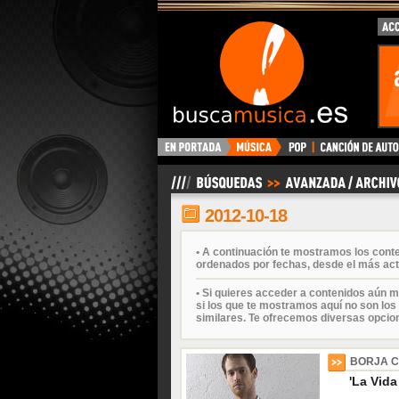
BuscaMusica.es
2012-10-18
• A continuación te mostramos los cont
ordenados por fechas, desde el más act
• Si quieres acceder a contenidos aún m
si los que te mostramos aquí no son los 
similares. Te ofrecemos diversas opcio
BORJA 
'La Vida