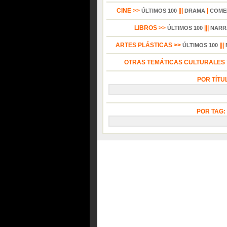
CINE >>
|||
|
ÚLTIMOS 100
DRAMA
COME
LIBROS >>
|||
ÚLTIMOS 100
NARR
ARTES PLÁSTICAS >>
|||
ÚLTIMOS 100
OTRAS TEMÁTICAS CULTURALES Y
POR TÍTU
POR TAG: