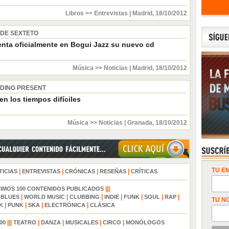
Libros >> Entrevistas
|
Madrid
,
18/10/2012
RDE SEXTETO
enta oficialmente en Bogui Jazz su nuevo cd
Música >> Noticias
|
Madrid
,
18/10/2012
DING PRESENT
en los tiempos difíciles
Música >> Noticias
|
Granada
,
18/10/2012
TU EM
|
|
|
|
TICIAS
ENTREVISTAS
CRÓNICAS
RESEÑAS
CRÍTICAS
|||
TIMOS 100 CONTENIDOS PUBLICADOS
|
|
|
|
|
|
|
|
BLUES
WORLD MUSIC
CLUBBING
INDIE
FUNK
SOUL
RAP
TU N
|
|
|
|
K
PUNK
SKA
ELECTRÓNICA
CLÁSICA
|||
|
|
|
|
00
TEATRO
DANZA
MUSICALES
CIRCO
MONÓLOGOS