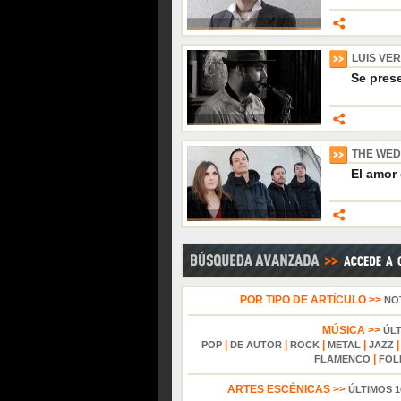
LUIS VE
Se pres
THE WED
El amor 
POR TIPO DE ARTÍCULO >>
NO
MÚSICA >>
ÚL
|
|
|
|
POP
DE AUTOR
ROCK
METAL
JAZZ
|
FLAMENCO
FOL
ARTES ESCÉNICAS >>
ÚLTIMOS 1