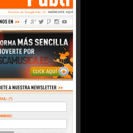
Anuncio de Google Ads ////
ANÚNCIATE AQUÍ
AIL: (*)
OMBRE: