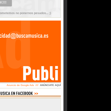
ometemos no ponernos pesados... ;)
Anuncio de Google Ads ////
ANÚNCIATE AQUÍ