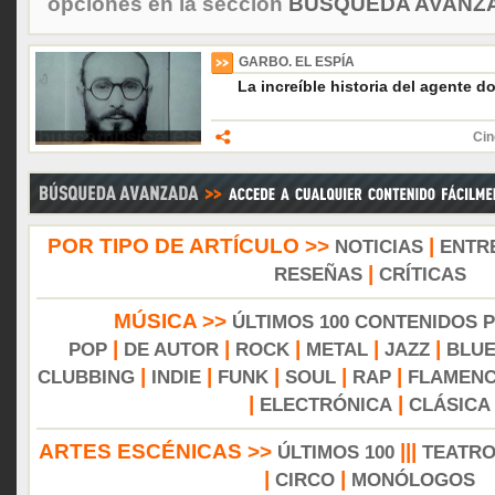
opciones en la sección
BÚSQUEDA AVANZA
GARBO. EL ESPÍA
La increíble historia del agente d
Cin
POR TIPO DE ARTÍCULO >>
|
NOTICIAS
ENTR
|
RESEÑAS
CRÍTICAS
MÚSICA >>
ÚLTIMOS 100 CONTENIDOS 
|
|
|
|
|
POP
DE AUTOR
ROCK
METAL
JAZZ
BLU
|
|
|
|
|
CLUBBING
INDIE
FUNK
SOUL
RAP
FLAMEN
|
|
ELECTRÓNICA
CLÁSICA
ARTES ESCÉNICAS >>
|||
ÚLTIMOS 100
TEATR
|
|
CIRCO
MONÓLOGOS