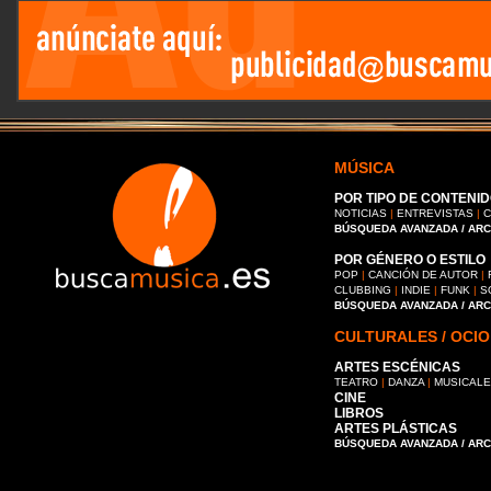
MÚSICA
POR TIPO DE CONTENID
NOTICIAS
|
ENTREVISTAS
|
C
BÚSQUEDA AVANZADA / AR
POR GÉNERO O ESTILO
POP
|
CANCIÓN DE AUTOR
|
CLUBBING
|
INDIE
|
FUNK
|
S
BÚSQUEDA AVANZADA / AR
CULTURALES / OCIO
ARTES ESCÉNICAS
TEATRO
|
DANZA
|
MUSICAL
CINE
LIBROS
ARTES PLÁSTICAS
BÚSQUEDA AVANZADA / AR