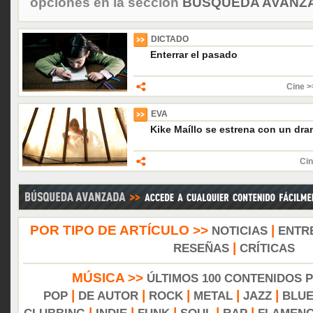
opciones en la sección
BÚSQUEDA AVANZA
DICTADO
Enterrar el pasado
Cine >
EVA
Kike Maíllo se estrena con un dram
Cin
POR TIPO DE ARTÍCULO >>
|
NOTICIAS
ENTR
|
RESEÑAS
CRÍTICAS
MÚSICA >>
ÚLTIMOS 100 CONTENIDOS 
|
|
|
|
|
POP
DE AUTOR
ROCK
METAL
JAZZ
BLU
|
|
|
|
|