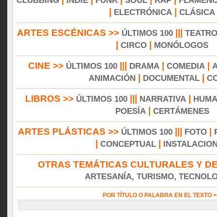
CLUBBING
INDIE
FUNK
SOUL
RAP
FLAMEN
|
|
ELECTRÓNICA
CLÁSICA
ARTES ESCÉNICAS >>
|||
ÚLTIMOS 100
TEATR
|
|
CIRCO
MONÓLOGOS
CINE >>
|||
|
|
ÚLTIMOS 100
DRAMA
COMEDIA
|
|
ANIMACIÓN
DOCUMENTAL
C
LIBROS >>
|||
|
ÚLTIMOS 100
NARRATIVA
HUMA
|
POESÍA
CERTÁMENES
ARTES PLÁSTICAS >>
|||
|
ÚLTIMOS 100
FOTO
|
|
CONCEPTUAL
INSTALACIO
OTRAS TEMÁTICAS CULTURALES Y DE
ARTESANÍA, TURISMO, TECNOLOG
POR TÍTULO O PALABRA EN EL TEXTO 