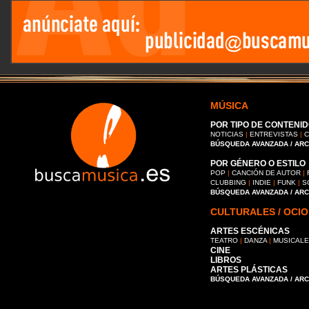
MÚSICA
POR TIPO DE CONTENID
NOTICIAS
|
ENTREVISTAS
|
C
BÚSQUEDA AVANZADA / AR
POR GÉNERO O ESTILO
POP
|
CANCIÓN DE AUTOR
|
CLUBBING
|
INDIE
|
FUNK
|
S
BÚSQUEDA AVANZADA / AR
CULTURALES / OCIO
ARTES ESCÉNICAS
TEATRO
|
DANZA
|
MUSICAL
CINE
LIBROS
ARTES PLÁSTICAS
BÚSQUEDA AVANZADA / AR