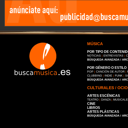
MÚSICA
POR TIPO DE CONTENID
NOTICIAS
|
ENTREVISTAS
|
C
BÚSQUEDA AVANZADA / AR
POR GÉNERO O ESTILO
POP
|
CANCIÓN DE AUTOR
|
CLUBBING
|
INDIE
|
FUNK
|
S
BÚSQUEDA AVANZADA / AR
CULTURALES / OCIO
ARTES ESCÉNICAS
TEATRO
|
DANZA
|
MUSICAL
CINE
LIBROS
ARTES PLÁSTICAS
BÚSQUEDA AVANZADA / AR