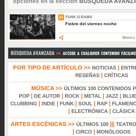
opciones en la sección
BÚSQUEDA AVANZA
FUNK-O-RAMA
Fiebre del viernes noche
Música 
POR TIPO DE ARTÍCULO >>
|
NOTICIAS
ENTR
|
RESEÑAS
CRÍTICAS
MÚSICA >>
ÚLTIMOS 100 CONTENIDOS 
|
|
|
|
|
POP
DE AUTOR
ROCK
METAL
JAZZ
BLU
|
|
|
|
|
CLUBBING
INDIE
FUNK
SOUL
RAP
FLAMEN
|
|
ELECTRÓNICA
CLÁSICA
ARTES ESCÉNICAS >>
|||
ÚLTIMOS 100
TEATR
|
|
CIRCO
MONÓLOGOS