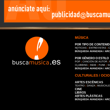
MÚSICA
POR TIPO DE CONTENID
NOTICIAS
|
ENTREVISTAS
|
C
BÚSQUEDA AVANZADA / AR
POR GÉNERO O ESTILO
POP
|
CANCIÓN DE AUTOR
|
CLUBBING
|
INDIE
|
FUNK
|
S
BÚSQUEDA AVANZADA / AR
CULTURALES / OCIO
ARTES ESCÉNICAS
TEATRO
|
DANZA
|
MUSICAL
CINE
LIBROS
ARTES PLÁSTICAS
BÚSQUEDA AVANZADA / AR