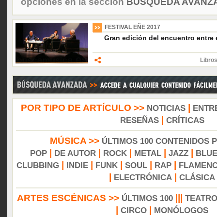
opciones en la sección
BÚSQUEDA AVANZA
FESTIVAL EÑE 2017
Gran edición del encuentro entre e
Libro
POR TIPO DE ARTÍCULO >>
|
NOTICIAS
ENTR
|
RESEÑAS
CRÍTICAS
MÚSICA >>
ÚLTIMOS 100 CONTENIDOS 
|
|
|
|
|
POP
DE AUTOR
ROCK
METAL
JAZZ
BLU
|
|
|
|
|
CLUBBING
INDIE
FUNK
SOUL
RAP
FLAMEN
|
|
ELECTRÓNICA
CLÁSICA
ARTES ESCÉNICAS >>
|||
ÚLTIMOS 100
TEATR
|
|
CIRCO
MONÓLOGOS