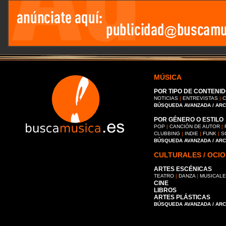
MÚSICA
POR TIPO DE CONTENID
NOTICIAS
|
ENTREVISTAS
|
C
BÚSQUEDA AVANZADA / AR
POR GÉNERO O ESTILO
POP
|
CANCIÓN DE AUTOR
|
CLUBBING
|
INDIE
|
FUNK
|
S
BÚSQUEDA AVANZADA / AR
CULTURALES / OCIO
ARTES ESCÉNICAS
TEATRO
|
DANZA
|
MUSICAL
CINE
LIBROS
ARTES PLÁSTICAS
BÚSQUEDA AVANZADA / AR