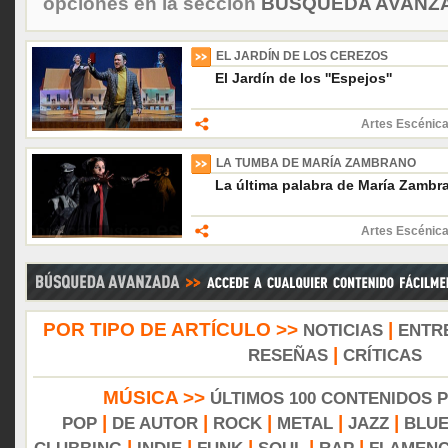
opciones en la sección
BÚSQUEDA AVANZA
EL JARDÍN DE LOS CEREZOS
El Jardín de los ''Espejos''
Artes Escénica
LA TUMBA DE MARÍA ZAMBRANO
La última palabra de María Zambr
Artes Escénica
POR TIPO DE ARTÍCULO >>
|
NOTICIAS
ENTR
|
RESEÑAS
CRÍTICAS
MÚSICA >>
ÚLTIMOS 100 CONTENIDOS 
|
|
|
|
|
POP
DE AUTOR
ROCK
METAL
JAZZ
BLU
|
|
|
|
|