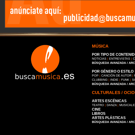
MÚSICA
POR TIPO DE CONTENID
NOTICIAS
|
ENTREVISTAS
|
C
BÚSQUEDA AVANZADA / AR
POR GÉNERO O ESTILO
POP
|
CANCIÓN DE AUTOR
|
CLUBBING
|
INDIE
|
FUNK
|
S
BÚSQUEDA AVANZADA / AR
CULTURALES / OCIO
ARTES ESCÉNICAS
TEATRO
|
DANZA
|
MUSICAL
CINE
LIBROS
ARTES PLÁSTICAS
BÚSQUEDA AVANZADA / AR