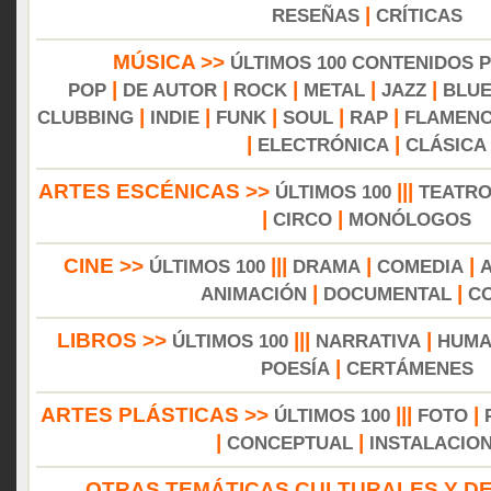
|
RESEÑAS
CRÍTICAS
MÚSICA >>
ÚLTIMOS 100 CONTENIDOS 
|
|
|
|
|
POP
DE AUTOR
ROCK
METAL
JAZZ
BLU
|
|
|
|
|
CLUBBING
INDIE
FUNK
SOUL
RAP
FLAMEN
|
|
ELECTRÓNICA
CLÁSICA
ARTES ESCÉNICAS >>
|||
ÚLTIMOS 100
TEATR
|
|
CIRCO
MONÓLOGOS
CINE >>
|||
|
|
ÚLTIMOS 100
DRAMA
COMEDIA
|
|
ANIMACIÓN
DOCUMENTAL
C
LIBROS >>
|||
|
ÚLTIMOS 100
NARRATIVA
HUMA
|
POESÍA
CERTÁMENES
ARTES PLÁSTICAS >>
|||
|
ÚLTIMOS 100
FOTO
|
|
CONCEPTUAL
INSTALACIO
OTRAS TEMÁTICAS CULTURALES Y DE