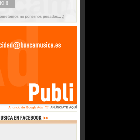
ometemos no ponernos pesados... ;)
Anuncio de Google Ads ////
ANÚNCIATE AQUÍ