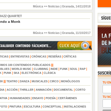
Música >> Noticias
|
Granada
,
14/11/2018
 JAZZ QUARTET
endo a Monk
Música >> Noticias
|
Granada
,
11/10/2017
|
|
|
|
TICIAS
ENTREVISTAS
CRÓNICAS
RESEÑAS
CRÍTICAS
|||
TIMOS 100 CONTENIDOS PUBLICADOS
|
|
|
|
|
|
|
|
BLUES
WORLD MUSIC
CLUBBING
INDIE
FUNK
SOUL
RAP
|
|
|
|
K
PUNK
SKA
ELECTRÓNICA
CLÁSICA
|||
|
|
|
|
00
TEATRO
DANZA
MUSICALES
CIRCO
MONÓLOGOS
TU EM
|
|
|
|
|
DIA
ACCIÓN
THRILLER
ANIMACIÓN
DOCUMENTAL
CORTO
TU N
|
|
|
|
ATIVA
HUMANIDADES
ENSAYO
POESÍA
CERTÁMENES
|
|
|
|
FOTO
PINTURA
ESCULTURA
CONCEPTUAL
INSTALACIONES