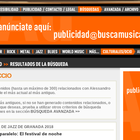
CCIO
enidos (hasta un máximo de 300) relacionados con Alessandro
e el más actual al más antiguo.
ás antiguos, si no se han generado contenidos relacionados, o
que deseas, prueba a utilizar otros criterios de búsqueda
nes en la sección
BÚSQUEDA AVANZADA >>
L DE JAZZ DE GRANADA 2018
paralelo: El festival de noche