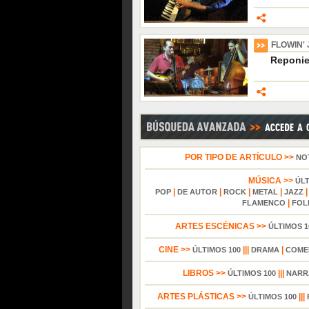
FLOWIN'
Reponi
POR TIPO DE ARTÍCULO >>
NO
MÚSICA >>
ÚL
|
|
|
|
POP
DE AUTOR
ROCK
METAL
JAZZ
|
FLAMENCO
FOL
ARTES ESCÉNICAS >>
ÚLTIMOS 1
CINE >>
|||
|
ÚLTIMOS 100
DRAMA
COME
LIBROS >>
|||
ÚLTIMOS 100
NARR
ARTES PLÁSTICAS >>
|||
ÚLTIMOS 100