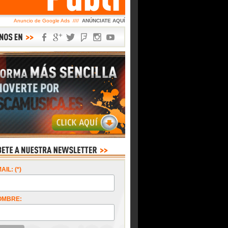
Anuncio de Google Ads ////
ANÚNCIATE AQUÍ
AIL: (*)
OMBRE: