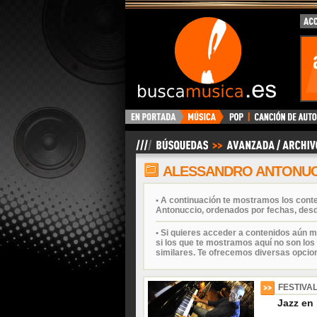
BuscaMusica.es
ALESSANDRO ANTONU
• A continuación te mostramos los cont
Antonuccio, ordenados por fechas, desd
• Si quieres acceder a contenidos aún m
si los que te mostramos aquí no son los 
similares. Te ofrecemos diversas opcio
FESTIVA
Jazz en 