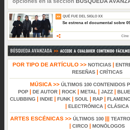
opciones en la sección
BÚSQUEDA AVANZA
QUÉ FUE DEL SIGLO XX
Se estrena el documental sobre 0
Cine 
POR TIPO DE ARTÍCULO >>
|
NOTICIAS
ENTR
|
RESEÑAS
CRÍTICAS
MÚSICA >>
ÚLTIMOS 100 CONTENIDOS 
|
|
|
|
|
POP
DE AUTOR
ROCK
METAL
JAZZ
BLU
|
|
|
|
|
CLUBBING
INDIE
FUNK
SOUL
RAP
FLAMEN
|
|
ELECTRÓNICA
CLÁSICA
ARTES ESCÉNICAS >>
|||
ÚLTIMOS 100
TEATR
|
|
CIRCO
MONÓLOGOS