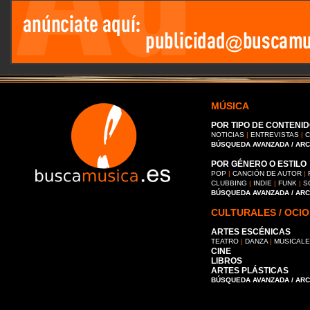
MÚSICA
POR TIPO DE CONTENID
NOTICIAS
|
ENTREVISTAS
|
C
BÚSQUEDA AVANZADA / AR
POR GÉNERO O ESTILO
POP
|
CANCIÓN DE AUTOR
|
CLUBBING
|
INDIE
|
FUNK
|
S
BÚSQUEDA AVANZADA / AR
CULTURALES / OCIO
ARTES ESCÉNICAS
TEATRO
|
DANZA
|
MUSICAL
CINE
LIBROS
ARTES PLÁSTICAS
BÚSQUEDA AVANZADA / AR