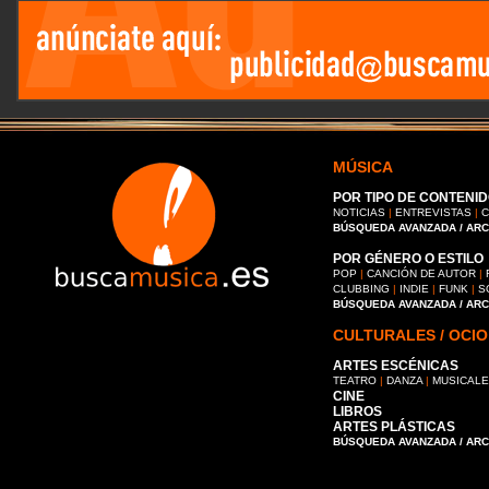
MÚSICA
POR TIPO DE CONTENID
NOTICIAS
|
ENTREVISTAS
|
C
BÚSQUEDA AVANZADA / AR
POR GÉNERO O ESTILO
POP
|
CANCIÓN DE AUTOR
|
CLUBBING
|
INDIE
|
FUNK
|
S
BÚSQUEDA AVANZADA / AR
CULTURALES / OCIO
ARTES ESCÉNICAS
TEATRO
|
DANZA
|
MUSICAL
CINE
LIBROS
ARTES PLÁSTICAS
BÚSQUEDA AVANZADA / AR