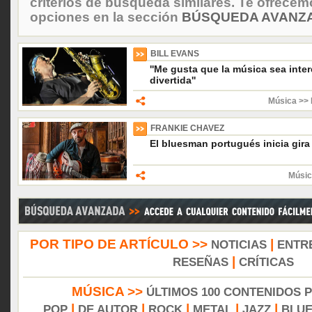
criterios de búsqueda similares. Te ofrecem
opciones en la sección
BÚSQUEDA AVANZA
BILL EVANS
''Me gusta que la música sea inter
divertida''
Música >> 
FRANKIE CHAVEZ
El bluesman portugués inicia gir
Músic
POR TIPO DE ARTÍCULO >>
|
NOTICIAS
ENTR
|
RESEÑAS
CRÍTICAS
MÚSICA >>
ÚLTIMOS 100 CONTENIDOS 
|
|
|
|
|
POP
DE AUTOR
ROCK
METAL
JAZZ
BLU