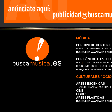
MÚSICA
POR TIPO DE CONTENID
NOTICIAS
|
ENTREVISTAS
|
C
BÚSQUEDA AVANZADA / AR
POR GÉNERO O ESTILO
POP
|
CANCIÓN DE AUTOR
|
CLUBBING
|
INDIE
|
FUNK
|
S
BÚSQUEDA AVANZADA / AR
CULTURALES / OCIO
ARTES ESCÉNICAS
TEATRO
|
DANZA
|
MUSICAL
CINE
LIBROS
ARTES PLÁSTICAS
BÚSQUEDA AVANZADA / AR