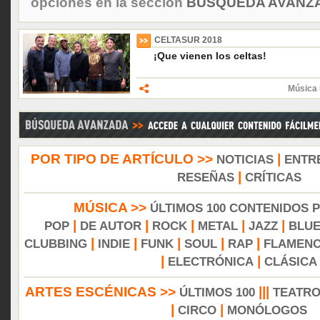
opciones en la sección
BÚSQUEDA AVANZA
CELTASUR 2018
¡Que vienen los celtas!
Música 
POR TIPO DE ARTÍCULO >>
|
NOTICIAS
ENTR
|
RESEÑAS
CRÍTICAS
MÚSICA >>
ÚLTIMOS 100 CONTENIDOS 
|
|
|
|
|
POP
DE AUTOR
ROCK
METAL
JAZZ
BLU
|
|
|
|
|
CLUBBING
INDIE
FUNK
SOUL
RAP
FLAMEN
|
|
ELECTRÓNICA
CLÁSICA
ARTES ESCÉNICAS >>
|||
ÚLTIMOS 100
TEATR
|
|
CIRCO
MONÓLOGOS