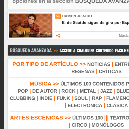
opciones en la sección
BÚSQUEDA AVANZA
DAMIEN JURADO
El de Seattle sigue de gira por Es
Músic
POR TIPO DE ARTÍCULO >>
|
NOTICIAS
ENTR
|
RESEÑAS
CRÍTICAS
MÚSICA >>
ÚLTIMOS 100 CONTENIDOS 
|
|
|
|
|
POP
DE AUTOR
ROCK
METAL
JAZZ
BLU
|
|
|
|
|
CLUBBING
INDIE
FUNK
SOUL
RAP
FLAMEN
|
|
ELECTRÓNICA
CLÁSICA
ARTES ESCÉNICAS >>
|||
ÚLTIMOS 100
TEATR
|
|
CIRCO
MONÓLOGOS