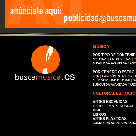
MÚSICA
POR TIPO DE CONTENID
NOTICIAS
|
ENTREVISTAS
|
C
BÚSQUEDA AVANZADA / AR
POR GÉNERO O ESTILO
POP
|
CANCIÓN DE AUTOR
|
CLUBBING
|
INDIE
|
FUNK
|
S
BÚSQUEDA AVANZADA / AR
CULTURALES / OCIO
ARTES ESCÉNICAS
TEATRO
|
DANZA
|
MUSICAL
CINE
LIBROS
ARTES PLÁSTICAS
BÚSQUEDA AVANZADA / AR