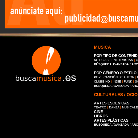
MÚSICA
POR TIPO DE CONTENID
NOTICIAS
|
ENTREVISTAS
|
C
BÚSQUEDA AVANZADA / AR
POR GÉNERO O ESTILO
POP
|
CANCIÓN DE AUTOR
|
CLUBBING
|
INDIE
|
FUNK
|
S
BÚSQUEDA AVANZADA / AR
CULTURALES / OCIO
ARTES ESCÉNICAS
TEATRO
|
DANZA
|
MUSICAL
CINE
LIBROS
ARTES PLÁSTICAS
BÚSQUEDA AVANZADA / AR