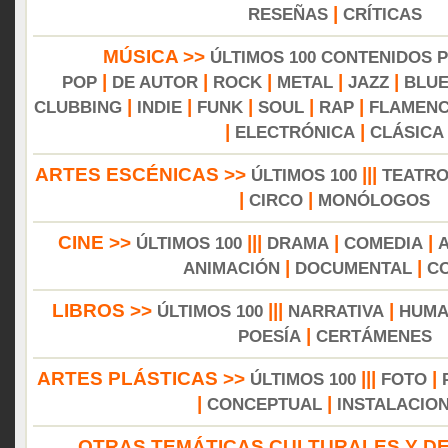
|
RESEÑAS
CRÍTICAS
MÚSICA >>
ÚLTIMOS 100 CONTENIDOS 
|
|
|
|
|
POP
DE AUTOR
ROCK
METAL
JAZZ
BLU
|
|
|
|
|
CLUBBING
INDIE
FUNK
SOUL
RAP
FLAMEN
|
|
ELECTRÓNICA
CLÁSICA
ARTES ESCÉNICAS >>
|||
ÚLTIMOS 100
TEATR
|
|
CIRCO
MONÓLOGOS
CINE >>
|||
|
|
ÚLTIMOS 100
DRAMA
COMEDIA
|
|
ANIMACIÓN
DOCUMENTAL
C
LIBROS >>
|||
|
ÚLTIMOS 100
NARRATIVA
HUMA
|
POESÍA
CERTÁMENES
ARTES PLÁSTICAS >>
|||
|
ÚLTIMOS 100
FOTO
|
|
CONCEPTUAL
INSTALACIO
OTRAS TEMÁTICAS CULTURALES Y DE