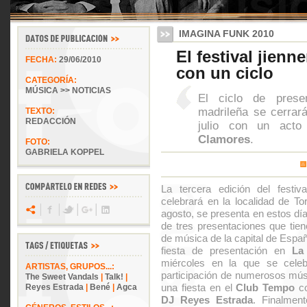
IMAGINA FUNK 2010
El festival jienn
FECHA:
29/06/2010
con un ciclo
CATEGORÍA:
MÚSICA >> NOTICIAS
El ciclo de presen
madrileña se cerrar
TEXTO:
REDACCIÓN
julio con un acto 
Clamores
.
FOTO:
GABRIELA KOPPEL
La tercera edición del festiv
celebrará en la localidad de To
agosto, se presenta en estos dí
de tres presentaciones que tien
de música de la capital de Españ
fiesta de presentación en
La
miércoles en la que se cel
ARTISTAS, GRUPOS...:
participación de numerosos músi
The Sweet Vandals
|
Talk!
|
una fiesta en el
Club Tempo
co
Reyes Estrada
|
Bené
|
Agca
DJ Reyes Estrada
. Finalment