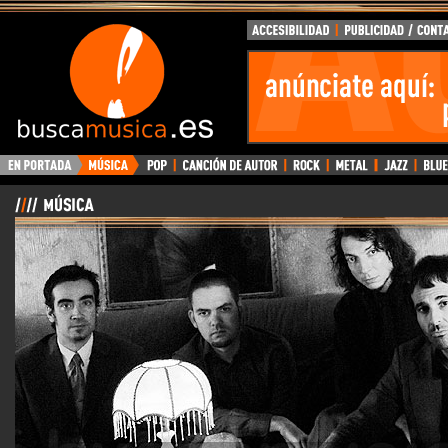
BuscaMusica.es