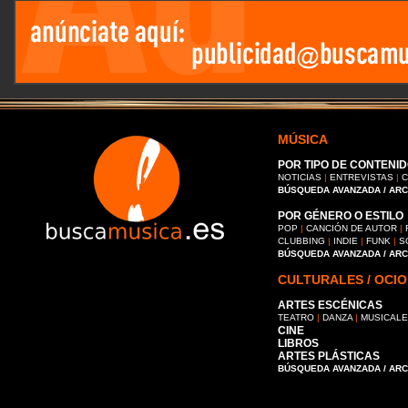
MÚSICA
POR TIPO DE CONTENID
NOTICIAS
|
ENTREVISTAS
|
C
BÚSQUEDA AVANZADA / AR
POR GÉNERO O ESTILO
POP
|
CANCIÓN DE AUTOR
|
CLUBBING
|
INDIE
|
FUNK
|
S
BÚSQUEDA AVANZADA / AR
CULTURALES / OCIO
ARTES ESCÉNICAS
TEATRO
|
DANZA
|
MUSICAL
CINE
LIBROS
ARTES PLÁSTICAS
BÚSQUEDA AVANZADA / AR