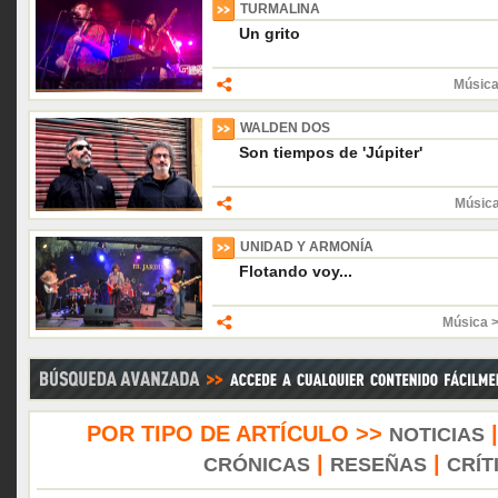
TURMALINA
Un grito
Música
WALDEN DOS
Son tiempos de 'Júpiter'
Músic
UNIDAD Y ARMONÍA
Flotando voy...
Música 
POR TIPO DE ARTÍCULO >>
NOTICIAS
|
|
CRÓNICAS
RESEÑAS
CRÍT