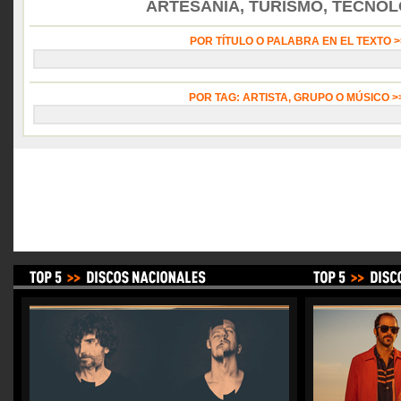
ARTESANÍA, TURISMO, TECNOLO
POR TÍTULO O PALABRA EN EL TEXTO 
POR TAG: ARTISTA, GRUPO O MÚSICO 