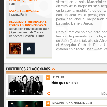
GÉNEROS, ESTILOS...:
viernes en la sala
Maderfaker
Funk
disfrutó de la mejor música neg
en la capital madrileña se cerra
SALAS, FESTIVALES...:
con un acto en la prestigiosa
Imagina Funk
podrá escuchar el mejor
funk
d
SELLOS, DISTRIBUIDORAS,
Estrada
,
Bené
y
Agca
.
EDITORAS, PROMOTORAS...:
Diputación Provincial de Jaén
Pero el festival no sólo será d
|
Ayuntamiento de Torres
|
fiestas de presentación incluy
Canovaca Gestión Cultural
de Jaén (1 de julio), el club
Afro
el
Mosquito Club
de Punta Umb
estarán en directo
The Sweet V
LE CLUB
Más que un club
Músi
IMAGINA FUNK MADRID 2011