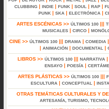
POP
DE AUTOR
ROCK
METAL
JAZZ
BL
|
|
|
|
|
CLUBBING
INDIE
FUNK
SOUL
RAP
F
|
|
|
PUNK
SKA
ELECTRÓNICA
C
ARTES ESCÉNICAS >>
|||
ÚLTIMOS 100
T
|
|
MUSICALES
CIRCO
MONÓL
CINE >>
|||
|
ÚLTIMOS 100
DRAMA
COMEDIA
|
|
|
ANIMACIÓN
DOCUMENTAL
LIBROS >>
|||
ÚLTIMOS 100
NARRATIVA
|
|
ENSAYO
POESÍA
CERTÁM
ARTES PLÁSTICAS >>
|||
ÚLTIMOS 100
|
|
ESCULTURA
CONCEPTUAL
INST
OTRAS TEMÁTICAS CULTURALES Y DE
ARTESANÍA, TURISMO, TECNOLO