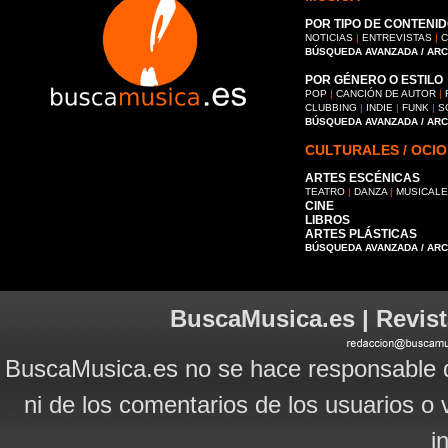
POR TIPO DE CONTENID
NOTICIAS
|
ENTREVISTAS
|
C
BÚSQUEDA AVANZADA / AR
POR GÉNERO O ESTILO
POP
|
CANCIÓN DE AUTOR
|
CLUBBING
|
INDIE
|
FUNK
|
S
BÚSQUEDA AVANZADA / AR
CULTURALES / OCIO
ARTES ESCÉNICAS
TEATRO
|
DANZA
|
MUSICAL
CINE
LIBROS
ARTES PLÁSTICAS
BÚSQUEDA AVANZADA / AR
BuscaMusica.es | Revist
BuscaMusica.es no se hace responsable d
ni de los comentarios de los usuarios o 
i