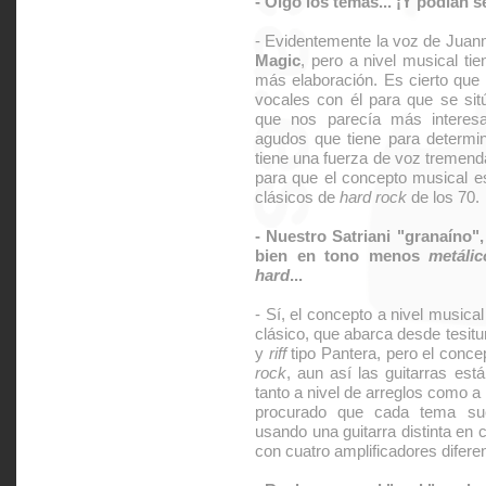
- Oigo los temas... ¡Y podían 
- Evidentemente la voz de Juan
Magic
, pero a nivel musical ti
más elaboración. Es cierto que 
vocales con él para que se sit
que nos parecía más interesa
agudos que tiene para determi
tiene una fuerza de voz tremenda
para que el concepto musical e
clásicos de
hard rock
de los 70.
- Nuestro Satriani "granaíno"
bien en tono menos
metálic
hard
...
- Sí, el concepto a nivel music
clásico, que abarca desde tesitu
y
riff
tipo Pantera, pero el concep
rock
, aun así las guitarras est
tanto a nivel de arreglos como a 
procurado que cada tema sue
usando una guitarra distinta en
con cuatro amplificadores difere