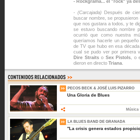
- Rockgrama... el "rock" ya de
-
(Carcajada)
Después de cien 
buscar nombre, se propusieron 
que nos gustara a todos, y te di
se estuvo buscando nombre par
ocurrió que como nuestra mú
queríamos hacerle un pequeño
de TV que hubo en esa década
cual se pudo ver por primera
Dire Straits
o
Sex Pistols
, o 
dieron en directo
Triana
.
PECOS BECK & JOSÉ LUIS PIZARRO
Una Gloria de Blues
Música 
LA BLUES BAND DE GRANADA
''La crisis genera estados propicio