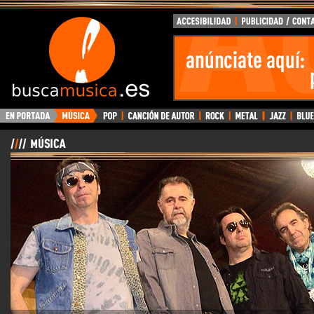
BuscaMusica.es