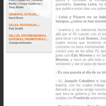
Pedro Gutiérrez
|
Antonio
Maíllo
|
Chepe Gutiérrez
|
granadino,
Juanma Leiva
, ha 
Tony Maíllo
que publica estos días sus prim
GÉNEROS, ESTILOS...:
- Leiva y Pizarro no se ha
Hard Rock
tiempos, ¿cómo se han encon
SALAS, FESTIVALES...:
Pub Zenith
- Juanma y yo habíamos hecho
allá por el 95 cuando con el tr
SELLOS, DISTRIBUIDORAS,
para tocar con
Los Suaves
, Jua
EDITORAS, PROMOTORAS...:
cuatro temas que teníamos e
Autogestionados
concierto no fuera instrumental.
covers
solo de los años 70, ll
junto con
Edu Moreno
y mi bat
Moreno
, y hace un año más o
versiones y dar el paso de hace
- Es una puesta al día de su tr
- Sí,
Joaquín Caballero
al baj
batería, con los cuales trabaj
llamado a un gran amigo nuestr
que toca la guitarra y los tec
estaba con
Freebirds
anteriorme