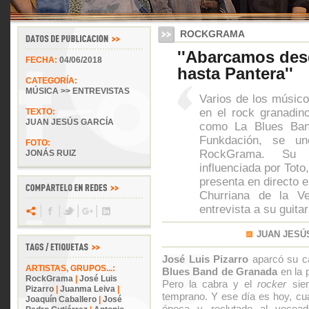
ROCKGRAMA
''Abarcamos des
FECHA:
04/06/2018
hasta Pantera''
CATEGORÍA:
MÚSICA >> ENTREVISTAS
Varios de los músico
en el rock granadin
TEXTO:
JUAN JESÚS GARCÍA
como La Blues Ban
Funkdación, se u
FOTO:
RockGrama. Su 
JONÁS RUIZ
influenciada por Tot
presenta en directo e
Churriana de la V
entrevista a su guitar
JUAN JESÚ
José Luis Pizarro
aparcó su ca
ARTISTAS, GRUPOS...:
Blues Band de Granada
en la p
RockGrama
|
José Luis
Pero la cabra y el
rocker
siem
Pizarro
|
Juanma Leiva
|
temprano. Y ese día es hoy, cu
Joaquín Caballero
|
José
época y reclutado al vocead