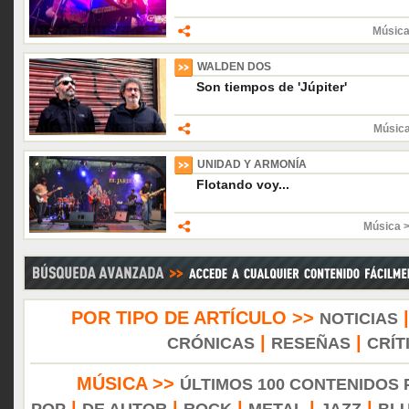
Música
WALDEN DOS
Son tiempos de 'Júpiter'
Músic
UNIDAD Y ARMONÍA
Flotando voy...
Música 
POR TIPO DE ARTÍCULO >>
NOTICIAS
|
|
CRÓNICAS
RESEÑAS
CRÍT
MÚSICA >>
ÚLTIMOS 100 CONTENIDOS
|
|
|
|
|