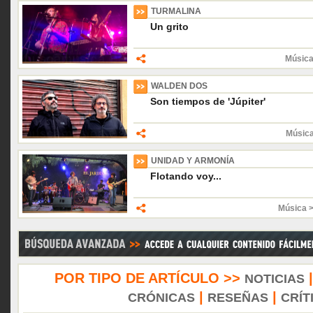
TURMALINA
Un grito
Música
WALDEN DOS
Son tiempos de 'Júpiter'
Músic
UNIDAD Y ARMONÍA
Flotando voy...
Música 
POR TIPO DE ARTÍCULO >>
NOTICIAS
|
|
CRÓNICAS
RESEÑAS
CRÍT