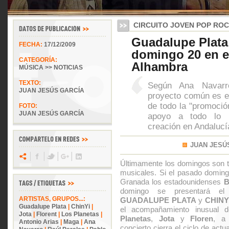
CIRCUITO JOVEN POP ROC
Guadalupe Plata 
FECHA:
17/12/2009
domingo 20 en e
CATEGORÍA:
Alhambra
MÚSICA >> NOTICIAS
TEXTO:
Según Ana Navarro
JUAN JESÚS GARCÍA
proyecto común es e
de todo la "promoción
FOTO:
JUAN JESÚS GARCÍA
apoyo a todo lo n
creación en Andalucí
JUAN JESÚ
Últimamente los domingos son t
musicales. Si el pasado doming
Granada los estadounidenses
B
domingo se presentará el
ARTISTAS, GRUPOS...:
GUADALUPE PLATA
y
CHINY
Guadalupe Plata
|
ChinYi
|
el acompañamiento inusual 
Jota
|
Florent
|
Los Planetas
|
Planetas
,
Jota
y
Floren
, a
Antonio Arias
|
Maga
|
Ana
concierto cierra el ciclo de act