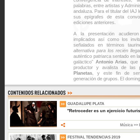
palabras, entre artistas y Admini
andaluza. Para el titular del IAJ
sus epígrafes de esta convo
ediciones anteriores.
A la presentación acudier
implicados así como los invi
señalados en términos taur
alternativa para los recién lleg
auténtico patriarca sentado en l
galáctico"
Antonio Arias
, que
productor y avalista de las
Planetas
, y este fin de sem
generación de grupos. El doming
GUADALUPE PLATA
''Retroceder es un ejercicio futuris
Música >> 
FESTIVAL TENDENCIAS 2019