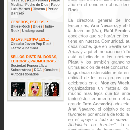
Navarro
|
Raúl Perales
|
Pablo
año en el concurso ahora de
Medina
|
Pedro de Dios
|
Paco
Luis Martos
|
Jimena
|
Perico
Rock
.
Barceló
La directora general de Ind
GÉNEROS, ESTILOS...:
Escénicas,
Ana Navarro
, y el 
Blues-Rock
|
Blues
|
Indie-
la Juventud (IAJ),
Raúl Perales
Rock
|
Underground
conciertos que se harán en los 
SALAS, FESTIVALES...:
tiene en nuestra Comunidad, au
Circuito Joven Pop Rock
|
cada noche, que en Sevilla se
Teatro Alhambra
Arias
y aquí el mencionado 'dú
está adjudicado a los ubeten
SELLOS, DISTRIBUIDORAS,
EDITORAS, PROMOTORAS...:
Plata
y los también granadi
Sociedad Fonográfica
última edición de este concurso
Subterránea
|
RCA
|
Octubre
|
languidecía ostensiblemente en
Autogestionados
entidad de los dos grupos gana
celebrada en el
Monkey Week
organizadores un material de
mucho más lejos que los anter
tanto éste certamen como el ca
grande
Tato Acevedo
) adolecí
Ana Navarro
, el objetivo de 
favorecer por encima de todo la
en el apoyo a todo lo nuevo p
Andalucía no termine"
; la d
convergencia de intereses,
"a