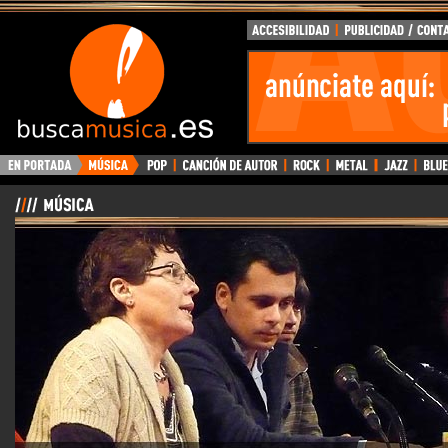
BuscaMusica.es