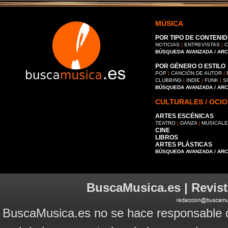
MÚSICA
POR TIPO DE CONTENID
NOTICIAS
|
ENTREVISTAS
|
C
BÚSQUEDA AVANZADA / AR
POR GÉNERO O ESTILO
POP
|
CANCIÓN DE AUTOR
|
CLUBBING
|
INDIE
|
FUNK
|
S
BÚSQUEDA AVANZADA / AR
CULTURALES / OCIO
ARTES ESCÉNICAS
TEATRO
|
DANZA
|
MUSICAL
CINE
LIBROS
ARTES PLÁSTICAS
BÚSQUEDA AVANZADA / AR
BuscaMusica.es | Revist
BuscaMusica.es no se hace responsable d