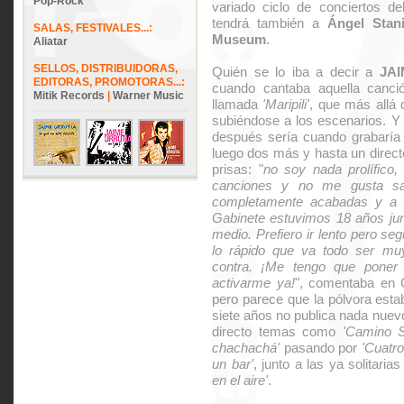
Pop-Rock
variado ciclo de conciertos de
tendrá también a
Ángel Stan
SALAS, FESTIVALES...:
Museum
.
Aliatar
SELLOS, DISTRIBUIDORAS,
Quién se lo iba a decir a
JA
EDITORAS, PROMOTORAS...:
cuando cantaba aquella canci
Mitik Records
|
Warner Music
llamada
'Maripili'
, que más allá d
subiéndose a los escenarios. Y
después sería cuando grabaría 
luego dos más y hasta un direc
prisas: "
no soy nada prolífico
canciones y no me gusta sa
completamente acabadas y a m
Gabinete estuvimos 18 años ju
medio. Prefiero ir lento pero s
lo rápido que va todo ser mu
contra. ¡Me tengo que poner 
activarme ya!
", comentaba en G
pero parece que la pólvora est
siete años no publica nada nuevo
directo temas como
'Camino S
chachachá'
pasando por
'Cuatro
un bar'
, junto a las ya solitaria
en el aire'
.