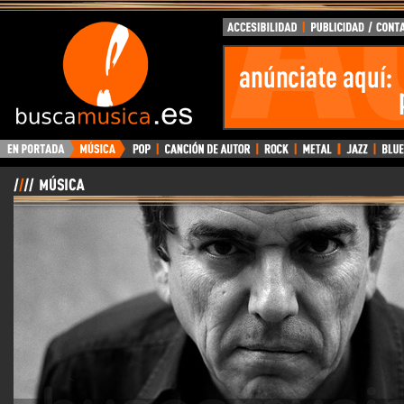
BuscaMusica.es