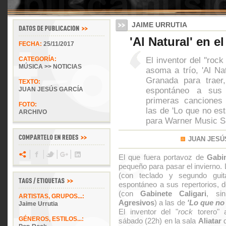
JAIME URRUTIA
'Al Natural' en el
FECHA:
25/11/2017
El inventor del ''rock
CATEGORÍA:
MÚSICA >> NOTICIAS
asoma a trío, 'Al Nat
Granada para traer
TEXTO:
espontáneo a sus 
JUAN JESÚS GARCÍA
primeras canciones
FOTO:
las de 'Lo que no est
ARCHIVO
para Warner Music S
JUAN JESÚ
El que fuera portavoz de
Gabin
pequeño para pasar el invierno.
(con teclado y segundo gui
espontáneo a sus repertorios, 
(con
Gabinete Caligari
, si
ARTISTAS, GRUPOS...:
Agresivos
) a las de
'Lo que no 
Jaime Urrutia
El inventor del "
rock
torero" 
GÉNEROS, ESTILOS...:
sábado (22h) en la sala
Aliatar
d