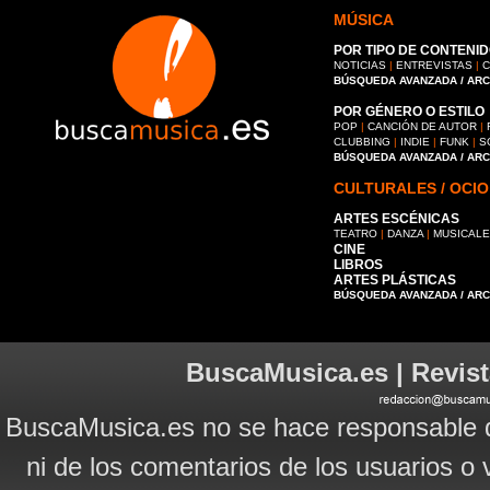
MÚSICA
POR TIPO DE CONTENID
NOTICIAS
|
ENTREVISTAS
|
C
BÚSQUEDA AVANZADA / AR
POR GÉNERO O ESTILO
POP
|
CANCIÓN DE AUTOR
|
CLUBBING
|
INDIE
|
FUNK
|
S
BÚSQUEDA AVANZADA / AR
CULTURALES / OCIO
ARTES ESCÉNICAS
TEATRO
|
DANZA
|
MUSICAL
CINE
LIBROS
ARTES PLÁSTICAS
BÚSQUEDA AVANZADA / AR
BuscaMusica.es | Revist
BuscaMusica.es no se hace responsable d
ni de los comentarios de los usuarios o 