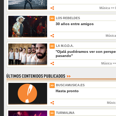
Música >> 
LOS REBELDES
30 años entre amigos
Música
LA M.O.D.A.
''Ojalá pudiéramos ver con perspe
pasando''
Música >>
BUSCAMUSICA.ES
Hasta pronto
Músic
TURMALINA