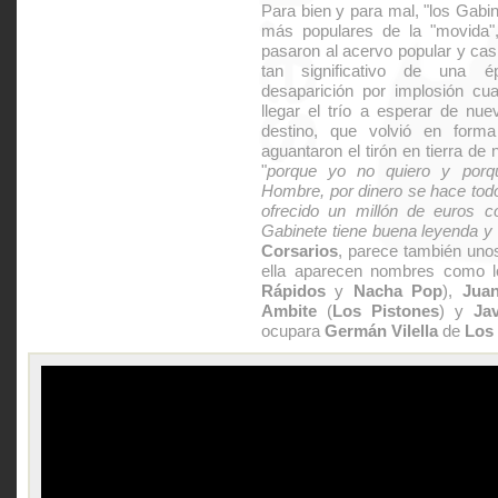
Para bien y para mal, "los Gabi
más populares de la "movida", 
pasaron al acervo popular y casi
tan significativo de una 
desaparición por implosión c
llegar el trío a esperar de nue
destino, que volvió en forma
aguantaron el tirón en tierra d
"
porque yo no quiero y porq
Hombre, por dinero se hace todo
ofrecido un millón de euros
Gabinete tiene buena leyenda y
Corsarios
, parece también un
ella aparecen nombres como 
Rápidos
y
Nacha Pop
),
Juan
Ambite
(
Los Pistones
) y
Jav
ocupara
Germán Vilella
de
Los