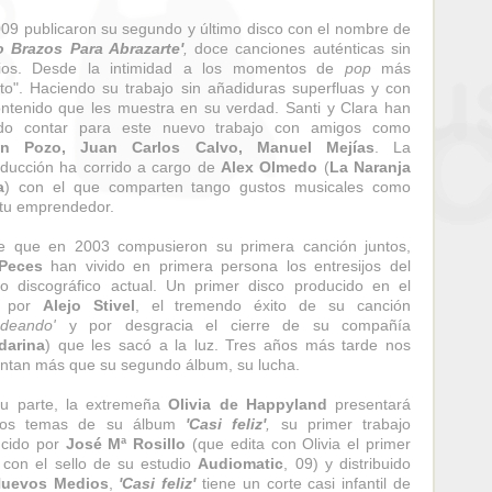
09 publicaron su segundo y último disco con el nombre de
o Brazos Para Abrazarte'
,
doce canciones auténticas sin
ficios. Desde la intimidad a los momentos de
pop
más
cto". Haciendo su trabajo sin añadiduras superfluas y con
ntenido que les muestra en su verdad. Santi y Clara han
ido contar para este nuevo trabajo con amigos como
n Pozo, Juan Carlos Calvo, Manuel Mejías
. La
ducción ha corrido a cargo de
Alex Olmedo
(
La Naranja
a
) con el que comparten tango gustos musicales como
itu emprendedor.
e que en 2003 compusieron su primera canción juntos,
Peces
han vivido en primera persona los entresijos del
 discográfico actual. Un primer disco producido en el
5 por
Alejo Stivel
, el tremendo éxito de su canción
odeando'
y por desgracia el cierre de su compañía
darina
) que les sacó a la luz. Tres años más tarde nos
ntan más que su segundo álbum, su lucha.
su parte, la extremeña
Olivia de Happyland
presentará
nos temas de su álbum
'Casi feliz'
,
su primer trabajo
ucido por
José Mª Rosillo
(que edita con Olivia el primer
 con el sello de su estudio
Audiomatic
, 09) y distribuido
uevos Medios
,
'Casi feliz'
tiene un corte casi infantil de