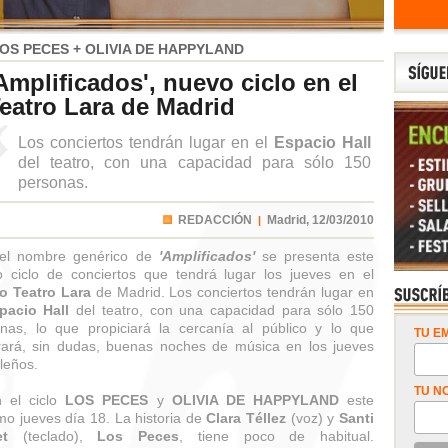
OS PECES + OLIVIA DE HAPPYLAND
Amplificados', nuevo ciclo en el
eatro Lara de Madrid
Los conciertos tendrán lugar en el
Espacio Hall
del teatro, con una capacidad para sólo 150
personas.
REDACCIÓN
Madrid,
12/03/2010
|
 el nombre genérico de
'Amplificados'
se presenta este
 ciclo de conciertos que tendrá lugar los jueves en el
o Teatro Lara
de Madrid. Los conciertos tendrán lugar en
pacio Hall
del teatro, con una capacidad para sólo 150
nas, lo que propiciará la cercanía al público y lo que
TU EM
ará, sin dudas, buenas noches de música en los jueves
leños.
TU N
n el ciclo
LOS PECES
y
OLIVIA DE HAPPYLAND
este
mo jueves día 18. La historia de
Clara Téllez
(voz) y
Santi
t
(teclado),
Los Peces
, tiene poco de habitual.