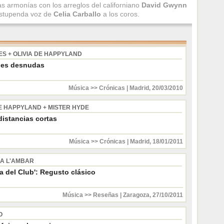
as armonías con los arreglos del californiano
David Gwynn
estupenda voz de
Celia Carballo
a los coros.
ES + OLIVIA DE HAPPYLAND
nes desnudas
Música >> Crónicas
|
Madrid
,
20/03/2010
DE HAPPYLAND + MISTER HYDE
distancias cortas
Música >> Crónicas
|
Madrid
,
18/01/2011
A L'AMBAR
a del Club': Regusto clásico
Música >> Reseñas
|
Zaragoza
,
27/10/2011
O