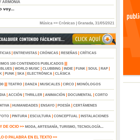
Y ARMONÍA
 voy...
Música >> Crónicas
|
Granada
,
31/05/2021
|
|
|
|
TICIAS
ENTREVISTAS
CRÓNICAS
RESEÑAS
CRÍTICAS
|||
TIMOS 100 CONTENIDOS PUBLICADOS
|
|
|
|
|
|
|
|
BLUES
WORLD MUSIC
CLUBBING
INDIE
FUNK
SOUL
RAP
|
|
|
|
K
PUNK
SKA
ELECTRÓNICA
CLÁSICA
|||
|
|
|
|
00
TEATRO
DANZA
MUSICALES
CIRCO
MONÓLOGOS
|
|
|
|
|
DIA
ACCIÓN
THRILLER
ANIMACIÓN
DOCUMENTAL
CORTO
|
|
|
|
ATIVA
HUMANIDADES
ENSAYO
POESÍA
CERTÁMENES
|
|
|
|
FOTO
PINTURA
ESCULTURA
CONCEPTUAL
INSTALACIONES
 DE OCIO >>
MODA, ARTESANÍA, TURISMO, TECNOLOGÍA...
LO O PALABRA EN EL TEXTO >>