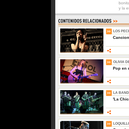
bonit
y la 
LOS PEC
Cancio
OLIVIA 
Pop en 
LA BAND
'La Chic
LOQUILL