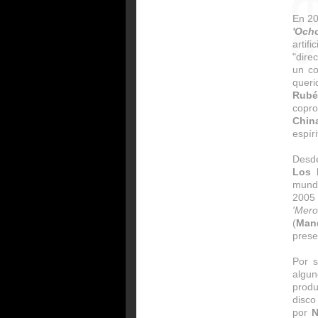
En 20
'Och
arti
"dire
un co
quer
Rubé
copro
Chin
espír
Desd
Los 
mundo
200
'Mer
(
Man
prese
Por 
algu
prod
disco
por
N