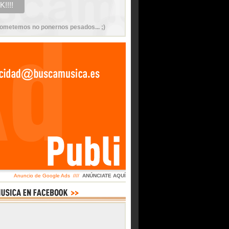
ometemos no ponernos pesados... ;)
Anuncio de Google Ads ////
ANÚNCIATE AQUÍ