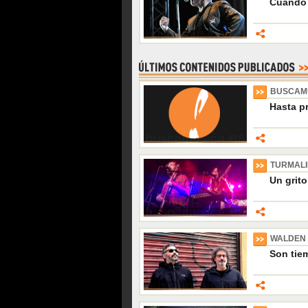
Cuando 
BUSCAM
Hasta p
TURMAL
Un grito
WALDEN
Son tiem