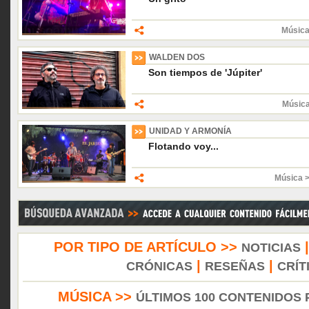
Música
WALDEN DOS
Son tiempos de 'Júpiter'
Músic
UNIDAD Y ARMONÍA
Flotando voy...
Música 
POR TIPO DE ARTÍCULO >>
NOTICIAS
|
|
CRÓNICAS
RESEÑAS
CRÍT
MÚSICA >>
ÚLTIMOS 100 CONTENIDOS