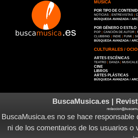
MÚSICA
POR TIPO DE CONTENID
NOTICIAS
|
ENTREVISTAS
|
C
BÚSQUEDA AVANZADA / AR
POR GÉNERO O ESTILO
POP
|
CANCIÓN DE AUTOR
|
CLUBBING
|
INDIE
|
FUNK
|
S
BÚSQUEDA AVANZADA / AR
CULTURALES / OCIO
ARTES ESCÉNICAS
TEATRO
|
DANZA
|
MUSICAL
CINE
LIBROS
ARTES PLÁSTICAS
BÚSQUEDA AVANZADA / AR
BuscaMusica.es | Revist
BuscaMusica.es no se hace responsable d
ni de los comentarios de los usuarios o 