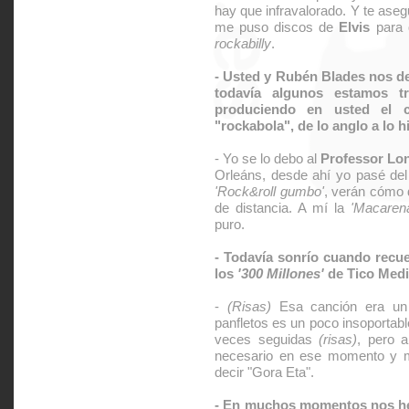
hay que infravalorado. Y te ase
me puso discos de
Elvis
para
rockabilly
.
- Usted y Rubén Blades nos d
todavía algunos estamos t
produciendo en usted el c
"rockabola", de lo anglo a lo 
- Yo se lo debo al
Professor Lo
Orleáns, desde ahí yo pasé de
'Rock&roll gumbo'
, verán cómo
de distancia. A mí la
'Macaren
puro.
- Todavía sonrío cuando rec
los
'300 Millones'
de Tico Medi
-
(Risas)
Esa canción era un 
panfletos es un poco insoportab
veces seguidas
(risas)
, pero a
necesario en ese momento y
decir "Gora Eta".
- En muchos momentos nos 