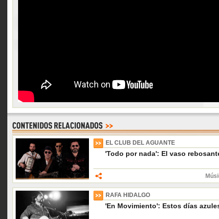
EL CLUB DEL AGUANTE
'Todo por nada': El vaso rebosant
Músi
RAFA HIDALGO
'En Movimiento': Estos días azule