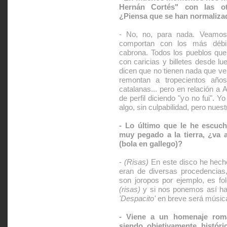
Hernán Cortés" con las ot
¿Piensa que se han normalizad
- No, no, para nada. Veamos
comportan con los más débi
cabrona. Todos los pueblos que
con caricias y billetes desde l
dicen que no tienen nada que ver
remontan a tropecientos años
catalanas... pero en relación a
de perfil diciendo "yo no fui". Y
algo, sin culpabilidad, pero nues
- Lo último que le he escuc
muy pegado a la tierra, ¿va a
(bola en gallego)?
-
(Risas)
En este disco he hech
eran de diversas procedencia
son joropos por ejemplo, es fo
(risas)
y si nos ponemos así ha
'Despacito'
en breve será música
- Viene a un homenaje román
siendo objetivamente históri