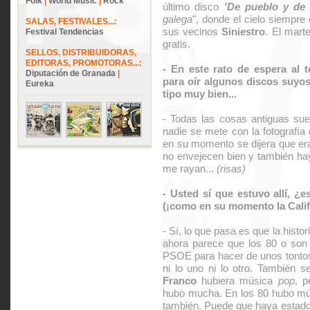
Folk
|
World Music
|
Rock
último disco
'De pueblo y de 
galega
", donde el cielo siempr
SALAS, FESTIVALES...:
sus vecinos
Siniestro
. El mart
Festival Tendencias
gratis.
SELLOS, DISTRIBUIDORAS,
EDITORAS, PROMOTORAS...:
- En este rato de espera al 
Diputación de Granada
|
para oír algunos discos suyos
Eureka
tipo muy bien...
- Todas las cosas antiguas sue
nadie se mete con la fotografía
en su momento se dijera que er
no envejecen bien y también ha
me rayan...
(risas)
- Usted sí que estuvo allí, ¿
(¡como en su momento la Califo
- Sí, lo que pasa es que la hist
ahora parece que los 80 o son l
PSOE para hacer de unos tontos
ni lo uno ni lo otro. También 
Franco
hubiera música
pop
, p
hubo mucha. En los 80 hubo mú
también. Puede que haya estado