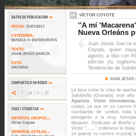
VÍCTOR COYOTE
''A mí 'Macarena
FECHA:
31/07/2017
Nueva Orleáns p
CATEGORÍA:
MÚSICA >> ENTREVISTAS
Juan Jesús García en
Coyote, quien inau
TEXTO:
JUAN JESÚS GARCÍA
agosto, a dúo con R
edición (la vigésim
FOTO:
Tendencias de Salob
ARCHIVO
JUAN JESÚS
Le toca cortar la cinta de apertu
Salobreña (Granada) este añ
Aparicio
,
Víctor Abundancia
cortes, ya que en su carrera h
cambiando de sentido toda 
primigenio a la muy hormona
ARTISTAS, GRUPOS...:
después. Dedicado al diseño y
Víctor Coyote
Víctor "......." (rellénese la lín
GÉNEROS, ESTILOS...:
se quiera) su carrera musical, 