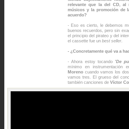
relevante que la del CD, al
músicos y la promoción de l
acuerdo?
- Eso es cierto, le debemos mu
buenos recuerdos, pero sin exa
el principio del pirateo y del int
el cassette fue un
best seller
.
- ¿Concretamente qué va a ha
- Ahora estoy tocando
'De pu
mínimo en instrumentación 
Moreno
cuando vamos los dos
vamos tres. El grueso del conc
también canciones de
Víctor C