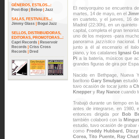
GÉNEROS, ESTILOS...:
El neoyorquino se encuentra de
Post-Bop
|
Bebop
|
Jazz
martes, 14 de mayo, en el
Jimm
en cuarteto, y el jueves, 16 
SALAS, FESTIVALES...:
Jimmy Glass
|
Bogui Jazz
Madrid (22:30h), en un quinteto 
capital, completa el gran tenori
SELLOS, DISTRIBUIDORAS,
uno de los mejores -para muchos
EDITORAS, PROMOTORAS...:
panorama
jazzístico
nacional. 
Capri Records
|
Reservoir
junto a él al escenario el ita
Records
|
Criss Cross
Records
|
Dred
piano, y los catalanes
Ignasi G
Pi
a la batería, músicos que a
grandes figuras de gira por Espa
Nacido en Bethpage, Nueva Yo
barítono
Gary Smulyan
estudió 
tuvo ocasión de tocar junto a
Ch
Knepper
y
Ray Nance
cuando to
Trabajó durante un tiempo en l
antes de integrarse, en 1980, 
entonces dirigida por
Bob Br
también colaboró con la
Mingus
estudio, tuvo ocasión de grabar 
como
Freddy Hubbard, Dizzy 
Corea, Tito Puente, Ray Char