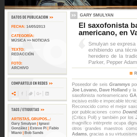
GARY SMULYAN
El saxofonista b
FECHA:
14/05/2013
americano, en Va
CATEGORÍA:
MÚSICA >> NOTICIAS
Smulyan se expresa e
exhibiendo una técn
TEXTO:
REDACCIÓN
heredero de la trad
Parker, Pepper Adam
FOTO:
ARCHIVO
R
Poseedor de seis
Grammys
por
Joe Lovano, Dave Holland
y l
saxofonista norteamericano
GA
incisivo estilo e impecable técni
Reconocido como el mejor saxo 
por publicaciones como
Downb
(Critics Poll) y también por los
ARTISTAS, GRUPOS...:
magnífico intérprete ocupa dig
Gary Smulyan
|
Ignasi
otros grandes maestros co
González
|
Esteve Pi
|
Fabio
Miano
|
Bob Sands
Adams
, gracias a su virtuosism