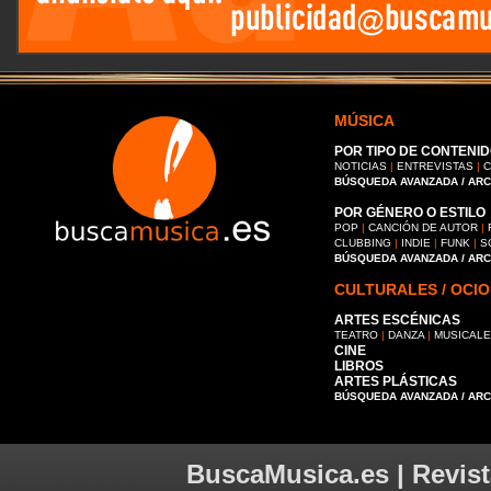
MÚSICA
POR TIPO DE CONTENID
NOTICIAS
|
ENTREVISTAS
|
C
BÚSQUEDA AVANZADA / AR
POR GÉNERO O ESTILO
POP
|
CANCIÓN DE AUTOR
|
CLUBBING
|
INDIE
|
FUNK
|
S
BÚSQUEDA AVANZADA / AR
CULTURALES / OCIO
ARTES ESCÉNICAS
TEATRO
|
DANZA
|
MUSICAL
CINE
LIBROS
ARTES PLÁSTICAS
BÚSQUEDA AVANZADA / AR
BuscaMusica.es | Revist