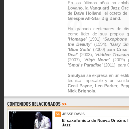
En los últimos años ha cola
Lovano
, la
Vanguard Jazz Orc
de
Dave Holland
, el octeto d
Gilespie All-Star Big Band
.
Ha grabado centenares de dis
como líder de sus propios gr
'Homage'
(1991),
'Saxophone 
the Beauty'
(1994),
'Gary Sm
'Blue Suite'
(2000) para
Criss
Deal'
(2003),
'Hidden Treasur
(2007),
'High Noon'
(2009) 
'Smul's Paradise'
(2011), para
Smulyan
se expresa en un estil
técnica impecable y un sonido
Cecil Payne, Leo Parker, Pe
Nick Brignola
.
JESSE DAVIS
El saxofonista de Nueva Orleáns l
Jazz