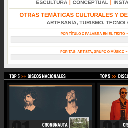
|
|
ESCULTURA
CONCEPTUAL
INST
OTRAS TEMÁTICAS CULTURALES Y DE
ARTESANÍA, TURISMO, TECNOLO
POR TÍTULO O PALABRA EN EL TEXTO 
POR TAG: ARTISTA, GRUPO O MÚSICO 