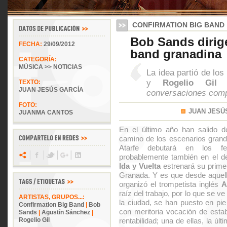
CONFIRMATION BIG BAND
Bob Sands dirige
FECHA:
29/09/2012
band granadina
CATEGORÍA:
MÚSICA >> NOTICIAS
La idea partió de los
y
Rogelio Gil
TEXTO:
JUAN JESÚS GARCÍA
conversaciones compa
FOTO:
JUAN JESÚ
JUANMA CANTOS
En el último año han salido 
camino de los escenarios grande
Atarfe debutará en los fe
probablemente también en el de
Ida y Vuelta
estrenará su prime
Granada. Y es que desde aquell
organizó el trompetista inglés
A
raíz del trabajo, por lo que se v
ARTISTAS, GRUPOS...:
la ciudad, se han puesto en pie
Confirmation Big Band
|
Bob
con meritoria vocación de esta
Sands
|
Agustín Sánchez
|
Rogelio Gil
rentabilidad; una de ellas, la úl