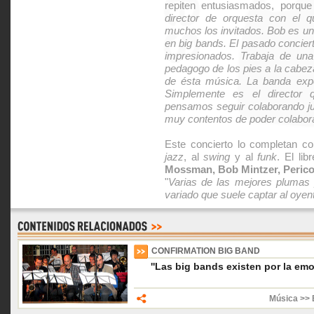
repiten entusiasmados, porqu
director de orquesta con el q
muchos los invitados. Bob es un
en big bands. El pasado concier
impresionados. Trabaja de un
pedagogo de los pies a la cabez
de ésta música. La banda exp
Simplemente es el director
pensamos seguir colaborando j
muy contentos de poder colabora
Este concierto lo completan c
jazz
, al
swing
y al
funk
. El li
Mossman, Bob Mintzer, Peric
"
Varias de las mejores plumas 
variado que suele captar al oyen
CONFIRMATION BIG BAND
''Las big bands existen por la emo
Música >> 