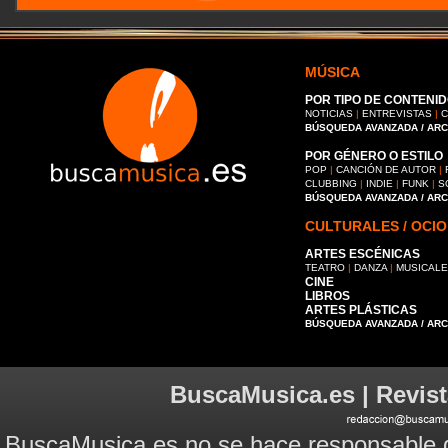
MÚSICA
POR TIPO DE CONTENID
NOTICIAS
|
ENTREVISTAS
|
C
BÚSQUEDA AVANZADA / AR
POR GÉNERO O ESTILO
POP
|
CANCIÓN DE AUTOR
|
CLUBBING
|
INDIE
|
FUNK
|
S
BÚSQUEDA AVANZADA / AR
CULTURALES / OCIO
ARTES ESCÉNICAS
TEATRO
|
DANZA
|
MUSICAL
CINE
LIBROS
ARTES PLÁSTICAS
BÚSQUEDA AVANZADA / AR
BuscaMusica.es | Revist
BuscaMusica.es no se hace responsable d