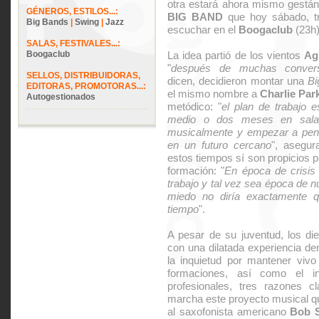
otra estará ahora mismo gestá
GÉNEROS, ESTILOS...:
BIG BAND
que hoy sábado, tr
Big Bands
|
Swing
|
Jazz
escuchar en el
Boogaclub
(23h)
SALAS, FESTIVALES...:
Boogaclub
La idea partió de los vientos
Ag
"
después de muchas conversa
SELLOS, DISTRIBUIDORAS,
dicen, decidieron montar una
Bi
EDITORAS, PROMOTORAS...:
el mismo nombre a
Charlie Par
Autogestionados
metódico: "
el plan de trabajo 
medio o dos meses en salas 
musicalmente y empezar a pens
en un futuro cercano
", asegur
estos tiempos sí son propicios p
formación: "
En época de crisi
trabajo y tal vez sea época de n
miedo no diría exactamente q
tiempo
".
A pesar de su juventud, los d
con una dilatada experiencia d
la inquietud por mantener vivo
formaciones, así como el i
profesionales, tres razones 
marcha este proyecto musical qu
al saxofonista americano
Bob 