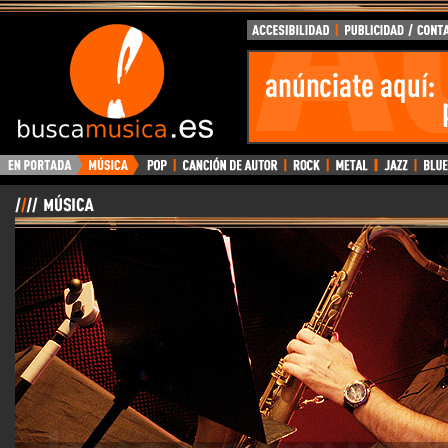
BuscaMusica.es