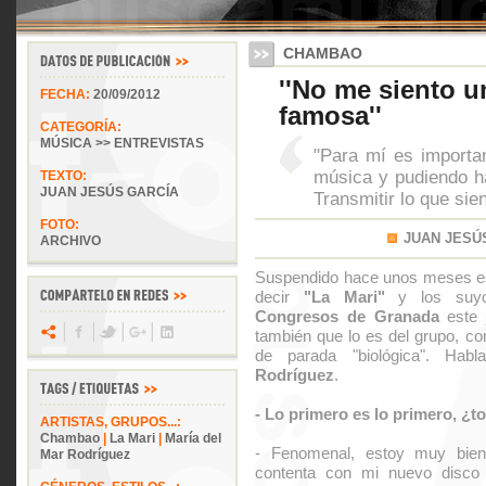
CHAMBAO
''No me siento 
FECHA:
20/09/2012
famosa''
CATEGORÍA:
MÚSICA >> ENTREVISTAS
"Para mí es importa
música y pudiendo ha
TEXTO:
JUAN JESÚS GARCÍA
Transmitir lo que sien
FOTO:
JUAN JESÚ
ARCHIVO
Suspendido hace unos meses es
decir
"La Mari"
y los suyo
Congresos de Granada
este 
también que lo es del grupo, co
de parada "biológica". Ha
Rodríguez
.
- Lo primero es lo primero, ¿t
ARTISTAS, GRUPOS...:
Chambao
|
La Mari
|
María del
- Fenomenal, estoy muy bie
Mar Rodríguez
contenta con mi nuevo disco